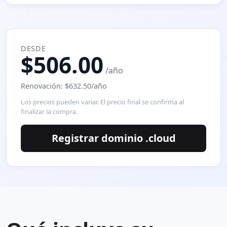
DESDE
$506.00
/año
Renovación: $632.50/año
Los precios pueden variar. El precio final se confirma al
finalizar la compra.
Registrar dominio .cloud