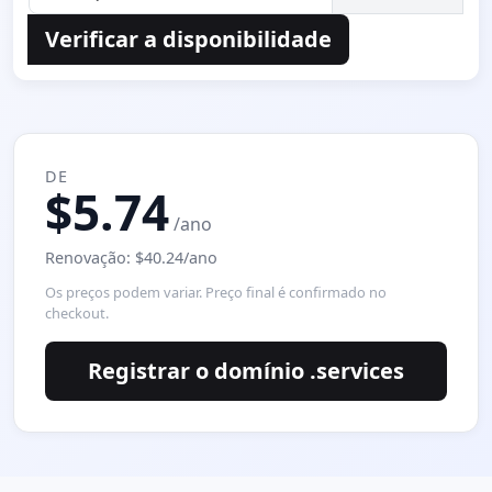
Verificar a disponibilidade
DE
$5.74
/ano
Renovação: $40.24/ano
Os preços podem variar. Preço final é confirmado no
checkout.
Registrar o domínio .services