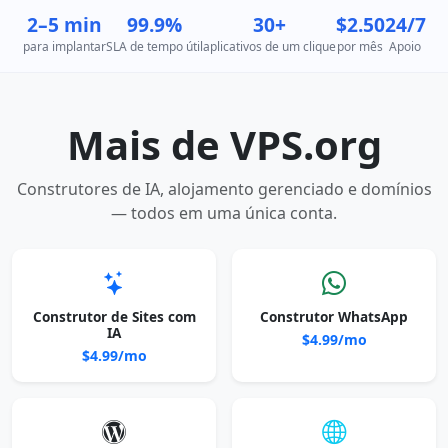
2–5 min
99.9%
30+
$2.50
24/7
para implantar
SLA de tempo útil
aplicativos de um clique
por mês
Apoio
Mais de VPS.org
Construtores de IA, alojamento gerenciado e domínios
— todos em uma única conta.
Construtor de Sites com
Construtor WhatsApp
IA
$4.99/mo
$4.99/mo