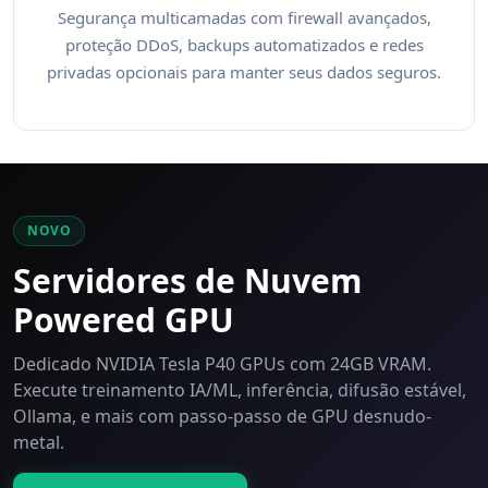
Segurança multicamadas com firewall avançados,
proteção DDoS, backups automatizados e redes
privadas opcionais para manter seus dados seguros.
NOVO
Servidores de Nuvem
Powered GPU
Dedicado NVIDIA Tesla P40 GPUs com 24GB VRAM.
Execute treinamento IA/ML, inferência, difusão estável,
Ollama, e mais com passo-passo de GPU desnudo-
metal.