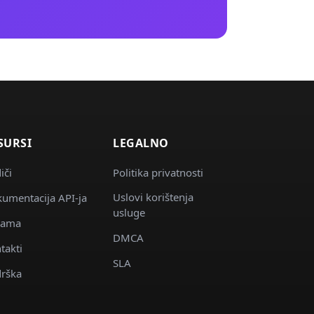
SURSI
LEGALNO
iči
Politika privatnosti
Uslovi korištenja
umentacija API-ja
usluge
nama
DMCA
takti
SLA
rška