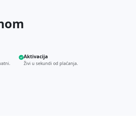
enom
Aktivacija
vatni.
Živi u sekundi od plaćanja.