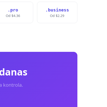
.pro
.business
Od $4.36
Od $2.29
 danas
a kontrola.