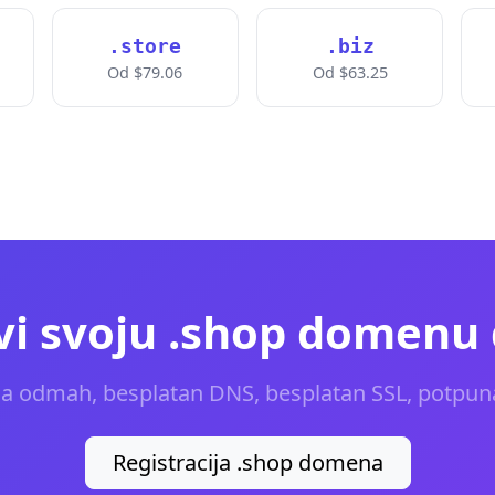
.store
.biz
Od $79.06
Od $63.25
i svoju .shop domenu
ja odmah, besplatan DNS, besplatan SSL, potpun
Registracija .shop domena