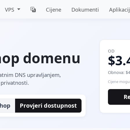
VPS
Cijene
Dokumenti
Aplikaci
OD
shop domenu
$3.
Obnova: $4
latnim DNS upravljanjem,
privatnosti.
Cijene mogu 
Re
shop
Provjeri dostupnost