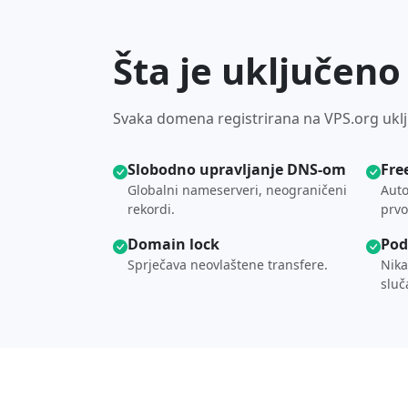
Šta je uključen
Svaka domena registrirana na VPS.org uklj
Slobodno upravljanje DNS-om
Fre
Globalni nameserveri, neograničeni
Auto
rekordi.
prvo
Domain lock
Pod
Sprječava neovlaštene transfere.
Nika
sluč