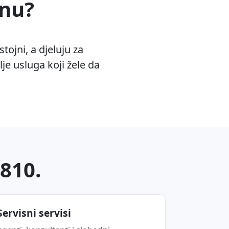
enu?
tojni, a djeluju za
lje usluga koji žele da
8810.
Servisni servisi