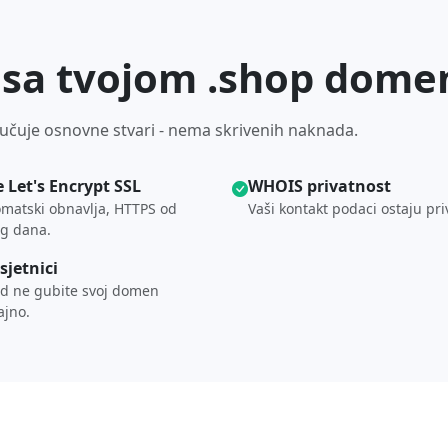
o sa tvojom .shop dom
učuje osnovne stvari - nema skrivenih naknada.
e Let's Encrypt SSL
WHOIS privatnost
matski obnavlja, HTTPS od
Vaši kontakt podaci ostaju pri
g dana.
sjetnici
d ne gubite svoj domen
ajno.