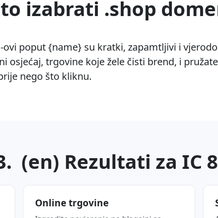
to izabrati .shop dom
ovi poput {name} su kratki, zapamtljivi i vjerodos
ni osjećaj, trgovine koje žele čisti brend, i pružate
prije nego što kliknu.
. (en) Rezultati za IC 
Online trgovine