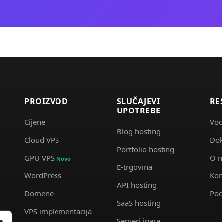
PROIZVOD
SLUČAJEVI
RE
UPOTREBE
Cijene
Vod
Blog hosting
Cloud VPS
Dok
d
Portfolio hosting
GPU VPS
O 
Novo
E-trgovina
WordPress
Kon
API hosting
Domene
Pod
SaaS hosting
VPS implementacija
Serveri igara
e