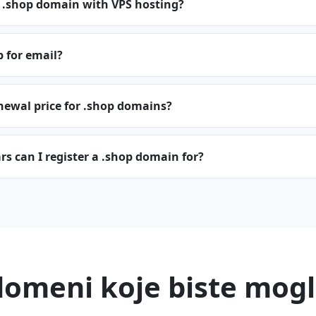
a .shop domain with VPS hosting?
p for email?
newal price for .shop domains?
 can I register a .shop domain for?
domeni koje biste mogli