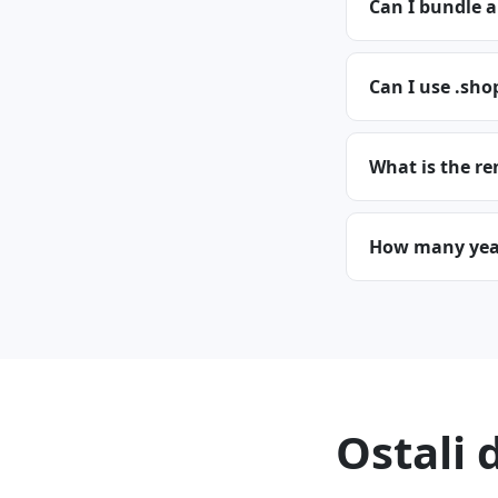
Can I bundle 
Can I use .sho
What is the re
How many years
Ostali 