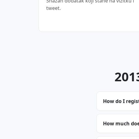
Snažan dodatak koji stane na vizitku i
tweet.
2013
How do I regis
How much does