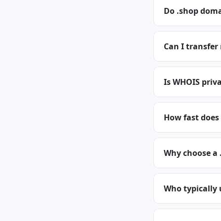
Do .shop doma
Can I transfer
Is WHOIS priva
How fast does
Why choose a 
Who typically