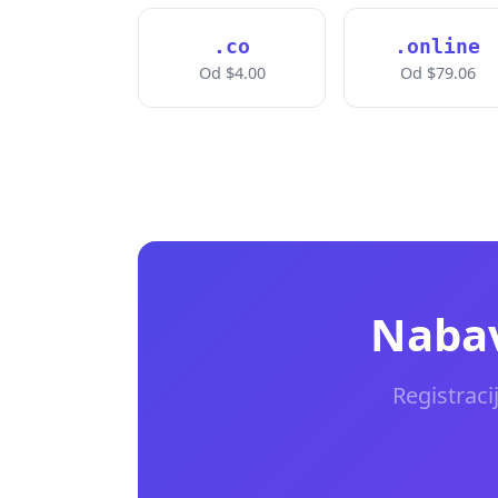
.co
.online
Od $4.00
Od $79.06
Nabav
Registraci