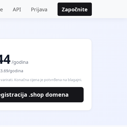
je
API
Prijava
Započnite
44
/godina
3.69/godina
varirati. Konačna cijena je potvrđena na blagajni.
gistracija .shop domena