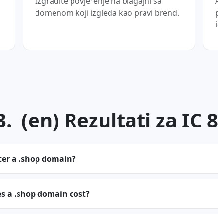
Izgradite povjerenje na blagajni sa
domenom koji izgleda kao pravi brend.
. (en) Rezultati za IC 
ter a .shop domain?
 a .shop domain cost?