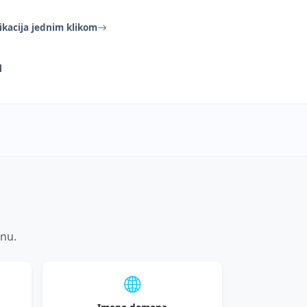
ikacija jednim klikom
l
unu.