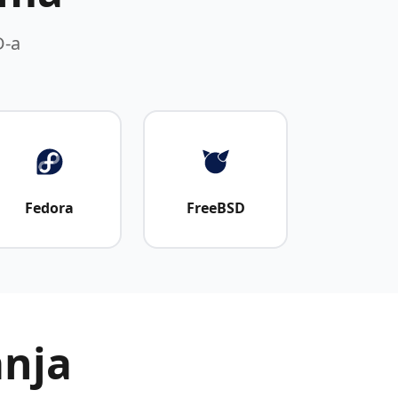
D-a
Fedora
FreeBSD
anja