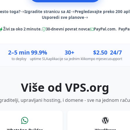
jesto toga?
Izgradite stranicu sa AI
Pregledavajte preko 200 apl
Usporedi sve planove
Živi za oko 2 minute.
30-dnevni povrat novca
PayPal.com. PayPa
2–5 min
99.9%
30+
$2.50
24/7
to deploy
uptime SLA
aplikacije sa jednim klikom
po mjesecu
support
Više od VPS.org
graditelji, upravljani hosting, i domene - sve na jednom rač