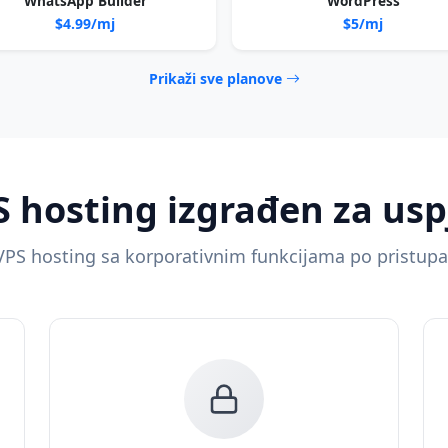
WhatsApp Builder
WordPress
$4.99/mj
$5/mj
Prikaži sve planove
S hosting izgrađen za usp
 VPS hosting sa korporativnim funkcijama po pristup