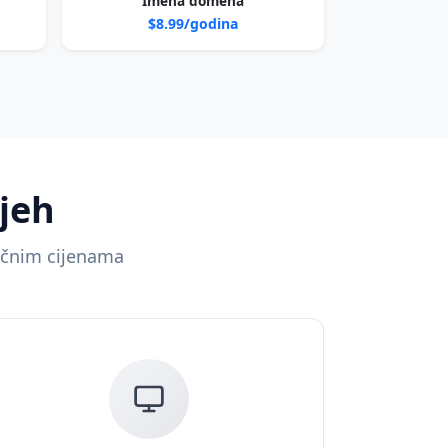
Imena domena
$8.99/godina
jeh
ačnim cijenama