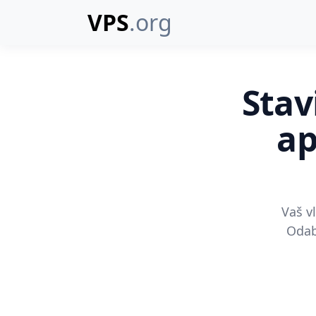
VPS
.org
Stav
ap
Vaš v
Odabe