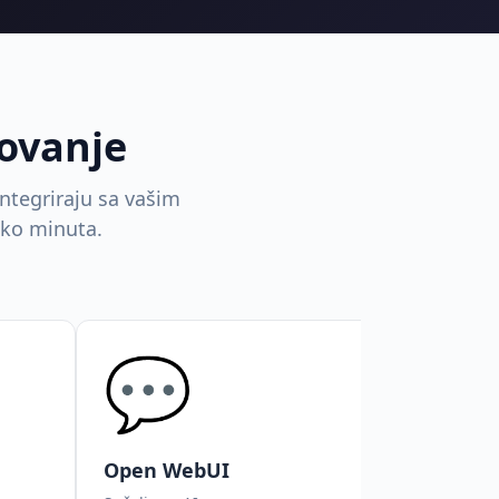
lovanje
integriraju sa vašim
iko minuta.
💬

Open WebUI
Anythi