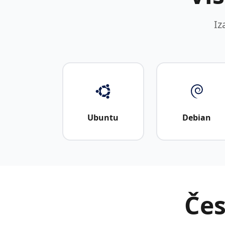
Iz
Ubuntu
Debian
Čes