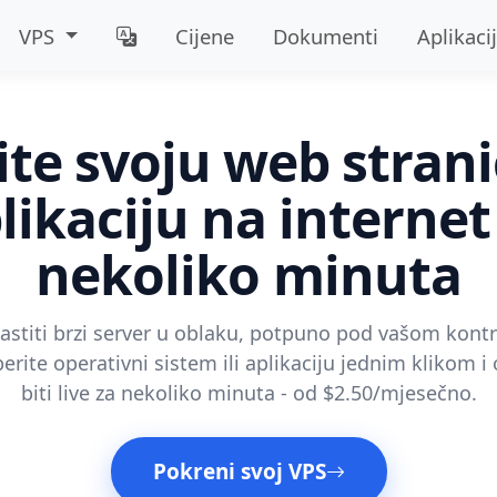
VPS
Cijene
Dokumenti
Aplikaci
ite svoju web stranic
likaciju na internet
nekoliko minuta
lastiti brzi server u oblaku, potpuno pod vašom kont
rite operativni sistem ili aplikaciju jednim klikom i
biti live za nekoliko minuta - od $2.50/mjesečno.
Pokreni svoj VPS