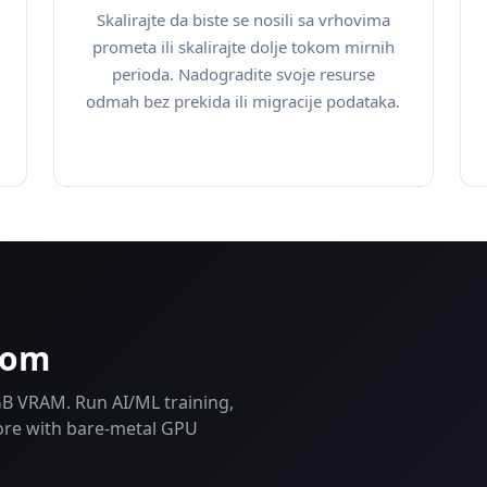
Skalirajte da biste se nosili sa vrhovima
prometa ili skalirajte dolje tokom mirnih
perioda. Nadogradite svoje resurse
odmah bez prekida ili migracije podataka.
-om
B VRAM. Run AI/ML training,
more with bare-metal GPU