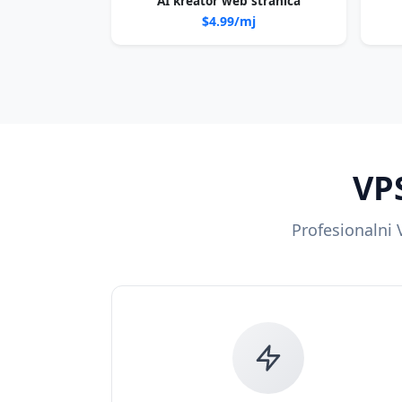
AI kreator web stranica
$4.99/mj
VP
Profesionalni