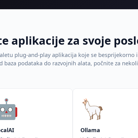
te aplikacije za svoje pos
paletu plug-and-play aplikacija koje se besprijekorno 
 baza podataka do razvojnih alata, počnite za nekol
🤖
🦙
calAI
Ollama