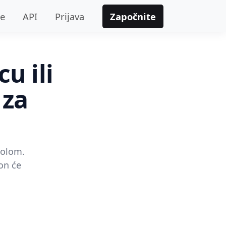
je
API
Prijava
Započnite
u ili
 za
rolom.
 on će