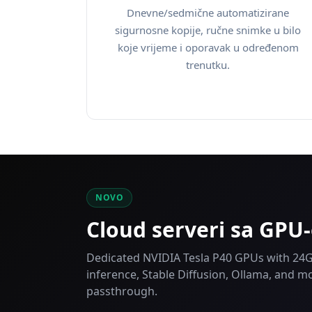
Dnevne/sedmične automatizirane
sigurnosne kopije, ručne snimke u bilo
koje vrijeme i oporavak u određenom
trenutku.
NOVO
Cloud serveri sa GPU
Dedicated NVIDIA Tesla P40 GPUs with 24G
inference, Stable Diffusion, Ollama, and 
passthrough.