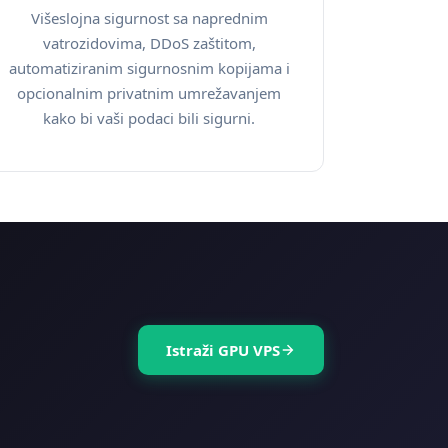
Višeslojna sigurnost sa naprednim
vatrozidovima, DDoS zaštitom,
automatiziranim sigurnosnim kopijama i
opcionalnim privatnim umrežavanjem
kako bi vaši podaci bili sigurni.
Istraži GPU VPS