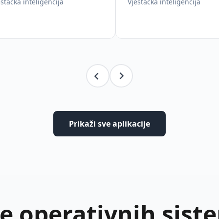
eštačka inteligencija
Vještačka inteligencija
Prikaži sve aplikacije
še operativnih sist