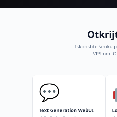
Otkrij
Iskoristite široku 
VPS-om. Od
💬
Text Generation WebUI
Lo