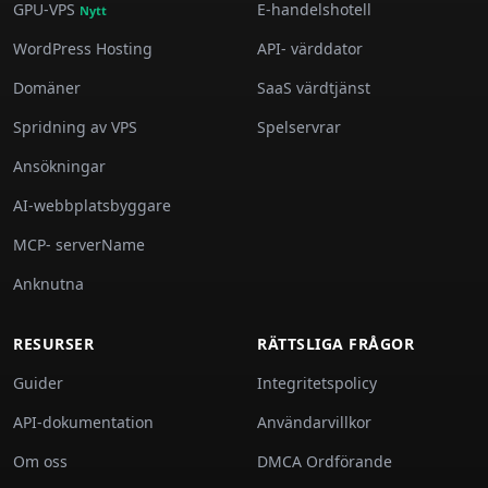
GPU-VPS
E-handelshotell
Nytt
WordPress Hosting
API- värddator
Domäner
SaaS värdtjänst
Spridning av VPS
Spelservrar
Ansökningar
AI-webbplatsbyggare
MCP- serverName
Anknutna
RESURSER
RÄTTSLIGA FRÅGOR
Guider
Integritetspolicy
API-dokumentation
Användarvillkor
Om oss
DMCA Ordförande