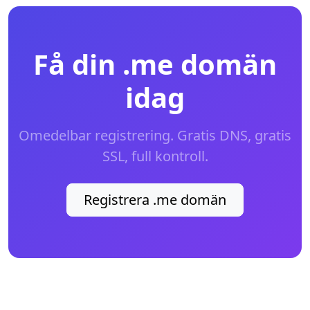
Få din .me domän
idag
Omedelbar registrering. Gratis DNS, gratis
SSL, full kontroll.
Registrera .me domän