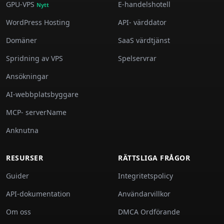
GPU-VPS
E-handelshotell
Nytt
WordPress Hosting
API- värddator
Domäner
SaaS värdtjänst
Spridning av VPS
Spelservrar
Ansökningar
AI-webbplatsbyggare
MCP- serverName
Anknutna
RESURSER
RÄTTSLIGA FRÅGOR
Guider
Integritetspolicy
API-dokumentation
Användarvillkor
Om oss
DMCA Ordförande