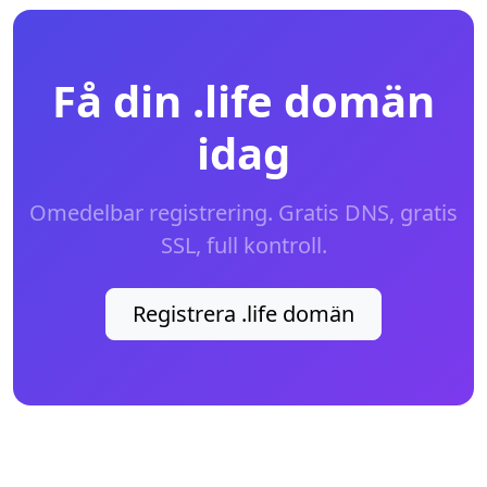
Få din .life domän
idag
Omedelbar registrering. Gratis DNS, gratis
SSL, full kontroll.
Registrera .life domän