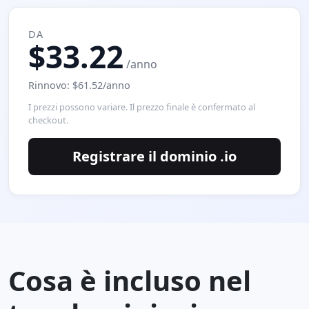
DA
$33.22
/anno
Rinnovo: $61.52/anno
I prezzi possono variare. Il prezzo finale è confermato al
checkout.
Registrare il dominio .io
Cosa è incluso nel