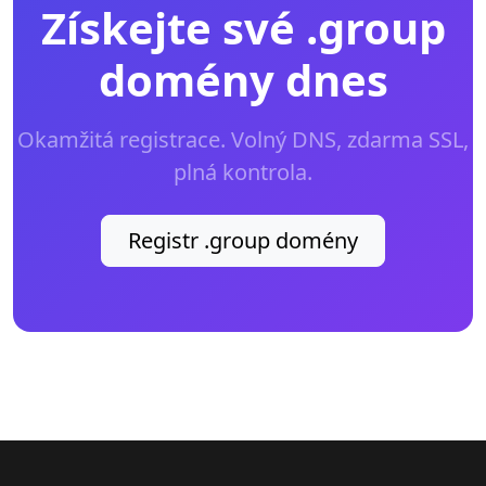
Získejte své .group
domény dnes
Okamžitá registrace. Volný DNS, zdarma SSL,
plná kontrola.
Registr .group domény