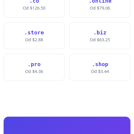
.co
.online
Od $126.50
Od $79.06
.store
.biz
Od $2.88
Od $63.25
.pro
.shop
Od $4.36
Od $3.44