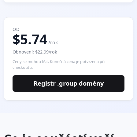
OD
$5.74
/rok
Obnovení: $22.99/rok
Ceny se mohou lišit. Konečná cena je potvrzena při
checkoutu.
Registr .group domény