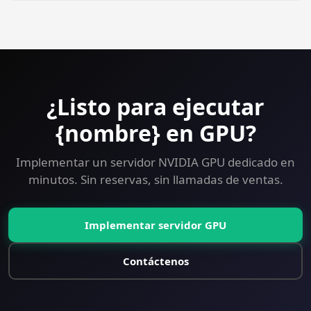
Yes — 30-day money-back guarantee on every plan
including GPU. Try Blender on a GPU VPS risk-free.
¿Listo para ejecutar
{nombre} en GPU?
Implementar un servidor NVIDIA GPU dedicado en
minutos. Sin reservas, sin llamadas de ventas.
Implementar servidor GPU
Contáctenos