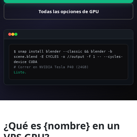
Todas las opciones de GPU
$ snap install blender --classic && blender -b 
scene.blend -E CYCLES -o //output -f 1 -- --cycles-
# Correr en NVIDIA Tesla P40 (24GB)
Listo.
_
¿Qué es {nombre} en un