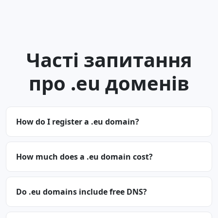
Часті запитання
про .eu доменів
How do I register a .eu domain?
How much does a .eu domain cost?
Do .eu domains include free DNS?