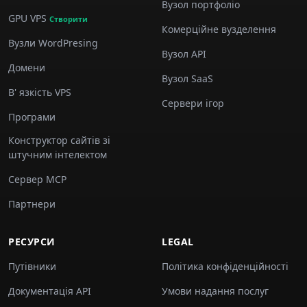
Вузол портфоліо
GPU VPS
Створити
Комерційне вузделення
Вузли WordPresing
Вузол API
Домени
Вузол SaaS
В' язкість VPS
Сервери ігор
Програми
Конструктор сайтів зі
штучним інтелектом
Сервер MCP
Партнери
РЕСУРСИ
LEGAL
Путівники
Політика конфіденційності
Документація API
Умови надання послуг