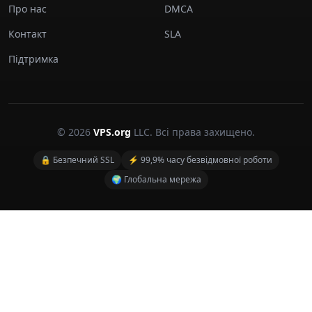
Про нас
DMCA
Контакт
SLA
Підтримка
© 2026
VPS.org
LLC. Всі права захищено.
🔒 Безпечний SSL
⚡ 99,9% часу безвідмовної роботи
🌍 Глобальна мережа