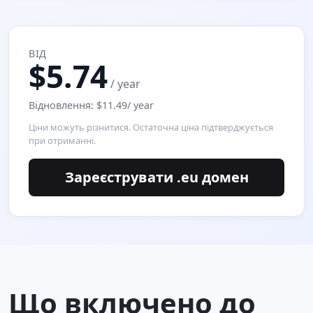
ВІД
$5.74
/ year
Відновлення: $11.49/ year
Ціни можуть різнитися. Остаточна ціна підтверджується
при отриманні.
Зареєструвати .eu домен
Що включено до