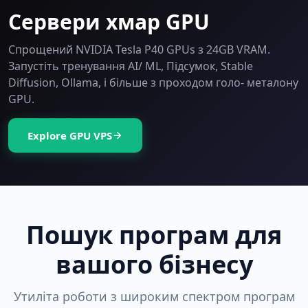
Сервери хмар GPU
Спрощений NVIDIA Tesla P40 GPUs з 24GB VRAM.
Запустіть тренування AI/ ML, Підсумок, Stable
Diffusion, Ollama, і більше з проходом голо- металону
GPU.
Explore GPU VPS
Пошук програм для
вашого бізнесу
Утиліта роботи з широким спектром програм