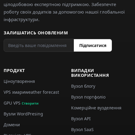
цілодобовою експертною підтримкою. Забезпечте
роботу своїх додатків за допомогою нашої глобальної
інфраструктури.
ЗАЛИШАТИСЬ ОНОВЛЕНИМ
Підписатися
ПРОДУКТ
ВИПАДКИ
ВИКОРИСТАННЯ
Ціноутворення
Вузол блогу
VPS хмариweather forecast
Вузол портфоліо
GPU VPS
Створити
Комерційне вузделення
Вузли WordPresing
Вузол API
Домени
Вузол SaaS