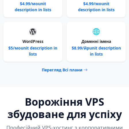
$4.99/моunit
$4.99/моunit
description in lists
description in lists
WordPress
Доменні імена
$5/моunit description in
$8.99/йрunit description
lists
in lists
Перегляд Всі плани
Ворожіння VPS
збудоване для успіху
Професійний VPS-хостинг з корпоративними