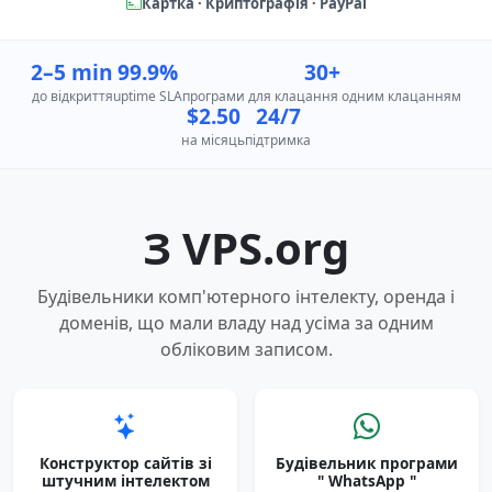
Картка · Криптографія · PayPal
2–5 min
99.9%
30+
до відкриття
uptime SLA
програми для клацання одним клацанням
$2.50
24/7
на місяць
підтримка
З VPS.org
Будівельники комп'ютерного інтелекту, оренда і
доменів, що мали владу над усіма за одним
обліковим записом.
Конструктор сайтів зі
Будівельник програми
штучним інтелектом
" WhatsApp "