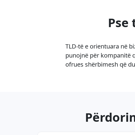
Pse 
TLD-të e orientuara në b
punojnë për kompanitë që
ofrues shërbimesh që duan
Përdori