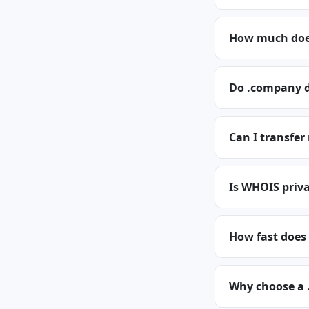
How much doe
Do .company d
Can I transfe
Is WHOIS priva
How fast does
Why choose a