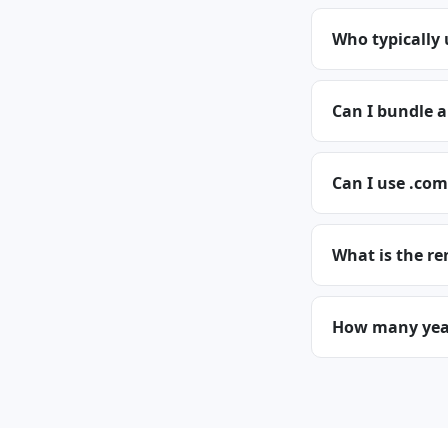
Who typically
Can I bundle 
Can I use .com
What is the r
How many year