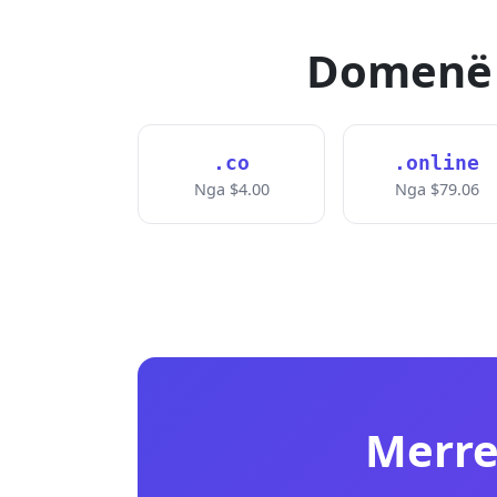
Domenë t
.co
.online
Nga $4.00
Nga $79.06
Merre