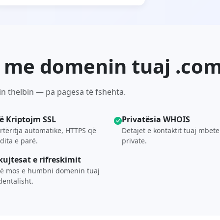
t me domenin tuaj .co
in thelbin — pa pagesa të fshehta.
të Kriptojm SSL
Privatësia WHOIS
rtëritja automatike, HTTPS që
Detajet e kontaktit tuaj mbet
dita e parë.
private.
kujtesat e rifreskimit
rë mos e humbni domenin tuaj
dentalisht.