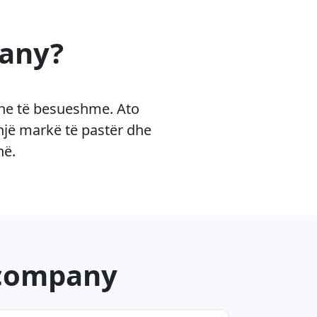
pany?
dhe të besueshme. Ato
një markë të pastër dhe
në.
.company