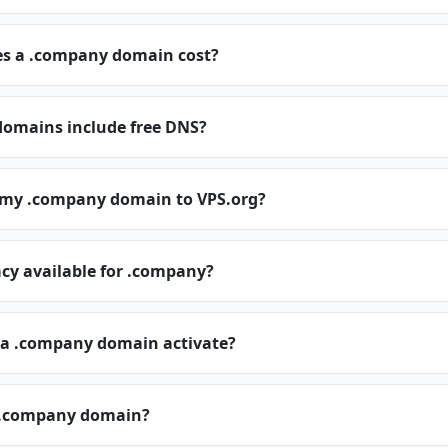
s a .company domain cost?
omains include free DNS?
r my .company domain to VPS.org?
cy available for .company?
 a .company domain activate?
 .company domain?