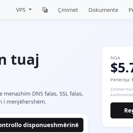
VPS
Çmimet
Dokumente
P
n tuaj
NGA
$5.
Përtëritja: 
Çmimet mund
e menazhim DNS falas, SSL falas,
konfirmohet
im i menjëhershëm.
Re
ontrollo disponueshmërinë