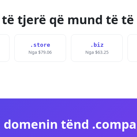
ë tjerë që mund të të
.store
.biz
Nga $79.06
Nga $63.25
 domenin tënd .compa