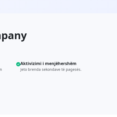
mpany
Aktivizimi i menjëhershëm
en
Jeto brenda sekondave të pagesës.