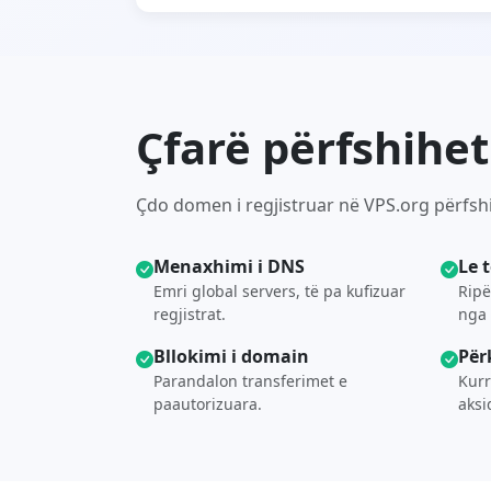
Çfarë përfshihe
Çdo domen i regjistruar në VPS.org përfsh
Menaxhimi i DNS
Le 
Emri global servers, të pa kufizuar
Ripë
regjistrat.
nga 
Bllokimi i domain
Për
Parandalon transferimet e
Kur
paautorizuara.
aksi