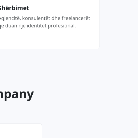
Shërbimet
Agjencitë, konsulentët dhe freelancerët
që duan një identitet profesional.
ompany