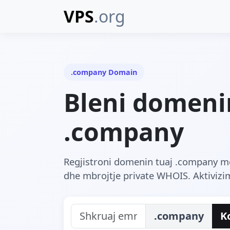
VPS
.org
.company Domain
Bleni domeni
.company
Regjistroni domenin tuaj .company m
dhe mbrojtje private WHOIS. Aktiviz
.company
K