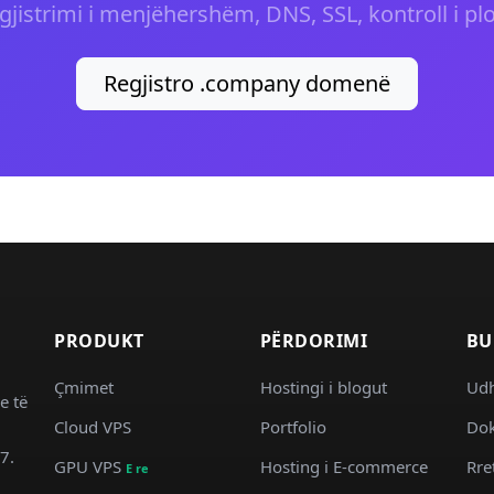
gjistrimi i menjëhershëm, DNS, SSL, kontroll i plo
Regjistro .company domenë
PRODUKT
PËRDORIMI
BU
Çmimet
Hostingi i blogut
Ud
e të
Cloud VPS
Portfolio
Dok
7.
GPU VPS
Hosting i E-commerce
Rre
E re