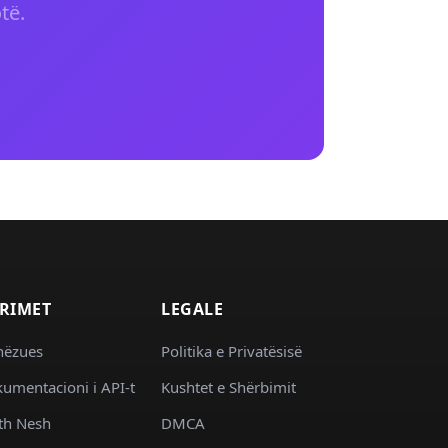
të.
RIMET
LEGALE
hëzues
Politika e Privatësisë
umentacioni i API-t
Kushtet e Shërbimit
th Nesh
DMCA