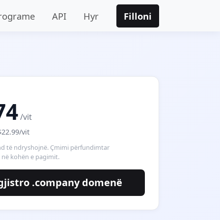
rograme
API
Hyr
Filloni
74
/vit
$22.99/vit
 të ndryshojnë. Çmimi përfundimtar
 në kohën e pagimit.
gjistro .company domenë