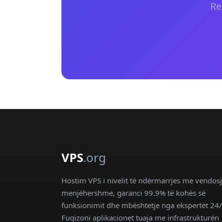
Re
VPS
.org
Hostim VPS i nivelit të ndërmarrjes me vendosj
menjëhershme, garanci 99.9% të kohës së
funksionimit dhe mbështetje nga ekspertët 24/
Fuqizoni aplikacionet tuaja me infrastrukturën