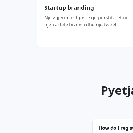
Startup branding
Një zgjerim i shpejtë që përshtatet në
një kartelë biznesi dhe një tweet.
Pyetj
How do I regi