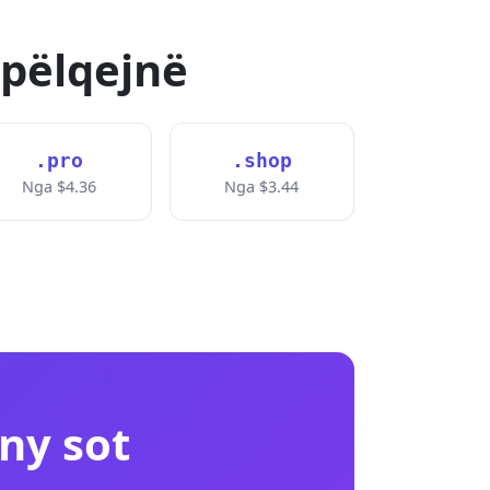
 pëlqejnë
.pro
.shop
Nga $4.36
Nga $3.44
ny sot