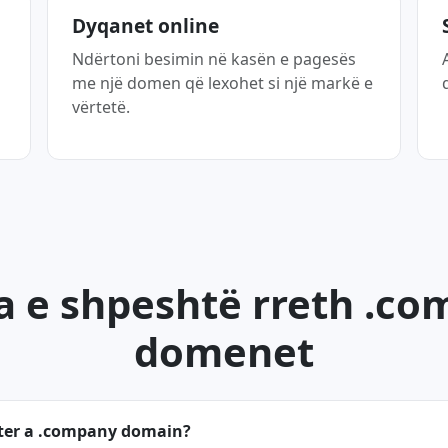
Dyqanet online
Ndërtoni besimin në kasën e pagesës
me një domen që lexohet si një markë e
vërtetë.
a e shpeshtë rreth .c
domenet
ster a .company domain?