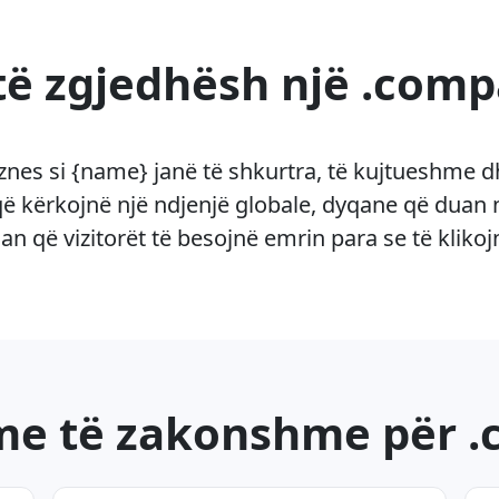
të zgjedhësh një .com
iznes si {name} janë të shkurtra, të kujtueshme 
 kërkojnë një ndjenjë globale, dyqane që duan 
 që vizitorët të besojnë emrin para se të klikoj
me të zakonshme për 