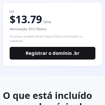
DE
$13.79
/ano
Renovação: $13.79/ano
Os preços podem variar. Preço final é confirmado no
checkout.
Registrar o domínio .br
O que está incluído