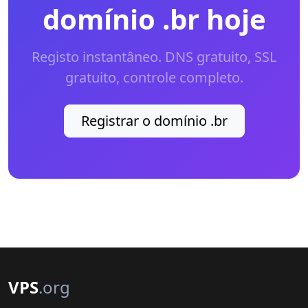
domínio .br hoje
Registo instantâneo. DNS gratuito, SSL
gratuito, controle completo.
Registrar o domínio .br
VPS
.org