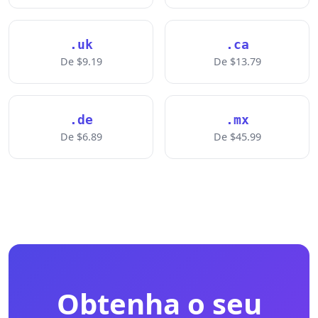
.uk
.ca
De $9.19
De $13.79
.de
.mx
De $6.89
De $45.99
Obtenha o seu