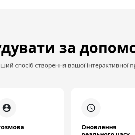
удувати за допом
ший спосіб створення вашої інтерактивної п
Розмова
Оновлення
реального часу