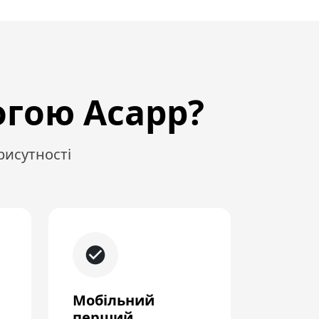
огою Acapp?
рисутності
Мобільний
перший