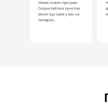
Немає нових програм.
Н
Скористайтеся пунктом
ф
меню Що саме у вас на
ж
телефоні.