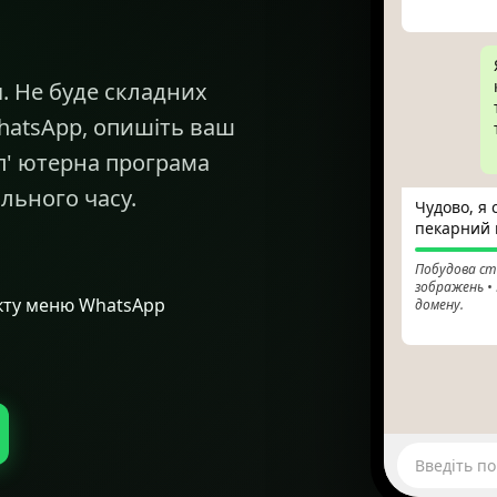
. Не буде складних
hatsApp, опишіть ваш
мп' ютерна програма
ального часу.
Чудово, я
пекарний в
Побудова ст
зображень •
нкту меню WhatsApp
домену.
yourbaker
Введіть п