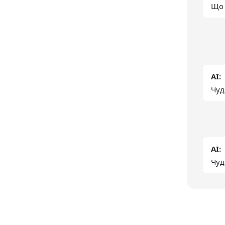
Що 
AI:
Чуд
AI:
Чуд