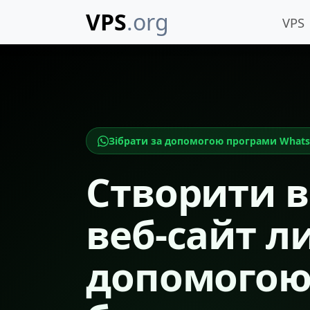
VPS
.org
VPS
Зібрати за допомогою програми What
Створити 
веб-сайт л
допомого