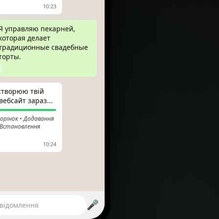
10:23
Я управляю пекарней,
которая делает
традиционные свадебные
торты.
|
 створюю твій
ебсайт зараз...
орінок • Додавання
 Встановлення
10:24
y.com
🎤
овідомлення