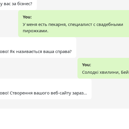
у вас за бізнес?
You:
У меня есть пекарня, специалист с свадебными
пирожками.
ово! Як називається ваша справа?
You:
Солодкі хвилини, Бей
ово! Створення вашого веб-сайту зараз...