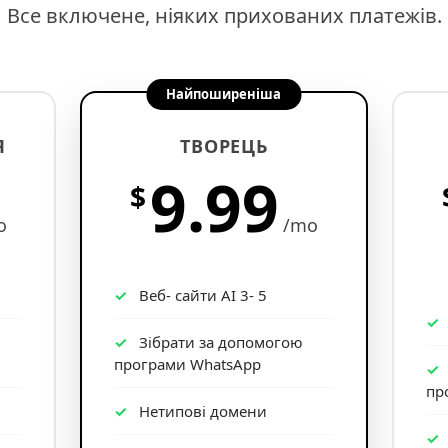
Все включене, ніяких прихованих платежів.
Найпоширеніша
Я
ТВОРЕЦЬ
9.99
$
o
/mo
Веб- сайти AI 3- 5
Зібрати за допомогою
програми WhatsApp
пр
Нетипові домени