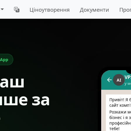
Ціноутворення
Документи
Про
sApp
ваш
VP
AI
у м
ише за
Привіт! Я 
сайт комп
ю
Розкажи ме
бізнес і я
професійн
тебе!