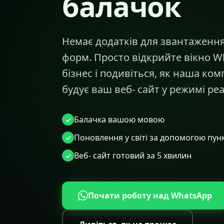
балачок
Немає додатків для звантаження
форм. Просто відкрийте вікно W
бізнес і подивіться, як наша ко
будує ваш веб- сайт у режимі ре
Балачка вашою мовою
Поновлення у світі за допомогою пу
Веб- сайт готовий за 5 хвилин
Почати роботу над WhatsApp