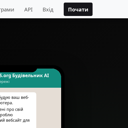
грами
API
Вхід
Почати
S.org Будівельник AI
ережі
будую ваш веб-
'ютера.
ні про свій
 зроблю
ий вебсайт для