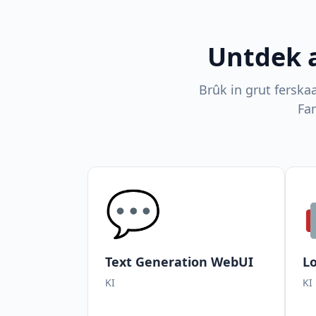
Untdek 
Brûk in grut ferska
Fa
💬
Text Generation WebUI
Lo
KI
KI