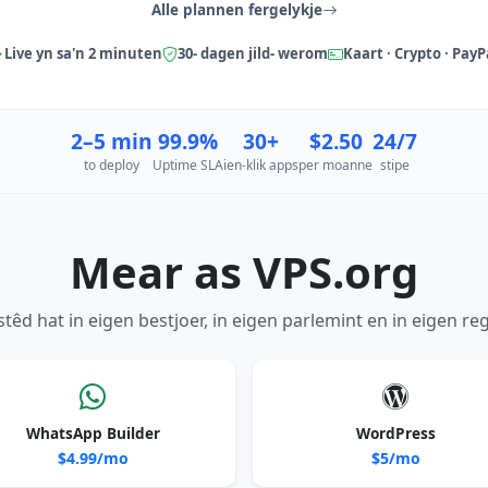
Alle plannen fergelykje
Live yn sa'n 2 minuten
30- dagen jild- werom
Kaart · Crypto · PayP
2–5 min
99.9%
30+
$2.50
24/7
to deploy
Uptime SLA
ien-klik apps
per moanne
stipe
Mear as VPS.org
stêd hat in eigen bestjoer, in eigen parlemint en in eigen reg
WhatsApp Builder
WordPress
$4.99/mo
$5/mo