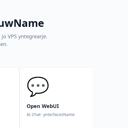
riuwName
 jo VPS yntegrearje.
en.
💬

Open WebUI
Anythi
AI Chat- ynterfacesName
AI Chat- y