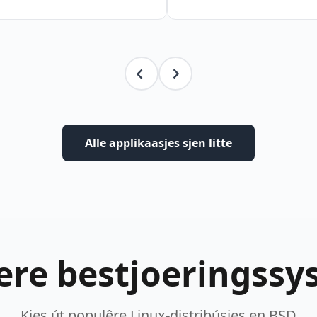
Alle applikaasjes sjen litte
re bestjoeringss
Kies út populêre Linux-distribúsjes en BSD