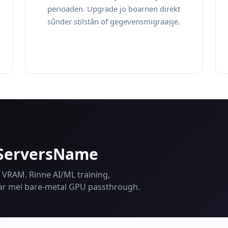
perioaden. Upgrade jo boarnen direkt
sûnder stilstân of gegevensmigraasje.
 ServersName
 VRAM. Rinne AI/ML training,
mear mei bare-metal GPU passthrough.