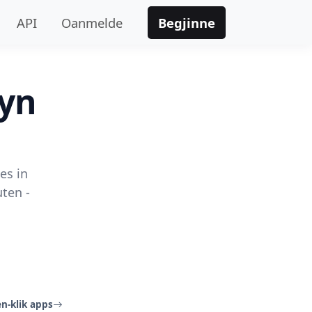
API
Oanmelde
Begjinne
 yn
es in
uten -
en-klik apps