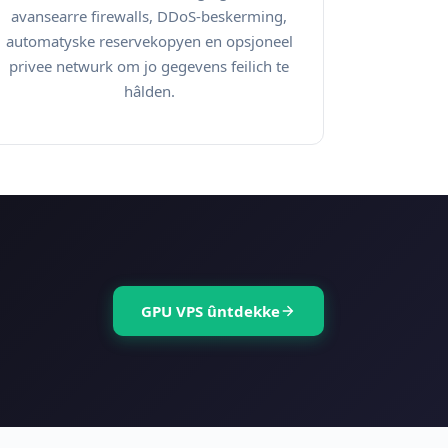
avansearre firewalls, DDoS-beskerming,
automatyske reservekopyen en opsjoneel
privee netwurk om jo gegevens feilich te
hâlden.
GPU VPS ûntdekke