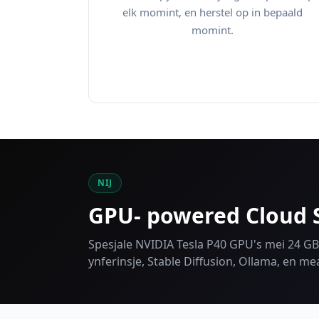
elk momint, en herstel op in bepaald
momint.
NIJ
GPU- powered Cloud
Spesjale NVIDIA Tesla P40 GPU's mei 24 GB
ynferinsje, Stable Diffusion, Ollama, en 