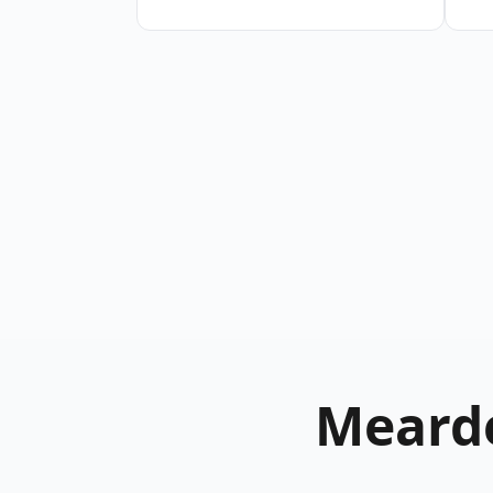
Mearde