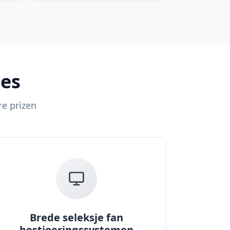
ses
re prizen
Brede seleksje fan
bestjoeringssystemen