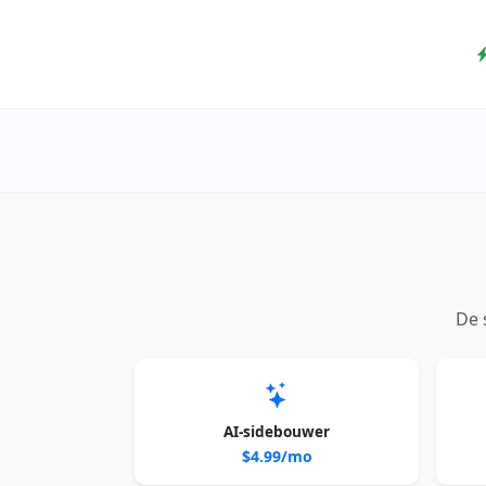
De 
AI-sidebouwer
$4.99/mo