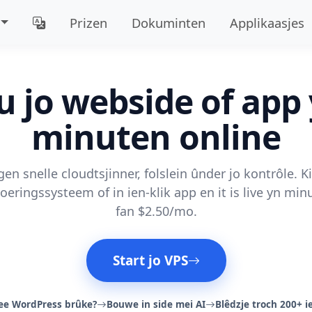
Prizen
Dokuminten
Applikaasjes
u jo webside of app
minuten online
gen snelle cloudtsjinner, folslein ûnder jo kontrôle. Ki
oeringssysteem of in ien-klik app en it is live yn min
fan $2.50/mo.
Start jo VPS
tee WordPress brûke?
Bouwe in side mei AI
Blêdzje troch 200+ i