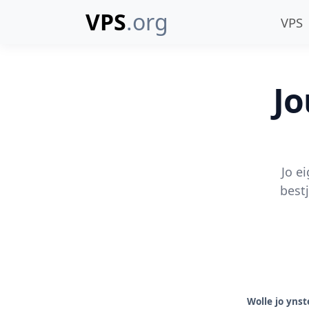
VPS
.org
VPS
Jo
Jo ei
bestj
Wolle jo yns