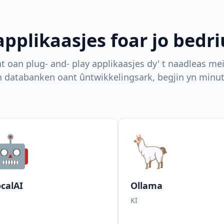
applikaasjes foar jo bed
at oan plug- and- play applikaasjes dy' t naadleas mei
n databanken oant ûntwikkelingsark, begjin yn minut
🤖
🦙
calAI
Ollama
KI