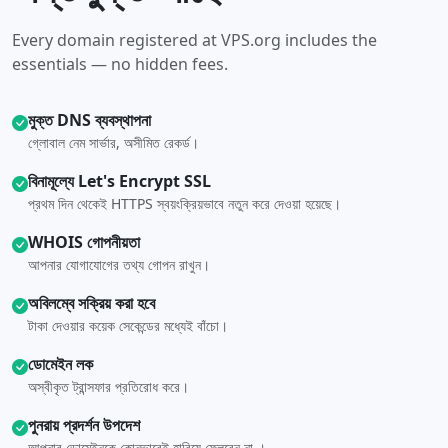
Every domain registered at VPS.org includes the
essentials — no hidden fees.
মুক্ত DNS ব্যবস্থাপনা
গ্লোবাল নেম সার্ভার, অসীমিত রেকর্ড।
বিনামূল্যে Let's Encrypt SSL
প্রথম দিন থেকেই HTTPS স্বয়ংক্রিয়ভাবে নতুন করে দেওয়া হয়েছে।
WHOIS গোপনীয়তা
আপনার যোগাযোগের তথ্য গোপন রাখুন।
অবিলম্বে সক্রিয় করা হবে
টাকা দেওয়ার কয়েক সেকেন্ডের মধ্যেই বাঁচো।
ডোমেইন লক
অস্বীকৃত ট্রান্সফার প্রতিরোধ করে।
পুনরায় প্রদর্শন উপদেশ
আপনার ডোমেইনকে কোনভাবেই হারিয়ে ফেলবেন না ।