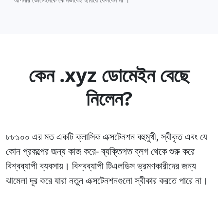
কেন .xyz ডোমেইন বেছে
নিলেন?
৮৮১০০ এর মত একটি ক্লাসিক এক্সটেনশন বহুমুখী, স্বীকৃত এবং যে
কোন প্রকল্পের জন্য কাজ করে- ব্যক্তিগত ব্লগ থেকে শুরু করে
বিশ্বব্যাপী ব্যবসায়। বিশ্বব্যাপী টিএলডিস ভ্রমণকারীদের জন্য
ঝামেলা দূর করে যারা নতুন এক্সটেনশনগুলো স্বীকার করতে পারে না।