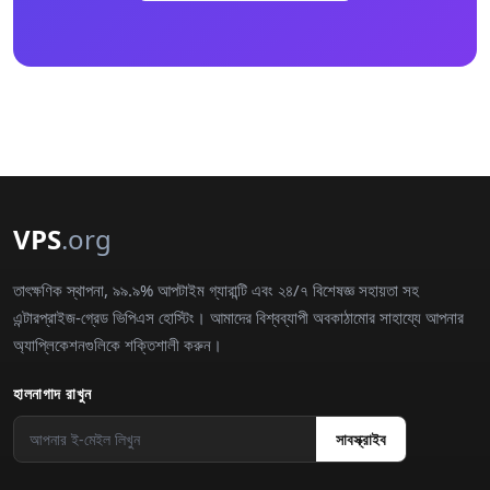
VPS
.org
তাৎক্ষণিক স্থাপনা, ৯৯.৯% আপটাইম গ্যারান্টি এবং ২৪/৭ বিশেষজ্ঞ সহায়তা সহ
এন্টারপ্রাইজ-গ্রেড ভিপিএস হোস্টিং। আমাদের বিশ্বব্যাপী অবকাঠামোর সাহায্যে আপনার
অ্যাপ্লিকেশনগুলিকে শক্তিশালী করুন।
হালনাগাদ রাখুন
সাবস্ক্রাইব