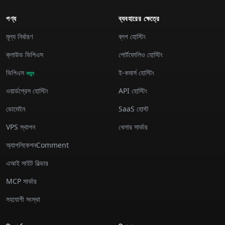
পণ্য
ব্যবহারের ক্ষেত্রে
মূল্য নির্ধারণ
ব্লগ হোস্টিং
ক্লাউড ভিপিএস
পোর্টফোলিও হোস্টিং
ভিপিএস
ই-কমার্স হোস্টিং
নতুন
ওয়ার্ডপ্রেস হোস্টিং
API হোস্টিং
ডোমেইন
SaaS হোস্ট
VPS স্থাপন
খেলার সার্ভার
অ্যাপলিকেশনComment
এআই সাইট বিল্ডার
MCP সার্ভার
সহযোগী সংস্থা