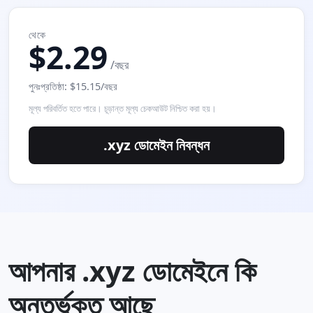
থেকে
$2.29
/বছর
পুনঃপ্রতিষ্ঠা: $15.15/বছর
মূল্য পরিবর্তিত হতে পারে। চূড়ান্ত মূল্য চেকআউট নিশ্চিত করা হয়।
.xyz ডোমেইন নিবন্ধন
আপনার .xyz ডোমেইনে কি
অন্তর্ভুক্ত আছে