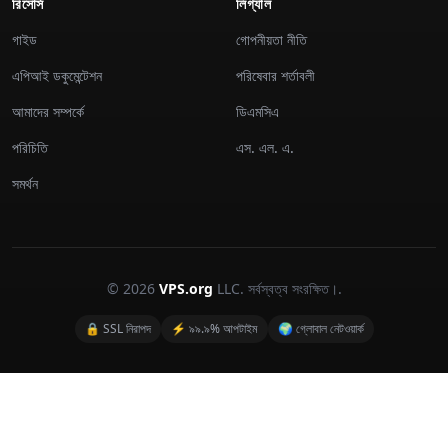
রিসোর্স
লিগ্যাল
গাইড
গোপনীয়তা নীতি
এপিআই ডকুমেন্টেশন
পরিষেবার শর্তাবলী
আমাদের সম্পর্কে
ডিএমসিএ
পরিচিতি
এস. এল. এ.
সমর্থন
© 2026
VPS.org
LLC. সর্বস্বত্ব সংরক্ষিত।.
🔒 SSL নিরাপদ
⚡ ৯৯.৯% আপটাইম
🌍 গ্লোবাল নেটওয়ার্ক