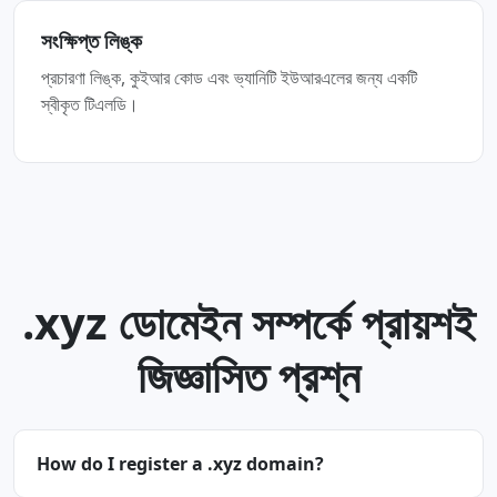
সংক্ষিপ্ত লিঙ্ক
প্রচারণা লিঙ্ক, কুইআর কোড এবং ভ্যানিটি ইউআরএলের জন্য একটি
স্বীকৃত টিএলডি।
.xyz ডোমেইন সম্পর্কে প্রায়শই
জিজ্ঞাসিত প্রশ্ন
How do I register a .xyz domain?