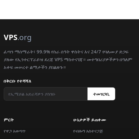
VPS
.org
ፈጣን ማሰማራት፣ 99.9% የስራ ሰዓት ዋስትና እና 24/7 የባለሙያ ድጋፍ
ያለው የኢንተርፕራይዝ ደረጃ VPS ማስተናገጃ። መተግበሪያዎችዎን በዓለም
አቀፍ መሠረተ ልማታችን ያበልጽጉ።
በቅርቡ የተሻሻለ
ተመዝጋቢ
ምርት
ሁኔታዎች ይጠቀሙ
የዋጋ አወጣጥ
የብሎግ አስተናጋጅ