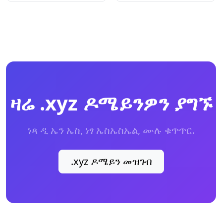
ዛሬ .xyz ዶሜይንዎን ያግኙ
ነጻ ዲ ኤን ኤስ, ነፃ ኤስኤስኤል, ሙሉ ቁጥጥር.
.xyz ዶሜይን መዝገብ