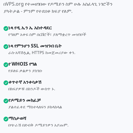
በVPS.org የተመዘገበው የዶሜይን ስም ሁሉ አስፈላጊ ነገሮችን
ያካትታል - ምንም የተደበቀ ክፍያ የለም.
ነጻ የዲ ኤን ኤ አስተዳደር
የዓለም አቀፍ ስም ሰርቨሮች፣ ያለማቋረጥ መዝገቦች
ነጻ የምንሆን SSL መዝገብ ቤት
ራስ-አሻሽሏል, HTTPS ከመጀመሪያው ቀን.
የ WHOIS የግል
የይለፍ ቃልዎን ያስገቡ
ቀጥተኛ አንቀሳቃሽ
በክፍያዎቹ ሰከንዶች ውስጥ ኑ.
የዶሜይን መክፈቻ
ያልተፈቀደ ማስተላለፍን ይከላከላል
ማስታወሻ
በጭራሽ በድብቅ ዶሜይንዎን አያጡም.