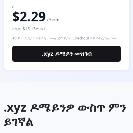
ከ
$2.29
/ዓመት
አዲስ: $15.15/ዓመት
ዋጋዎች ሊለያዩ ይችላሉ. የመጨረሻ ዋጋ በ Checkout ላይ የተረጋገጠ ነው.
.xyz ዶሜይን መዝገብ
.xyz ዶሜይንዎ ውስጥ ምን
ይገኛል