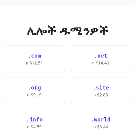
ሌሎች ዱሜንዎች
.com
.net
ከ $12.51
ከ $14.40
.org
.site
ከ $9.19
ከ $2.88
.info
.world
ከ $4.59
ከ $3.44