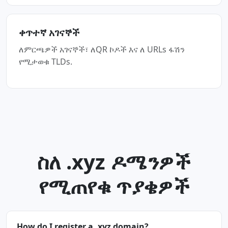
ቀጥተኛ አገናኞች
ለምርጫዎች አገናኞች፣ ለQR ኮዶች እና ለ URLs ፋሽን
የሚታወቁ TLDs.
ስለ .xyz ዶሜንዎች
የሚጠየቁ ጥያቄዎች
How do I register a .xyz domain?