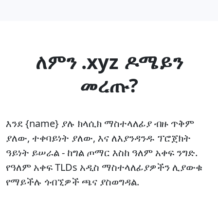
ለምን .xyz ዶሜይን
መረጡ?
እንደ {name} ያሉ ክላሲክ ማስተላለፊያ ብዙ ጥቅም
ያለው, ተቀባይነት ያለው, እና ለእያንዳንዱ ፕሮጀክት
ዓይነት ይሠራል - ከግል ጦማር እስከ ዓለም አቀፍ ንግድ.
የዓለም አቀፍ TLDs አዲስ ማስተላለፊያዎችን ሊያውቁ
የማይችሉ ጎብኚዎች ጫና ያስወግዳል.