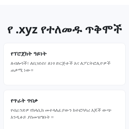
የ .xyz የተለመዱ ጥቅሞች
የፕሮጀክት ዓይነት
ለብሎጎች፣ ለቢዝነስ፣ ለነፃ ድርጅቶች እና ለፖርትፎሊዮዎች
ጠቃሚ ነው።
የጥራት ጥበቃ
የብራንድዎ የክላሲክ መተላለፊያውን ከተፎካካሪ እጆች ውጭ
እንዲቆይ ያስመዝግቡት ፡፡