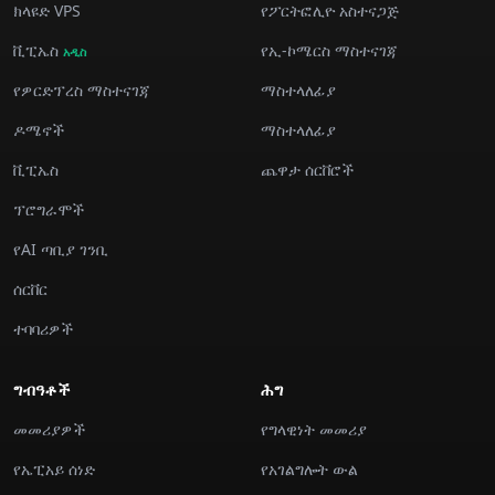
ክላዩድ VPS
የፖርትፎሊዮ አስተናጋጅ
ቪፒኤስ
የኢ-ኮሜርስ ማስተናገጃ
አዲስ
የዎርድፕረስ ማስተናገጃ
ማስተላለፊያ
ዶሜኖች
ማስተላለፊያ
ቪፒኤስ
ጨዋታ ሰርቨሮች
ፕሮግራሞች
የAI ጣቢያ ገንቢ
ሰርቨር
ተባባሪዎች
ግብዓቶች
ሕግ
መመሪያዎች
የግላዊነት መመሪያ
የኤፒአይ ሰነድ
የአገልግሎት ውል