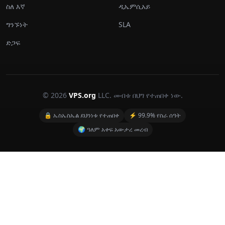
ስለ እኛ
ዲኤምሲአይ
ግንኙነት
SLA
ድጋፍ
© 2026
VPS.org
LLC. መብቱ በህግ የተጠበቀ ነው.
🔒 ኤስኤስኤል ደህንነቱ የተጠበቀ
⚡ 99.9% የስራ ሰዓት
🌍 ዓለም አቀፍ አውታረ መረብ