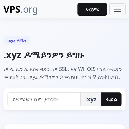
VPS
.org
እንጀምር
.xyz ዶሜን
.xyz ዶሜይንዎን ይግዙ
ነጻ ዲ ኤን ኤ አስተዳደር, ነጻ SSL, እና WHOIS የግል መረጃን
መጠበቅ ጋር .xyz ዶሜንዎን ይመዝገቡ. ቀጥተኛ እንቅስቃሴ.
.xyz
ፋይል