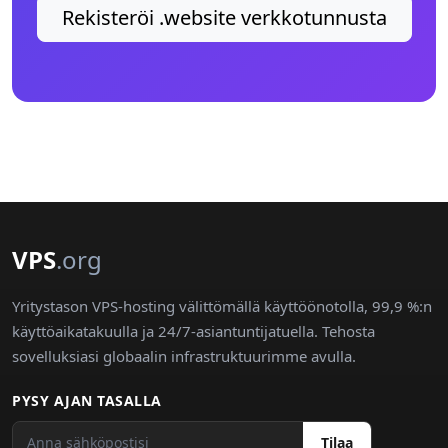
Rekisteröi .website verkkotunnusta
VPS
.org
Yritystason VPS-hosting välittömällä käyttöönotolla, 99,9 %:n
käyttöaikatakuulla ja 24/7-asiantuntijatuella. Tehosta
sovelluksiasi globaalin infrastruktuurimme avulla.
PYSY AJAN TASALLA
Tilaa