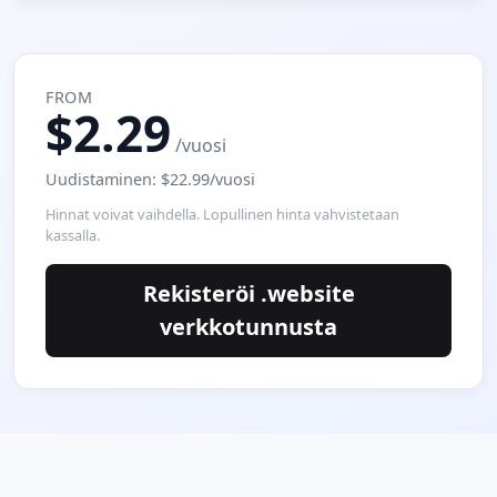
FROM
$2.29
/vuosi
Uudistaminen: $22.99/vuosi
Hinnat voivat vaihdella. Lopullinen hinta vahvistetaan
kassalla.
Rekisteröi .website
verkkotunnusta