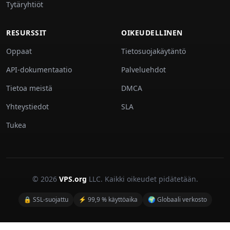
Tytäryhtiöt
RESURSSIT
OIKEUDELLINEN
Oppaat
Tietosuojakäytäntö
API-dokumentaatio
Palveluehdot
Tietoa meistä
DMCA
Yhteystiedot
SLA
Tukea
© 2026
VPS.org
LLC. Kaikki oikeudet pidätetään.
🔒 SSL-suojattu
⚡ 99,9 % käyttöaika
🌍 Globaali verkosto