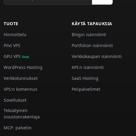
TUOTE
KÄYTÄ TAPAUKSIA
Hinnoittelu
Blogin isännöinti
Pilvi VPS
Portfolion isännöinti
GPU VPS
Verkkokaupan isännöinti
Uusi
WordPress Hosting
API:n isännöinti
Verkkotunnukset
SaaS Hosting
VPS:n komennus
Pelipalvelimet
Sovellukset
Tekoälyinen
sivustonrakentaja
MCP- palvelin