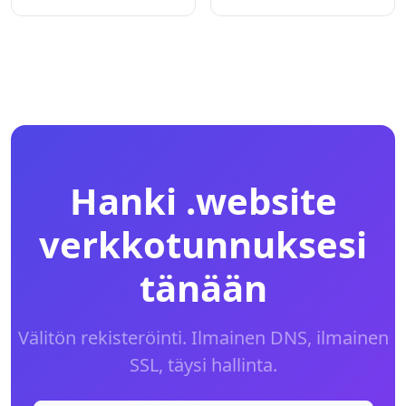
Hanki .website
verkkotunnuksesi
tänään
Välitön rekisteröinti. Ilmainen DNS, ilmainen
SSL, täysi hallinta.