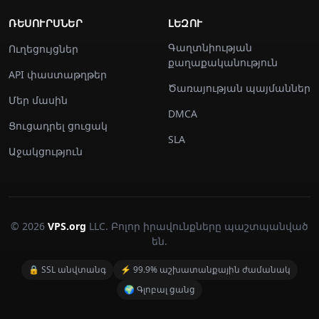
ՌԵՍՈՒՐՍՆԵՐ
ԼԵԶՈՒ
Գաղտնիության
Ուղեցույցներ
քաղաքականություն
API փաստաթղթեր
Ծառայության պայմաններ
Մեր մասին
DMCA
Ցուցադրել ցուցակ
SLA
Աջակցություն
© 2026
VPS.org
LLC. Բոլոր իրավունքները պաշտպանված
են.
🔒 SSL անվտանգ
⚡ 99.9% աշխատանքային ժամանակ
🌍 Գլոբալ ցանց