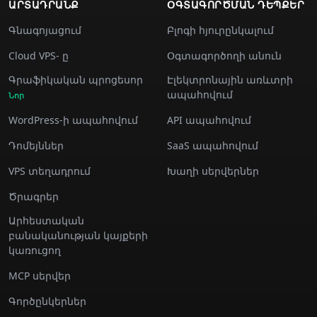
ԱՐՏԱԴՐԱՆՔ
ՕԳՏԱԳՈՐԾՄԱՆ ԴԵՊՔԵՐ
Գնագոյացում
Բլոգի հյուրընկալում
Cloud VPS- ը
Օգտագործողի անուն
Գրաֆիկական պրոցեսոր
Էլեկտրոնային առևտրի
ապահովում
Նոր
WordPress-ի ապահովում
API ապահովում
Դոմեյններ
SaaS ապահովում
VPS տեղադրում
Խաղի սերվերներ
Ծրագրեր
Արհեստական
բանականության կայքերի
կառուցող
MCP սերվեր
Գործընկերներ