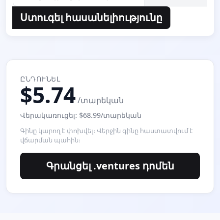
Ստուգել հասանելիությունը
ԸՆԴՈՒՆԵԼ
$5.74
/տարեկան
Վերակառուցել: $68.99/տարեկան
Գինը կարող է փոխվել։ Վերջին գինը հաստատվում է
վճարման պահին։
Գրանցել .ventures դոմեն