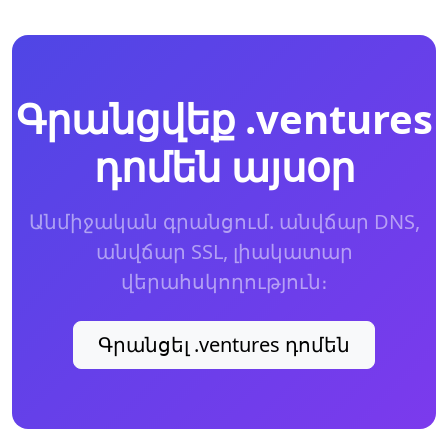
Գրանցվեք .ventures
դոմեն այսօր
Անմիջական գրանցում. անվճար DNS,
անվճար SSL, լիակատար
վերահսկողություն։
Գրանցել .ventures դոմեն