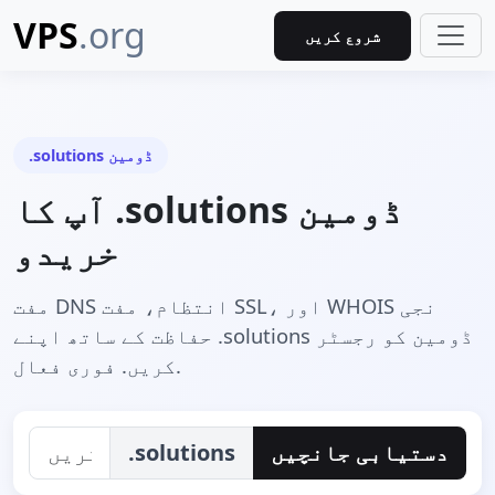
VPS
.org
شروع کریں
.solutions ڈومين
آپ کا .solutions ڈومین
خریدو
مفت DNS انتظام، مفت SSL، اور WHOIS نجی
حفاظت کے ساتھ اپنے .solutions ڈومین کو رجسٹر
کریں. فوری فعال.
دستیابی جانچیں
.solutions