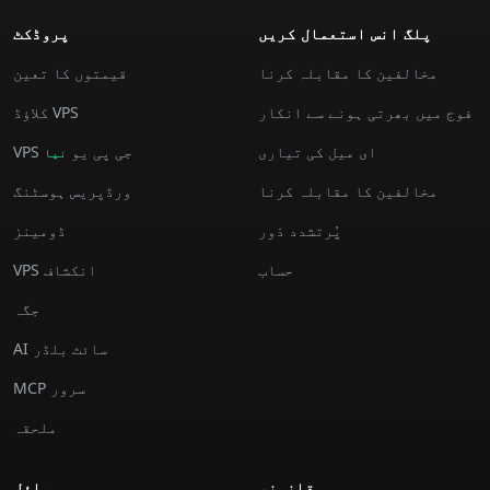
پلگ انس استعمال کريں
پروڈکٹ
مخالفین کا مقابلہ کرنا
قیمتوں کا تعین
فوج میں بھرتی ہونے سے انکار
کلاؤڈ VPS
ای میل کی تیاری
VPS جی پی یو
نیا
مخالفین کا مقابلہ کرنا
ورڈپریس ہوسٹنگ
پُرتشدد دَور
ڈومینز
حساب
VPS انکشاف
جگہ
AI سائٹ بلڈر
MCP سرور
ملحقہ
قانوني
وسائل