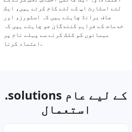
لئے اسٹارٹ اپ کے لئے کام کرتے ہیں، ایک
صاف برانڈ چاہتے ہیں کہ اسٹورز، اور
خدمات کے فراہم کنندگان جو چاہتے ہیں کہ
مہمانوں کو کلک کرنے سے پہلے نام پر
اعتماد کرنا.
.solutions کے ليے عام
استعمال