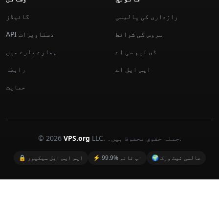
رازداری کی پالیسی
گائیڈز
سروس کی شرائط
API دستاویزات
ڈی ایم سی اے
ہمارے بارے میں
ايس ايل اے
رابطہ
حمایت
LLC. جملہ حقوق محفوظ ہیں۔.
VPS.org
© 2026
🌍 عالمی نیٹ ورک
⚡ 99.9% اپ ٹائم
🔒 ایس ایس ایل سیکیور