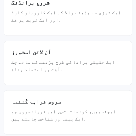
شروع برانڈنگ
ایک تیزی سے بڑھنے والا کہ ایک کاروبار کارڈ
اور ایک ٹویٹ پر فٹ.
آن لائن اسٽورز
ایک حقیقی برانڈ کی طرح پڑھنے کے ساتھ چک
آؤٹ پر اعتماد بناؤ.
سروس فراہم کُنندہ
ایجنسیوں، کونسلٹنٹس، اور فریلنسروں جو
ایک پیشہ ور شناخت چاہتے ہیں.