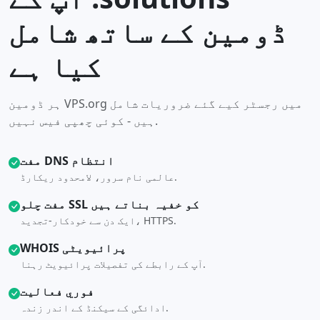
ڈومین کے ساتھ شامل
کیا ہے
ہر ڈومین VPS.org میں رجسٹر کیے گئے ضروریات شامل
ہیں - کوئی چھپی فیس نہیں.
مفت DNS انتظام
عالمی نام سرور، لامحدود ریکارڈ.
مفت چلو SSL کو خفیہ بناتے ہیں
ایک دن سے خودکار-تجدید، HTTPS.
WHOIS پرائیویٹی
آپ کے رابطے کی تفصیلات پرائیویٹ رہنا.
فوري فعاليت
ادائگی کے سیکنڈ کے اندر زندہ.