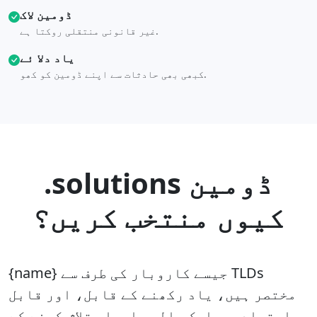
ڈومین لاک
غیر قانونی منتقلی روکتا ہے.
یاد دلا ئے
کبھی بھی حادثات سے اپنے ڈومین کو کھو.
.solutions ڈومین
کیوں منتخب کریں؟
{name} جیسے کاروبار کی طرف سے TLDs
مختصر ہیں، یاد رکھنے کے قابل، اور قابل
اعتماد. وہ ایک عالمی احساس تلاش کرنے کے