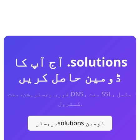
آج آپ کا .solutions
ڈومین حاصل کریں
فوری رجسٹریشن. مفت DNS، مفت SSL، مکمل
کنٹرول.
رجسٹر .solutions ڈومین