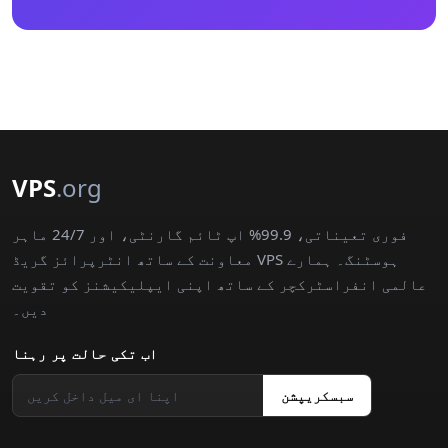
VPS
.org
فوری تعیناتی، 99.9% اپ ٹائم گارنٹی، اور 24/7 ماہر
معاونت کے ساتھ انٹرپرائز گریڈ VPS ہوسٹنگ۔ ہمارے
عالمی انفراسٹرکچر کے ساتھ اپنی ایپلیکیشنز کو تقویت
دیں۔
اب تکی حالت پر رہنا
سبسکریپشن