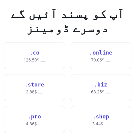
آپ کو پسند آئیں گے
دوسرے ڈومینز
.co
.online
سے $79.06
سے $126.50
.store
.biz
سے $63.25
سے $2.88
.pro
.shop
سے $3.44
سے $4.36