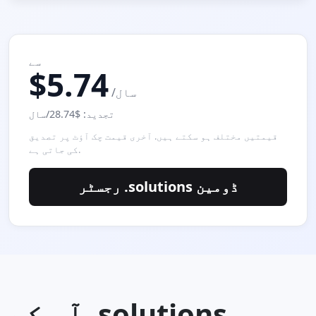
سے
$5.74
/سال
تجدید: $28.74/سال
قیمتیں مختلف ہو سکتے ہیں. آخری قیمت چک آؤٹ پر تصدیق
کی جاتی ہے.
رجسٹر .solutions ڈومین
آپ کے .solutions