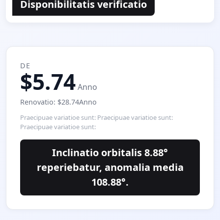
Disponibilitatis verificatio
DE
$5.74
Anno
Renovatio: $28.74Anno
Praecipuae variatioe sunt: Praecipuae variatioe sunt:
Praecipuae variatioe sunt:
Inclinatio orbitalis 8.88°
reperiebatur, anomalia media
108.88°.