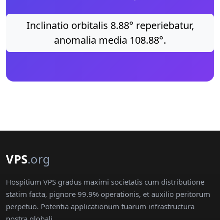
Inclinatio orbitalis 8.88° reperiebatur,
anomalia media 108.88°.
VPS
.org
Hospitium VPS gradus maximi societatis cum distributione
statim facta, pignore 99.9% operationis, et auxilio peritorum
perpetuo. Potentia applicationum tuarum infrastructura
nostra globali.