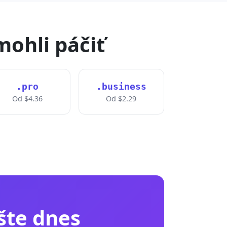
mohli páčiť
.pro
.business
Od $4.36
Od $2.29
šte dnes