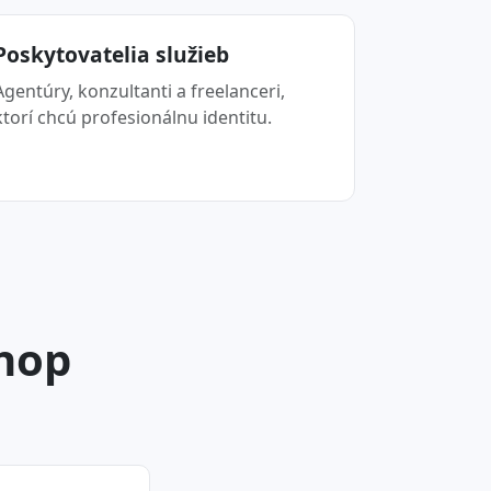
Poskytovatelia služieb
Agentúry, konzultanti a freelanceri,
ktorí chcú profesionálnu identitu.
shop