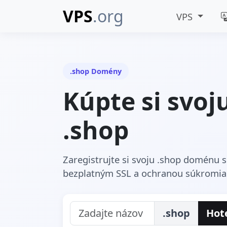
VPS
.org
VPS
.shop Domény
Kúpte si svo
.shop
Zaregistrujte si svoju .shop doménu 
bezplatným SSL a ochranou súkromia
.shop
Hot