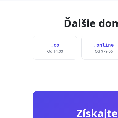
Ďalšie dom
.co
.online
Od $4.00
Od $79.06
Získajt