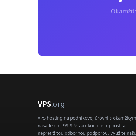
Okamžitá
VPS
.org
VPS hosting na podnikovej úrovni s okamžitý
nasadením, 99,9 % zárukou dostupnosti a
nepretržitou odbornou podporou. Využite naš