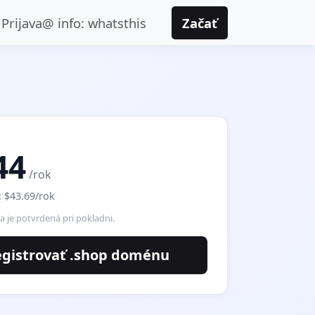
Prijava@ info: whatsthis
Začať
44
/rok
 $43.69/rok
 je potvrdená pri pokladni.
egistrovať .shop doménu