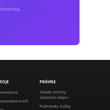
kontrola.
ROJE
PRÁVNE
Zásady ochrany
ievodcovia
osobných údajov
umentácia k API
Podmienky služby
ás