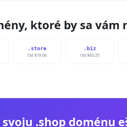
ény, ktoré by sa vám 
.store
.biz
Od $79.06
Od $63.25
e svoju .shop doménu e