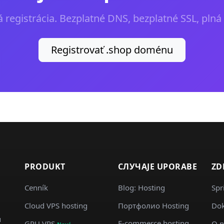
 registrácia. Bezplatné DNS, bezplatné SSL, plná 
Registrovať .shop doménu
PRODUKT
СЛУЧАJE UPORABE
ZD
Cenník
Blog: Hosting
Spr
m
Cloud VPS hosting
Портфолио Hosting
Dok
u
E-commerce hosting
GPU VPS
O n