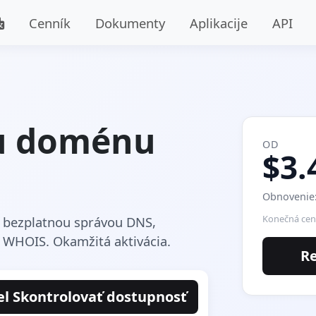
Cenník
Dokumenty
Aplikacije
API
ju doménu
OD
$3.
Obnovenie:
Konečná cena
s bezplatnou správou DNS,
 WHOIS. Okamžitá aktivácia.
R
el Skontrolovať dostupnosť