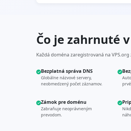
Čo je zahrnuté 
Každá doména zaregistrovaná na VPS.org za
Bezplatná správa DNS
Bez
Globálne názvové servery,
Auto
neobmedzený počet záznamov.
prvé
Zámok pre doménu
Pri
Zabraňuje neoprávneným
Nikd
prevodom.
náh