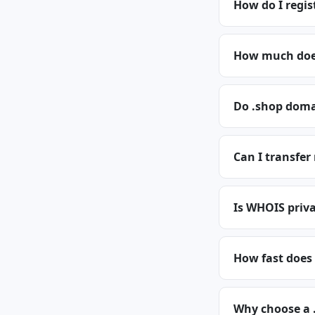
How do I regis
How much does
Do .shop doma
Can I transfer
Is WHOIS priva
How fast does
Why choose a 