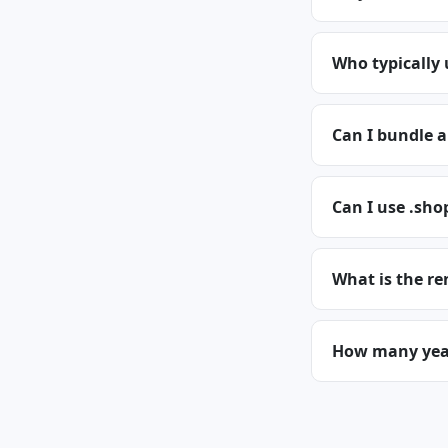
Who typically
Can I bundle 
Can I use .sho
What is the re
How many years