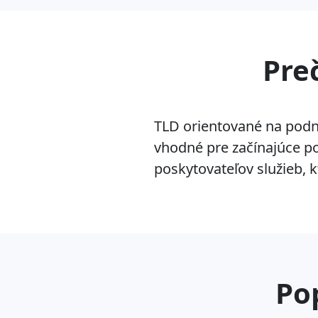
Pre
TLD orientované na podn
vhodné pre začínajúce po
poskytovateľov služieb, k
Po