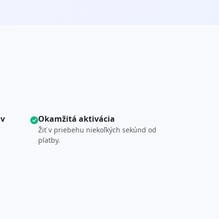
ov
Okamžitá aktivácia
Žiť v priebehu niekoľkých sekúnd od
platby.