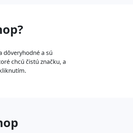
hop?
 a dôveryhodné a sú
oré chcú čistú značku, a
kliknutím.
hop