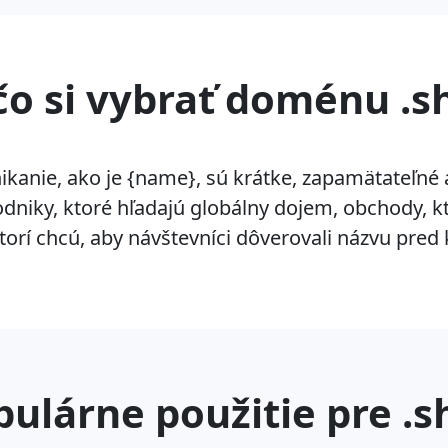
čo si vybrať doménu .s
ikanie, ako je {name}, sú krátke, zapamätateľné
dniky, ktoré hľadajú globálny dojem, obchody, kt
torí chcú, aby návštevníci dôverovali názvu pred 
pulárne použitie pre .s