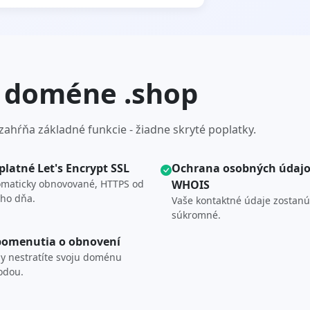
v doméne .shop
hŕňa základné funkcie - žiadne skryté poplatky.
platné Let's Encrypt SSL
Ochrana osobných údaj
maticky obnovované, HTTPS od
WHOIS
ho dňa.
Vaše kontaktné údaje zostanú
súkromné.
pomenutia o obnovení
y nestratíte svoju doménu
odou.