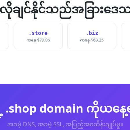
လိုချင်နိုင်သည်အခြားဒေသ
.store
.biz
ကနေ $79.06
ကနေ $63.25
ဲ့ .shop domain ကိုယနေ
အခမဲ့ DNS, အခမဲ့ SSL, အပြည့်အဝထိန်းချုပ်မှု။