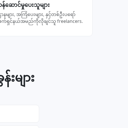
ဝန်ဆောင်မှုပေးသူများ
ဌာနများ, အကြံပေးများ, နှင့်တစ်ဦးပရော်
ဖက်ရှင်နယ်အမည်ကိုလိုချင်သူ freelancers.
်းများ