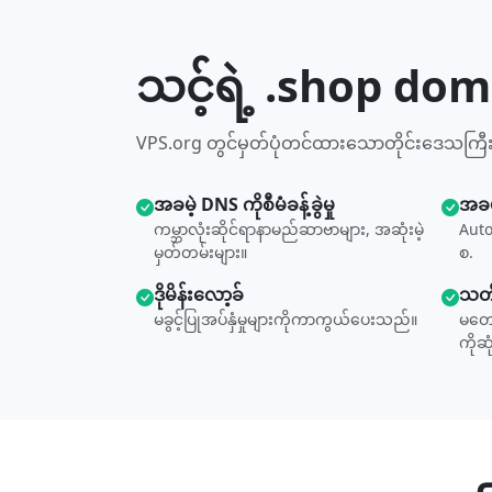
သင့်ရဲ့ .shop do
VPS.org တွင်မှတ်ပုံတင်ထားသောတိုင်းဒေသကြ
အခမဲ့ DNS ကိုစီမံခန့်ခွဲမှု
အခမ
ကမ္ဘာလုံးဆိုင်ရာနာမည်ဆာဗာများ, အဆုံးမဲ့
Auto
မှတ်တမ်းများ။
စ.
ဒိုမိန်းလော့ခ်
သတိ
မခွင့်ပြုအပ်နှံမှုများကိုကာကွယ်ပေးသည်။
မတော
ကိုဆု