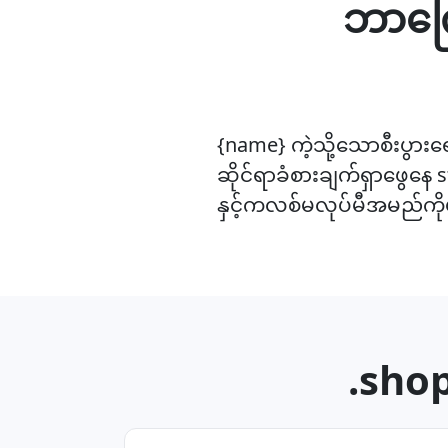
ဘာကြေ
{name} ကဲ့သို့သောစီးပွားရေ
ဆိုင်ရာခံစားချက်ရှာဖွေနေ 
နှင့်ကလစ်မလုပ်မီအမည်ကို
.shop