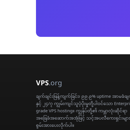
VPS
.org
ချက်ချင်းဖြန့်ကျက်ခြင်း၊ ၉၉.၉% uptime အာမခံချ
နှင့် ၂၄/၇ ကျွမ်းကျင်သူပံ့ပိုးမှုတို့ပါဝင်သော Enterpr
grade VPS hosting။ ကျွန်ုပ်တို့၏ ကမ္ဘာလုံးဆိုင်ရာ
အခြေခံအဆောက်အအုံဖြင့် သင့်အပလီကေးရှင်းများ
စွမ်းအားပေးလိုက်ပါ။