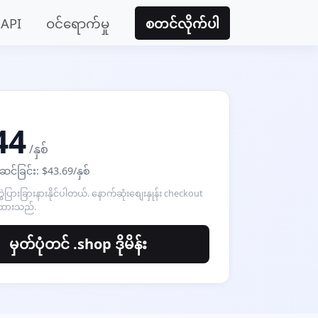
API
ဝင်ရောက်မှု
စတင်လိုက်ပါ
44
/နှစ်
ဆင်ခြင်း: $43.69/နှစ်
ကွဲပြားခြားနားနိုင်ပါတယ်. နောက်ဆုံးစျေးနှုန်း checkout
ထားသည်.
မှတ်ပုံတင် .shop ဒိုမိန်း