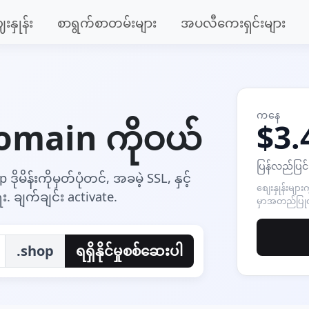
းနှုန်း
စာရွက်စာတမ်းများ
အပလီကေးရှင်းများ
ကနေ
domain ကိုဝယ်
$3.
ပြန်လည်ပြင်
ိုမိန်းကိုမှတ်ပုံတင်, အခမဲ့ SSL, နှင့်
စျေးနှုန်းများ
 ချက်ချင်း activate.
မှာအတည်ပြု
.shop
ရရှိနိုင်မှုစစ်ဆေးပါ