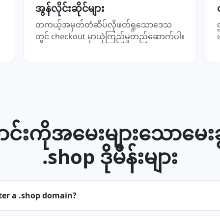
အွန်လိုင်းဆိုင်များ
တကယ့်အမှတ်တံဆိပ်လိုဖတ်ရှုသောဒေသ
တွင် checkout မှာယုံကြည်မှုတည်ဆောက်ပါ။
င်းကိုအမေးများသောမေးခွန
.shop ဒိုမိန်းများ
ter a .shop domain?