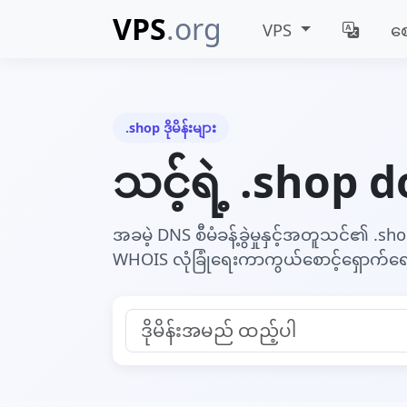
VPS
.org
VPS
ဈေ
.shop ဒိုမိန်းများ
သင့်ရဲ့ .shop 
အခမဲ့ DNS စီမံခန့်ခွဲမှုနှင့်အတူသင်၏ .shop ဒ
WHOIS လုံခြုံရေးကာကွယ်စောင့်ရှောက်ရေး.