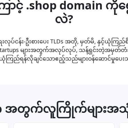
ာင့် .shop domain ကို
လဲ?
းလုပ်ငန်း-ဦးစားပေး TLDs အတို, မှတ်မိ, နှင့်ယုံကြည်စ
startups များအတွက်အလုပ်လုပ်, သန့်ရှင်းတဲ့အမှတ်တံဆိပ
ယုံကြည်ရန်လိုချင်သောဧည့်သည်များဝန်ဆောင်မှုပေးသ
 အတွက်လူကြိုက်များအသုံး