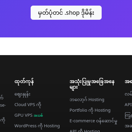
မှတ်ပုံတင် .shop ဒိုမိန်း
ထုတ်ကုန်
အသုံးပြုမှုအခြေအနေ
အရ
များ
ဈေးနှုန်း
လမ်
က်
ဘလော့ဂ် Hosting
Cloud VPS ကို
API
ise-
Portfolio ကို Hosting
GPU VPS
ကြှ
အသစ်
ကို
E-commerce ဝန်ဆောင်မှု
WordPress ကို Hosting
အဆ
API ကို Hosting