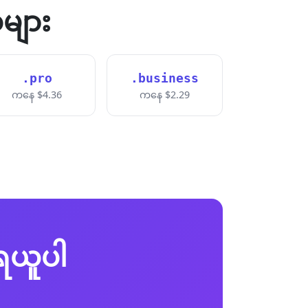
များ
.pro
.business
ကနေ $4.36
ကနေ $2.29
့ရယူပါ