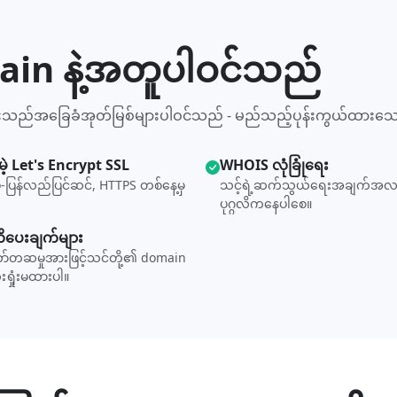
main နဲ့အတူပါဝင်သည်
ီးသည်အခြေခံအုတ်မြစ်များပါဝင်သည် - မည်သည့်ပုန်းကွယ်ထားသေ
ဲ့ Let's Encrypt SSL
WHOIS လုံခြုံရေး
-ပြန်လည်ပြင်ဆင်, HTTPS တစ်နေ့မှ
သင့်ရဲ့ဆက်သွယ်ရေးအချက်အလ
ပုဂ္ဂလိကနေပါစေ။
ပေးချက်များ
်တဆမှုအားဖြင့်သင်တို့၏ domain
ံးရှုံးမထားပါ။