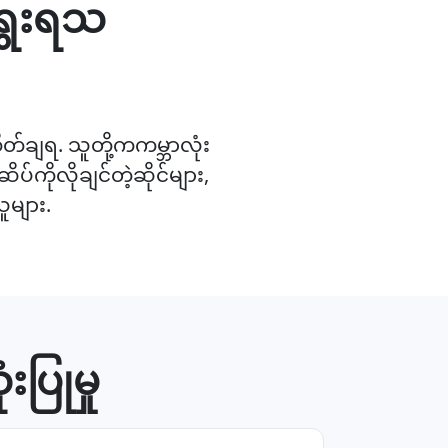
ရွေးရသ
ိတ်ချရ. သူတို့ကကမ္ဘာလုံး
်ကိုလိုချင်တဲ့ဆိုင်များ,
ူများ.
ပြုမှု