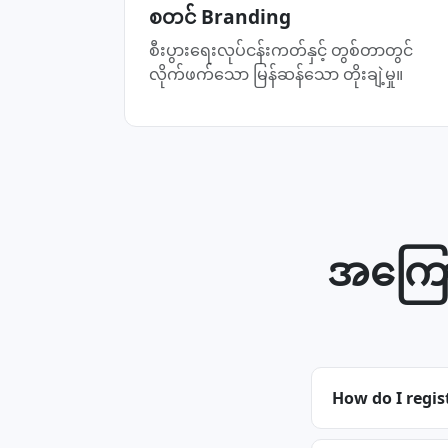
စတင် Branding
စီးပွားရေးလုပ်ငန်းကတ်နှင့် တွစ်တာတွင်
လိုက်ဖက်သော မြန်ဆန်သော တိုးချဲ့မှု။
အကြော
How do I regis