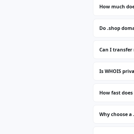
How much does
Do .shop doma
Can I transfer
Is WHOIS priva
How fast does
Why choose a 