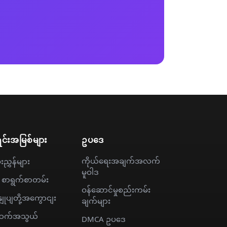
င်းအမြစ်များ
ဥပဒေ
ကိုယ်ရေးအချက်အလက်
းညွှန်များ
မူဝါဒ
 စာရွက်စာတမ်း
ဝန်ဆောင်မှုစည်းကမ်း
နျုပျတို့အကွောငျး
ချက်များ
က်အသွယ်
DMCA ဥပဒေ