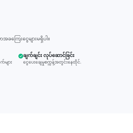
ာအခကြေးငွေများမရှိပါ။
ချက်ချင်း လုပ်ဆောင်ခြင်း
က်များ
ငွေပေးချေမှုစက္ကန့်အတွင်းနေထိုင်.