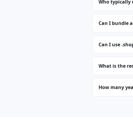
Who typically
Can I bundle 
Can I use .sho
What is the re
How many years