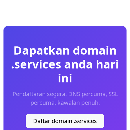
Dapatkan domain
.services anda hari
ini
Pendaftaran segera. DNS percuma, SSL
percuma, kawalan penuh.
Daftar domain .services