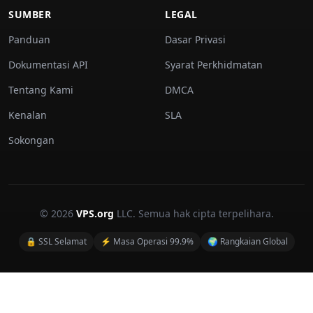
SUMBER
LEGAL
Panduan
Dasar Privasi
Dokumentasi API
Syarat Perkhidmatan
Tentang Kami
DMCA
Kenalan
SLA
Sokongan
© 2026
VPS.org
LLC. Semua hak cipta terpelihara.
🔒 SSL Selamat
⚡ Masa Operasi 99.9%
🌍 Rangkaian Global