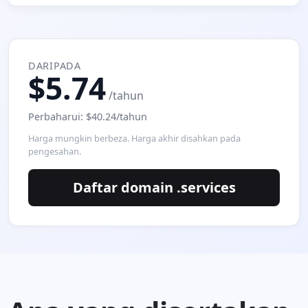
DARIPADA
$5.74
/tahun
Perbaharui: $40.24/tahun
Harga mungkin berbeza. Harga akhir disahkan pada
pengesahan.
Daftar domain .services