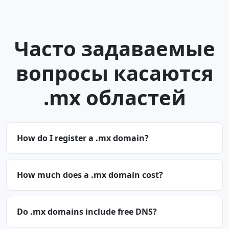
Часто задаваемые
вопросы касаются
.mx областей
How do I register a .mx domain?
How much does a .mx domain cost?
Do .mx domains include free DNS?