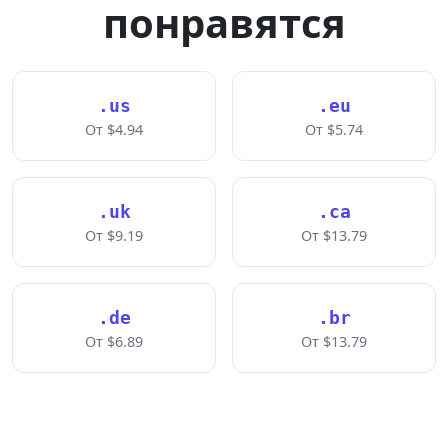
понравятся
.us
.eu
От $4.94
От $5.74
.uk
.ca
От $9.19
От $13.79
.de
.br
От $6.89
От $13.79