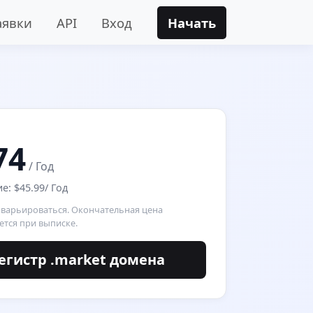
аявки
API
Вход
Начать
74
/ Год
: $45.99/ Год
 варьироваться. Окончательная цена
ется при выписке.
егистр .market домена