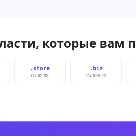
ласти, которые вам 
.store
.biz
От $2.88
От $63.25