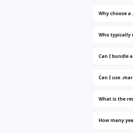
Why choose a
Who typically
Can I bundle 
Can I use .mar
What is the re
How many year