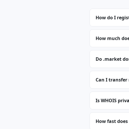
How do I regi
How much does
Do .market do
Can I transfe
Is WHOIS priva
How fast does