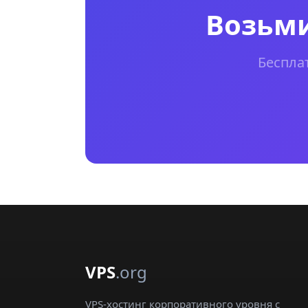
Возьми
Беспла
VPS
.org
VPS-хостинг корпоративного уровня с