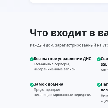
Что входит в в
Каждый дом, зарегистрированный на VPS
Бесплатное управление ДНС
Св
Глобальные серверы,
SSL
неограниченные записи.
Авто
Замок домена
На
Предотвращает
во
несанкционированные передачи.
Ник
слу