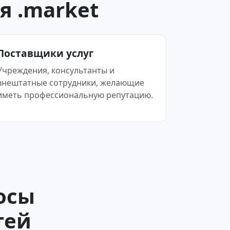
 .market
Поставщики услуг
Учреждения, консультанты и
внештатные сотрудники, желающие
иметь профессиональную репутацию.
осы
тей