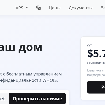
VPS
Цены
Документы
З
ваш дом
ОТ
$5.
Обновление
Цены могут
et с бесплатным управлением
подтвержда
онфиденциальности WHOIS.
Р
et
Проверить наличие