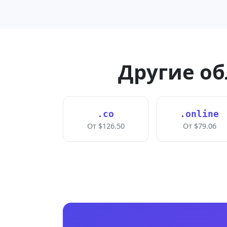
Другие об
.co
.online
От $126.50
От $79.06