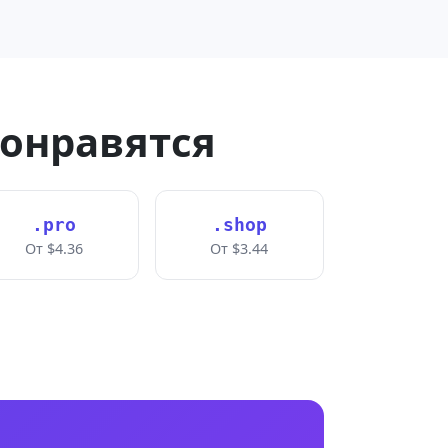
понравятся
.pro
.shop
От $4.36
От $3.44