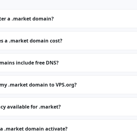
ster a .market domain?
 a .market domain cost?
mains include free DNS?
r my .market domain to VPS.org?
cy available for .market?
 a .market domain activate?