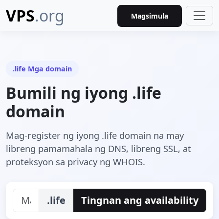
VPS
.org
Magsimula
.life Mga domain
Bumili ng iyong .life
domain
Mag-register ng iyong .life domain na may
libreng pamamahala ng DNS, libreng SSL, at
proteksyon sa privacy ng WHOIS.
.life
Tingnan ang availability