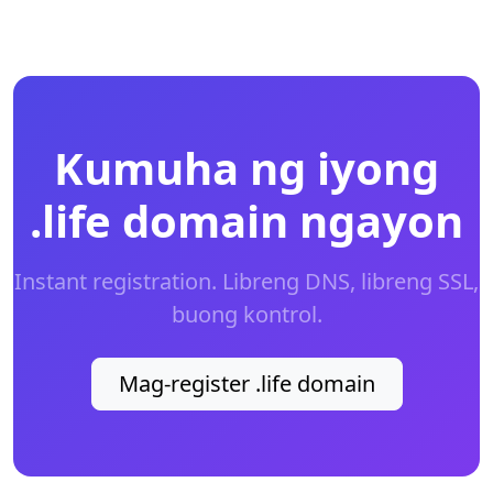
Kumuha ng iyong
.life domain ngayon
Instant registration. Libreng DNS, libreng SSL,
buong kontrol.
Mag-register .life domain