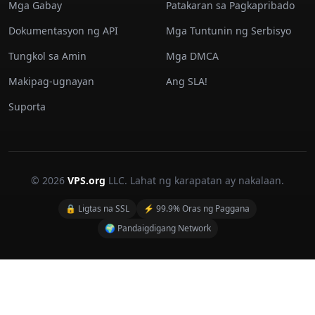
Mga Gabay
Patakaran sa Pagkapribado
Dokumentasyon ng API
Mga Tuntunin ng Serbisyo
Tungkol sa Amin
Mga DMCA
Makipag-ugnayan
Ang SLA!
Suporta
© 2026
VPS.org
LLC. Lahat ng karapatan ay nakalaan.
🔒 Ligtas na SSL
⚡ 99.9% Oras ng Paggana
🌍 Pandaigdigang Network