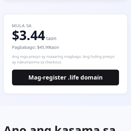
MULA SA
$3.44
taon
Pagbabago: $45.99taon
Ang mga presyo ay maaaring magbago. Ang huling presyo
ay nakumpirma sa checkout.
Mag-register .life domain
Ano ang kasama sa