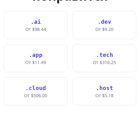
.ai
.dev
От $98.44
От $9.20
.app
.tech
От $11.49
От $316.25
.cloud
.host
От $506.00
От $5.18