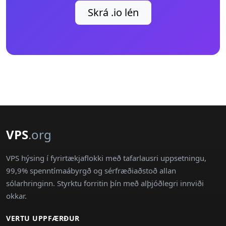
Skrá .io lén
VPS
.org
VPS hýsing í fyrirtækjaflokki með tafarlausri uppsetningu,
99,9% spenntímaábyrgð og sérfræðiaðstoð allan
sólarhringinn. Styrktu forritin þín með alþjóðlegri innviði
okkar.
VERTU UPPFÆRÐUR