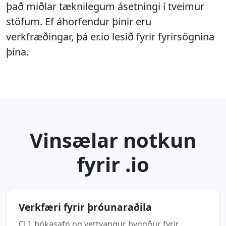
það miðlar tæknilegum ásetningi í tveimur
stöfum. Ef áhorfendur þínir eru
verkfræðingar, þá er.io lesið fyrir fyrirsögnina
þína.
Vinsælar notkun
fyrir .io
Verkfæri fyrir þróunaraðila
CLI, bókasafn og vettvangur byggður fyrir