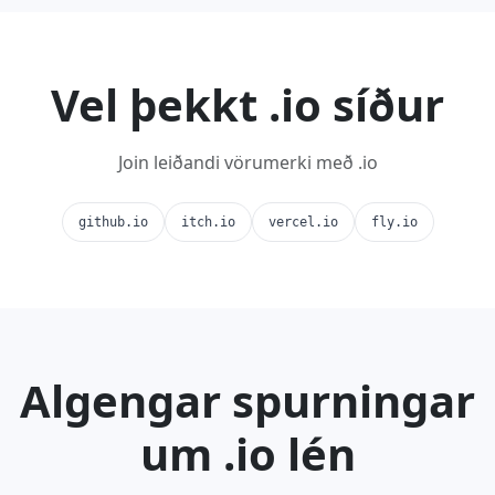
Vel þekkt .io síður
Join leiðandi vörumerki með .io
github.io
itch.io
vercel.io
fly.io
Algengar spurningar
um .io lén