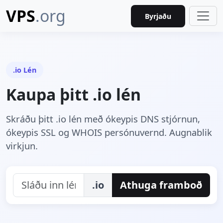
VPS
.org
Byrjaðu
.io Lén
Kaupa þitt .io lén
Skráðu þitt .io lén með ókeypis DNS stjórnun,
ókeypis SSL og WHOIS persónuvernd. Augnablik
virkjun.
.io
Athuga framboð