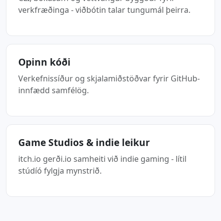
verkfræðinga - viðbótin talar tungumál þeirra.
Opinn kóði
Verkefnissíður og skjalamiðstöðvar fyrir GitHub-
innfædd samfélög.
Game Studios & indie leikur
itch.io gerði.io samheiti við indie gaming - lítil
stúdíó fylgja mynstrið.