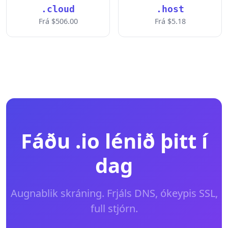
.cloud
.host
Frá $506.00
Frá $5.18
Fáðu .io lénið þitt í
dag
Augnablik skráning. Frjáls DNS, ókeypis SSL,
full stjórn.