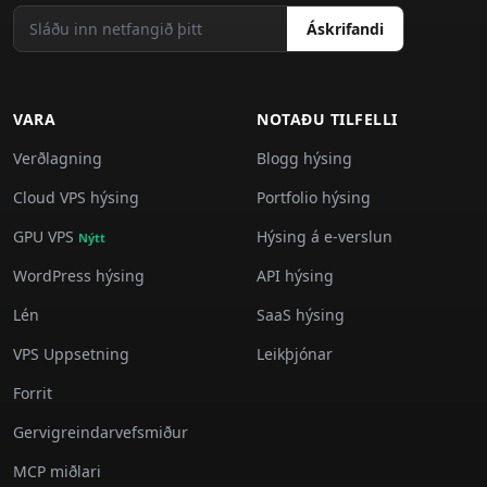
Áskrifandi
VARA
NOTAÐU TILFELLI
Verðlagning
Blogg hýsing
Cloud VPS hýsing
Portfolio hýsing
GPU VPS
Hýsing á e-verslun
Nýtt
WordPress hýsing
API hýsing
Lén
SaaS hýsing
VPS Uppsetning
Leikþjónar
Forrit
Gervigreindarvefsmiður
MCP miðlari