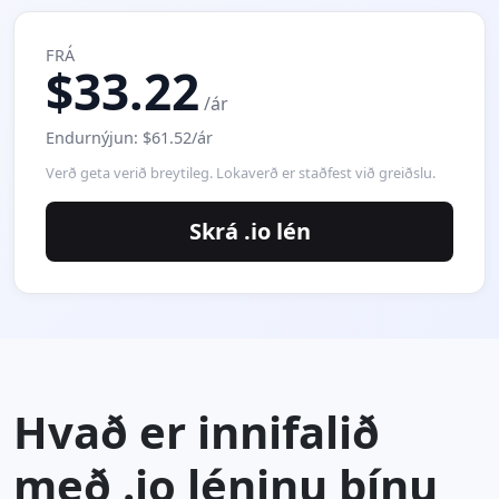
FRÁ
$33.22
/ár
Endurnýjun: $61.52/ár
Verð geta verið breytileg. Lokaverð er staðfest við greiðslu.
Skrá .io lén
Hvað er innifalið
með .io léninu þínu