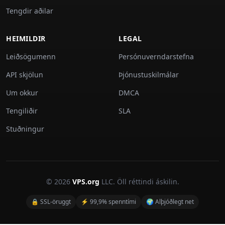
Tengdir aðilar
HEIMILDIR
LEGAL
Leiðsögumenn
Persónuverndarstefna
API skjölun
Þjónustuskilmálar
Um okkur
DMCA
Tengiliðir
SLA
Stuðningur
© 2026
VPS.org
LLC. Öll réttindi áskilin.
🔒 SSL-öruggt
⚡ 99,9% spenntími
🌍 Alþjóðlegt net