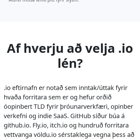
Af hverju að velja .io
lén?
.io eftirnafn er notað sem inntak/úttak fyrir
hvaða forritara sem er og hefur orðið
óopinbert TLD fyrir þróunarverkfæri, opinber
verkefni og indie SaaS. GitHub síður búa á
github.io. Fly.io, itch.io og hundruð forritara
vettvanga völdu.io sérstaklega vegna þess að