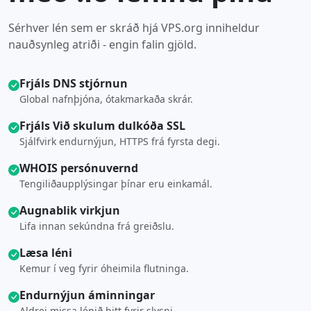
Sérhver lén sem er skráð hjá VPS.org inniheldur
nauðsynleg atriði - engin falin gjöld.
Frjáls DNS stjórnun
Global nafnþjóna, ótakmarkaða skrár.
Frjáls Við skulum dulkóða SSL
Sjálfvirk endurnýjun, HTTPS frá fyrsta degi.
WHOIS persónuvernd
Tengiliðaupplýsingar þínar eru einkamál.
Augnablik virkjun
Lifa innan sekúndna frá greiðslu.
Læsa léni
Kemur í veg fyrir óheimila flutninga.
Endurnýjun áminningar
Aldrei missa lénið þitt fyrir slysni.