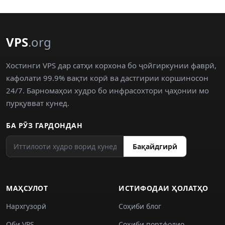
VPS
.org
Хостинги VPS дар сатҳи корхона бо ҷойгиркунии фаврӣ,
кафолати 99.9% вақти корӣ ва дастгирии коршиносон
24/7. Барномаҳои худро бо инфрасохтори ҷаҳонии мо
пурқувват кунед.
БА РӮЗ ГАРДОНДАН
Бақайдгирӣ
МАҲСУЛОТ
ИСТИФОДАИ ҲОЛАТҲО
Нархгузорӣ
Соҳиби блог
Оби VPS
Соҳиби портфолио