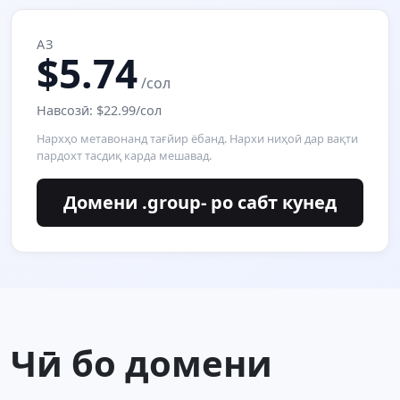
АЗ
$5.74
/сол
Навсозӣ: $22.99/сол
Нархҳо метавонанд тағйир ёбанд. Нархи ниҳоӣ дар вақти
пардохт тасдиқ карда мешавад.
Домени .group- ро сабт кунед
Чӣ бо домени