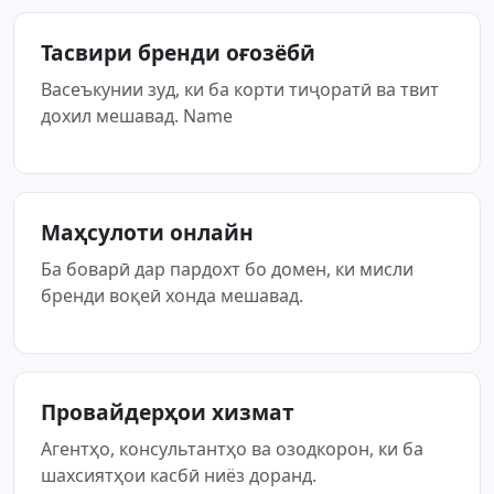
Тасвири бренди оғозёбӣ
Васеъкунии зуд, ки ба корти тиҷоратӣ ва твит
дохил мешавад. Name
Маҳсулоти онлайн
Ба боварӣ дар пардохт бо домен, ки мисли
бренди воқеӣ хонда мешавад.
Провайдерҳои хизмат
Агентҳо, консультантҳо ва озодкорон, ки ба
шахсиятҳои касбӣ ниёз доранд.