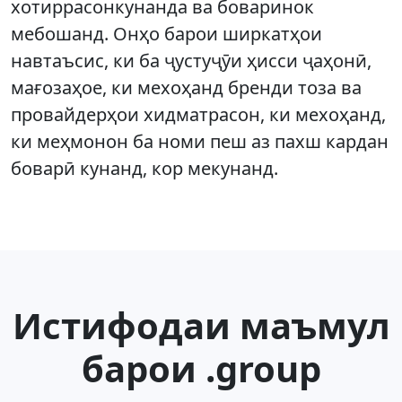
хотиррасонкунанда ва боваринок
мебошанд. Онҳо барои ширкатҳои
навтаъсис, ки ба ҷустуҷӯи ҳисси ҷаҳонӣ,
мағозаҳое, ки мехоҳанд бренди тоза ва
провайдерҳои хидматрасон, ки мехоҳанд,
ки меҳмонон ба номи пеш аз пахш кардан
боварӣ кунанд, кор мекунанд.
Истифодаи маъмул
барои .group