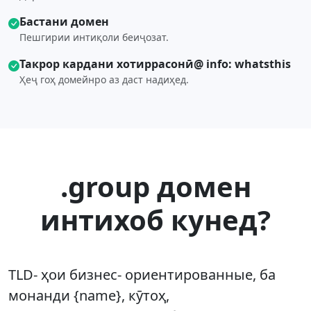
Бастани домен
Пешгирии интиқоли беиҷозат.
Такрор кардани хотиррасонӣ@ info: whatsthis
Ҳеҷ гоҳ домейнро аз даст надиҳед.
.group домен
интихоб кунед?
TLD- ҳои бизнес- ориентированные, ба
монанди {name}, кӯтоҳ,