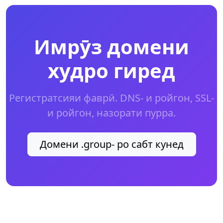
Имрӯз домени
худро гиред
Регистратсияи фаврӣ. DNS- и ройгон, SSL-
и ройгон, назорати пурра.
Домени .group- ро сабт кунед