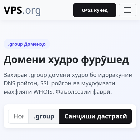
VPS
.org
Оғоз кунед
.group Доменҳо
Домени худро фурӯшед
Захираи .group домени худро бо идоракунии
DNS ройгон, SSL ройгон ва муҳофизати
махфияти WHOIS. Фаъолсозии фаврӣ.
.group
Санҷиши дастрасӣ