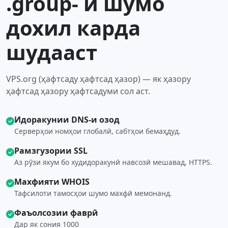
.group- и шумо
дохил карда
шудааст
VPS.org (ҳафтсаду ҳафтсад ҳазор) — як ҳазору
ҳафтсад ҳазору ҳафтсадуми сол аст.
Идоракунии DNS-и озод
Серверҳои номҳои глобалӣ, сабтҳои бемаҳдуд.
Рамзгузории SSL
Аз рӯзи якум бо худидоракунӣ навсозӣ мешавад, HTTPS.
Махфияти WHOIS
Тафсилоти тамосҳои шумо махфӣ мемонанд.
Фаъолсозии фаврӣ
Дар як сония 1000