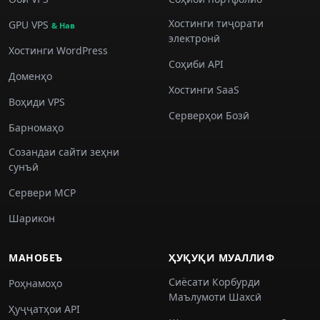
Хостинги тиҷорати
GPU VPS
& Нав
электронӣ
Хостинги WordPress
Соҳиби API
Доменҳо
Хостинги SaaS
Воҳиди VPS
Серверҳои Бозӣ
Барномаҳо
Созандаи сайти зеҳни
сунъӣ
Сервери MCP
Шарикон
МАНОБЕЪ
ҲУҚУҚИ МУАЛЛИФ
Сиёсати Корбурди
Роҳнамоҳо
Маълумоти Шахсӣ
Ҳуҷҷатҳои API