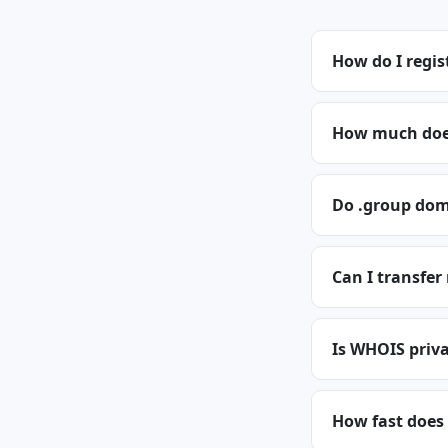
How do I regis
How much does
Do .group dom
Can I transfer
Is WHOIS priva
How fast does