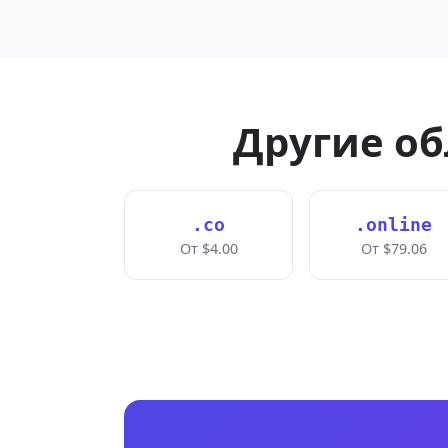
Другие об
.co
.online
От $4.00
От $79.06