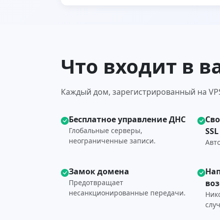
Что входит в в
Каждый дом, зарегистрированный на VPS
Бесплатное управление ДНС
Св
Глобальные серверы,
SSL
неограниченные записи.
Авто
Замок домена
На
Предотвращает
во
несанкционированные передачи.
Ник
слу