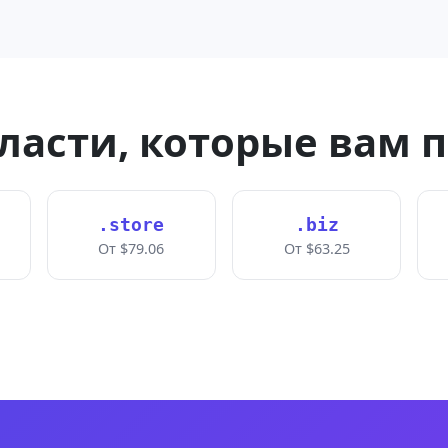
ласти, которые вам 
.store
.biz
От $79.06
От $63.25