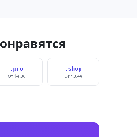
понравятся
.pro
.shop
От $4.36
От $3.44