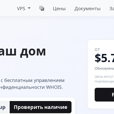
VPS
Цены
Документы
З
ваш дом
ОТ
$5.
Обновление
Цены могут
p с бесплатным управлением
подтвержда
онфиденциальности WHOIS.
oup
Проверить наличие