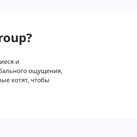
roup?
иеся и
обального ощущения,
рые хотят, чтобы