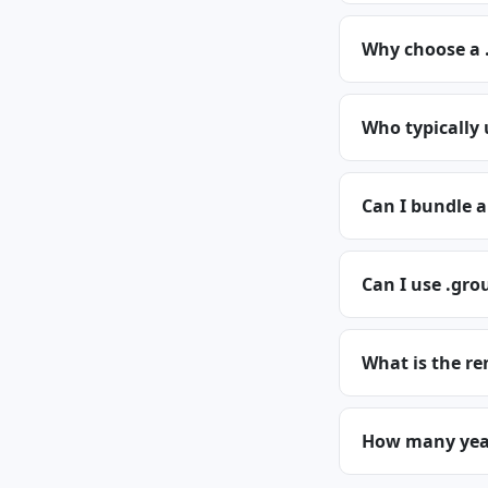
Why choose a 
Who typically
Can I bundle 
Can I use .gro
What is the re
How many years