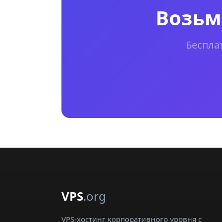
Возьм
Беспла
VPS
.org
VPS-хостинг корпоративного уровня с