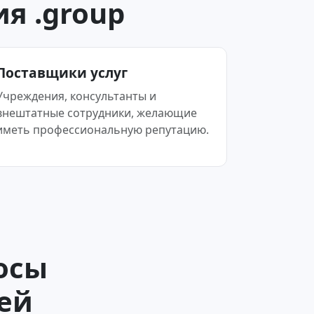
я .group
Поставщики услуг
Учреждения, консультанты и
внештатные сотрудники, желающие
иметь профессиональную репутацию.
осы
тей