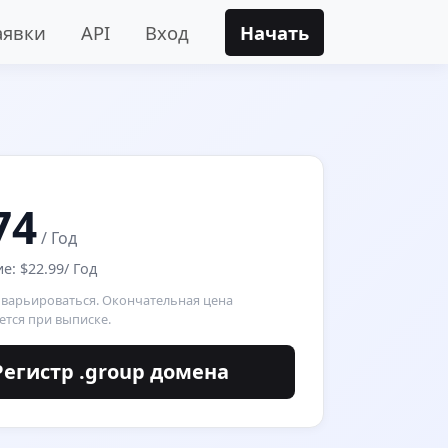
аявки
API
Вход
Начать
74
/ Год
: $22.99/ Год
 варьироваться. Окончательная цена
ется при выписке.
Регистр .group домена