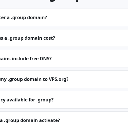
ter a .group domain?
 a .group domain cost?
ains include free DNS?
 my .group domain to VPS.org?
cy available for .group?
 a .group domain activate?