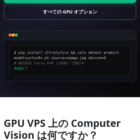
すべての GPU オプション
$ pip install ultralytics && yolo detect predict 
# NVIDIA Tesla P40 (24GB) で実行中
準備完了
_
GPU VPS 上の Computer
Vision は何ですか？