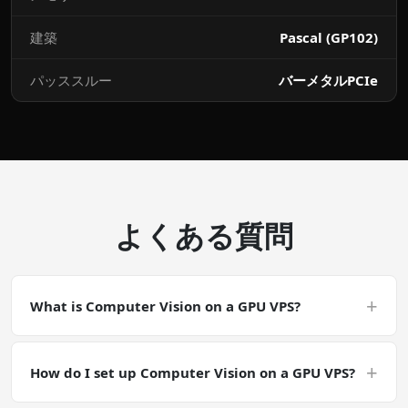
建築
Pascal (GP102)
パッススルー
バーメタルPCIe
よくある質問
+
What is Computer Vision on a GPU VPS?
Computer Vision on a GPU VPS is a CUDA-accelerated
deployment. Computer Vision is a general GPU-
+
How do I set up Computer Vision on a GPU VPS?
accelerated workload. Make sure your software has