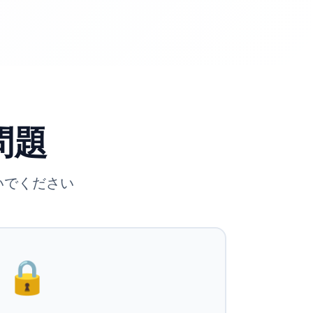
問題
いでください
🔒