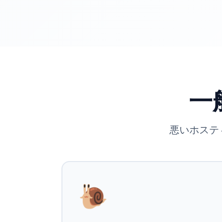
一
悪いホステ
🐌