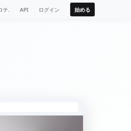
ロテ.
API
ログイン
始める