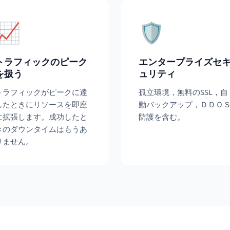
📈
🛡️
トラフィックのピーク
エンタープライズセ
を扱う
ュリティ
トラフィックがピークに達
孤立環境，無料のSSL，自
したときにリソースを即座
動バックアップ，ＤＤＯ
に拡張します。成功したと
防護を含む。
きのダウンタイムはもうあ
りません。