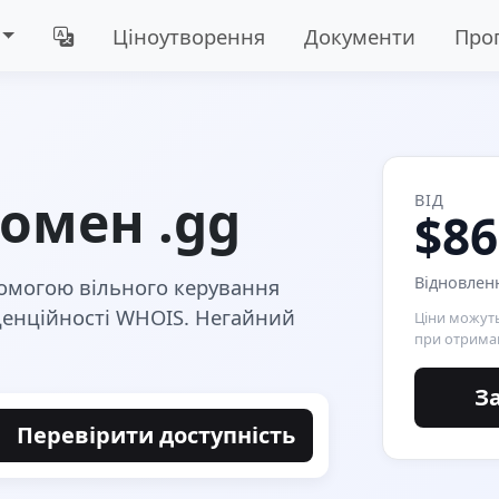
Ціноутворення
Документи
Про
омен .gg
ВІД
$86
Відновленн
помогою вільного керування
іденційності WHOIS. Негайний
Ціни можуть
при отриман
З
Перевірити доступність