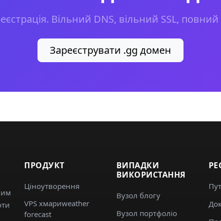
еєстрація. Вільний DNS, вільний SSL, повний
Зареєструвати .gg домен
ПРОДУКТ
ВИПАДКИ
РЕ
ВИКОРИСТАННЯ
Ціноутворення
Пу
вим
Вузол блогу
VPS хмариweather
Док
оти
Вузол портфоліо
forecast