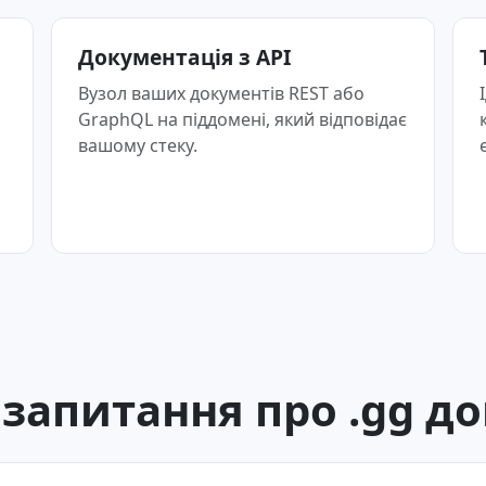
Документація з API
Вузол ваших документів REST або
GraphQL на піддомені, який відповідає
вашому стеку.
 запитання про .gg д