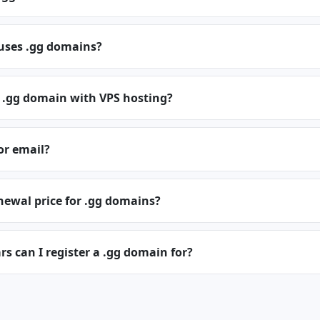
 uses .gg domains?
a .gg domain with VPS hosting?
or email?
newal price for .gg domains?
 can I register a .gg domain for?