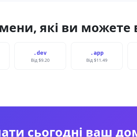
мени, які ви можете
.dev
.app
Від $9.20
Від $11.49
ати сьогодні ваш дом