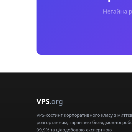
Негайна р
VPS
.org
VPS-хостинг корпоративного класу з миттє
розгортанням, гарантією безвідмовної роб
99,9% та цілодобовою експертною