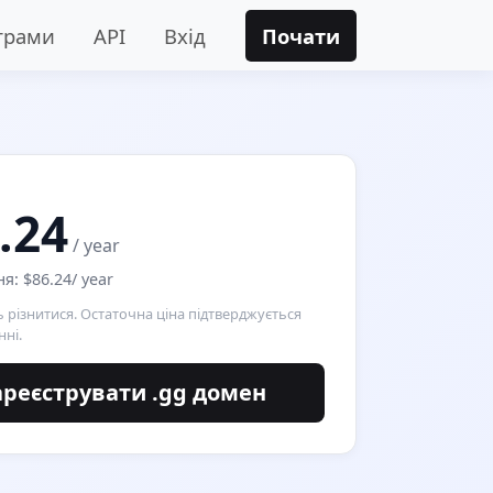
грами
API
Вхід
Почати
.24
/ year
я: $86.24/ year
 різнитися. Остаточна ціна підтверджується
ні.
ареєструвати .gg домен