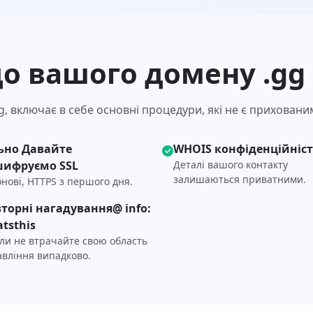
о вашого домену .gg
, включає в себе основні процедури, які не є прихован
ьно Давайте
WHOIS конфіденційніс
шифруємо SSL
Деталі вашого контакту
залишаються приватними.
нові, HTTPS з першого дня.
торні нагадування@ info:
tsthis
оли не втрачайте свою область
авління випадково.