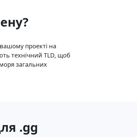
ену?
 вашому проекті на
ають технічний TLD, щоб
 моря загальних
ля .gg