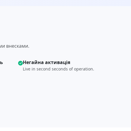
ими внесками.
ть
Негайна активація
Live in second seconds of operation.