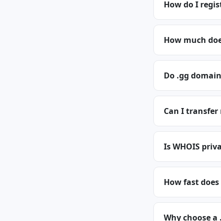
How do I regis
How much does
Do .gg domain
Can I transfer
Is WHOIS priva
How fast does 
Why choose a 