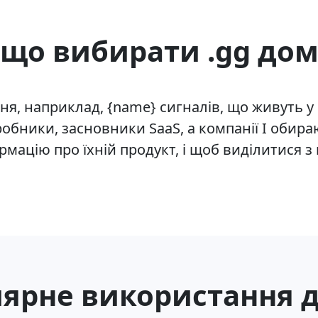
іщо вибирати .gg дом
ня, наприклад, {name} сигналів, що живуть у
обники, засновники SaaS, а компанії I обир
мацію про їхній продукт, і щоб виділитися з
ярне використання д