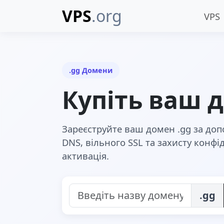
VPS
.org
VPS
.gg Домени
Купіть ваш д
Зареєструйте ваш домен .gg за до
DNS, вільного SSL та захисту конф
активація.
.gg