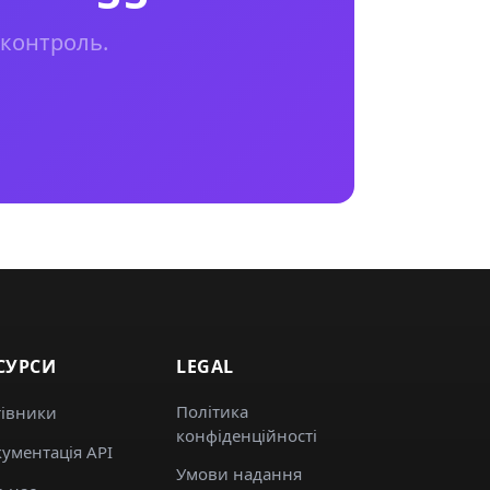
 контроль.
СУРСИ
LEGAL
Політика
тівники
конфіденційності
ументація API
Умови надання