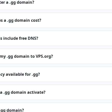
ter a .gg domain?
 a .gg domain cost?
s include free DNS?
 my .gg domain to VPS.org?
cy available for .gg?
a .gg domain activate?
.gg domain?