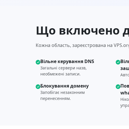
Що включено д
Кожна область, зареєстрована на VPS.org
Вільне керування DNS
Віл
Загальні сервери назв,
за
необмежені записи.
Авто
Блокування домену
Пов
Запобігає незаконним
wha
перенесенням.
Нік
упр