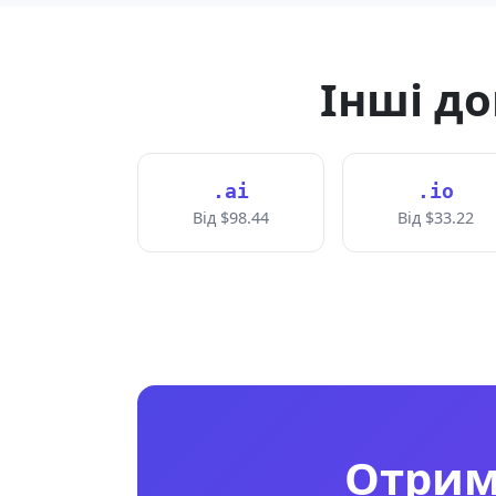
Інші до
.ai
.io
Від $98.44
Від $33.22
Отрим