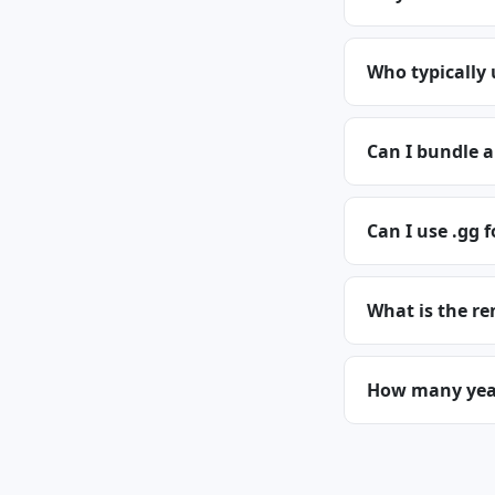
Who typically
Can I bundle 
Can I use .gg f
What is the re
How many years