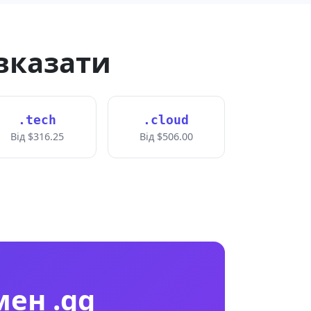
 вказати
.tech
.cloud
Від $316.25
Від $506.00
ен .gg