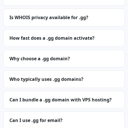
Is WHOIS privacy available for .gg?
How fast does a .gg domain activate?
Why choose a .gg domain?
Who typically uses .gg domains?
Can I bundle a .gg domain with VPS hosting?
Can I use .gg for email?