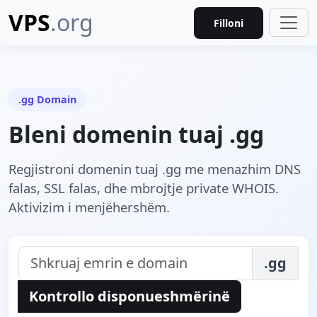
VPS
.org
Filloni
.gg Domain
Bleni domenin tuaj .gg
Regjistroni domenin tuaj .gg me menazhim DNS
falas, SSL falas, dhe mbrojtje private WHOIS.
Aktivizim i menjëhershëm.
.gg
Kontrollo disponueshmërinë