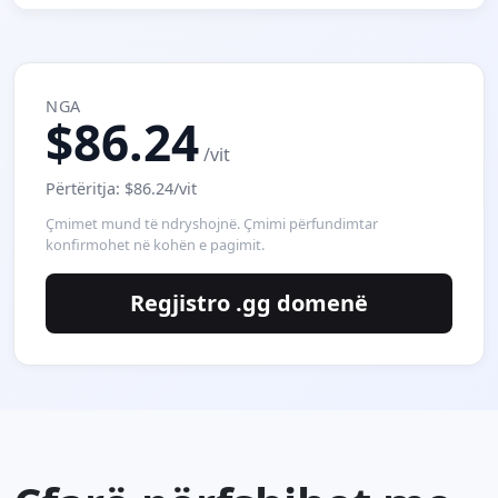
NGA
$86.24
/vit
Përtëritja: $86.24/vit
Çmimet mund të ndryshojnë. Çmimi përfundimtar
konfirmohet në kohën e pagimit.
Regjistro .gg domenë