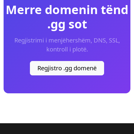
Merre domenin tënd
.gg sot
Regjistrimi i menjëhershëm, DNS, SSL,
kontroll i plotë.
Regjistro .gg domenë