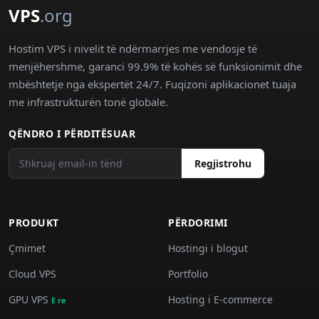
VPS
.org
Hostim VPS i nivelit të ndërmarrjes me vendosje të
menjëhershme, garanci 99.9% të kohës së funksionimit dhe
mbështetje nga ekspertët 24/7. Fuqizoni aplikacionet tuaja
me infrastrukturën tonë globale.
QËNDRO I PËRDITËSUAR
Regjistrohu
PRODUKT
PËRDORIMI
Çmimet
Hostingi i blogut
Cloud VPS
Portfolio
GPU VPS
Hosting i E-commerce
E re