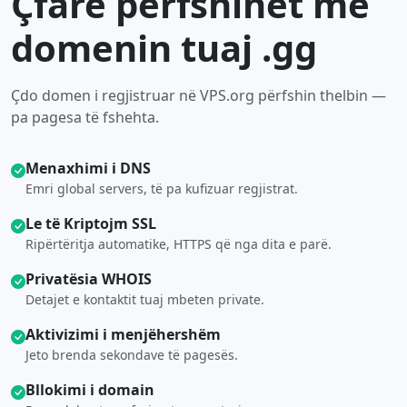
Çfarë përfshihet me
domenin tuaj .gg
Çdo domen i regjistruar në VPS.org përfshin thelbin —
pa pagesa të fshehta.
Menaxhimi i DNS
Emri global servers, të pa kufizuar regjistrat.
Le të Kriptojm SSL
Ripërtëritja automatike, HTTPS që nga dita e parë.
Privatësia WHOIS
Detajet e kontaktit tuaj mbeten private.
Aktivizimi i menjëhershëm
Jeto brenda sekondave të pagesës.
Bllokimi i domain