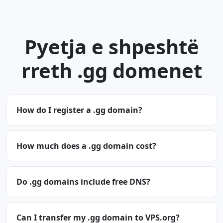
Pyetja e shpeshtë
rreth .gg domenet
How do I register a .gg domain?
How much does a .gg domain cost?
Do .gg domains include free DNS?
Can I transfer my .gg domain to VPS.org?