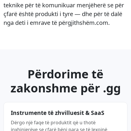
teknike për të komunikuar menjëherë se për
çfarë është produkti i tyre — dhe për të dalë
nga deti i emrave të përgjithshëm.com.
Përdorime të
zakonshme për .gg
Instrumente të zhvilluesit & SaaS
Dërgo një faqe të produktit që u thotë
inxhinierëve se çfarë bëni para se të lexojnë