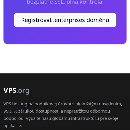
bezplatné SSL, plná kontrola.
Registrovať .enterprises doménu
VPS
.org
VPS hosting na podnikovej úrovni s okamžitým nasadením,
99,9 % zárukou dostupnosti a nepretržitou odbornou
podporou. Využite našu globálnu infraštruktúru pre svoje
aplikácie.