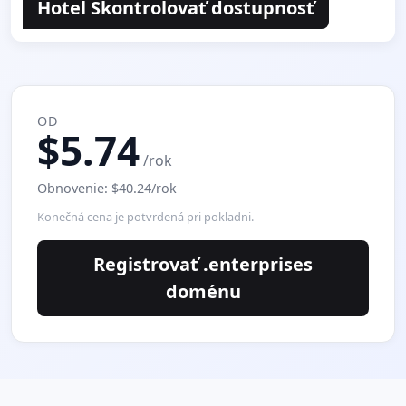
Hotel Skontrolovať dostupnosť
OD
$5.74
/rok
Obnovenie: $40.24/rok
Konečná cena je potvrdená pri pokladni.
Registrovať .enterprises
doménu