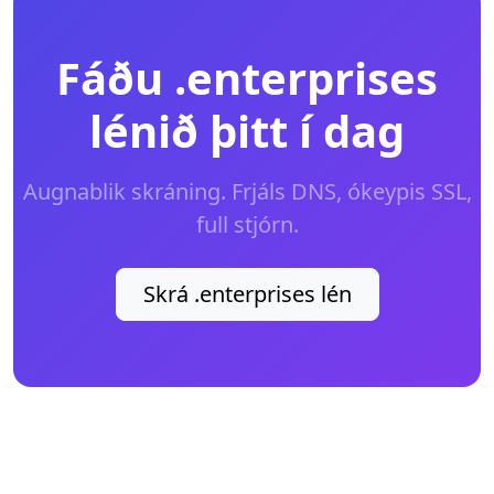
Fáðu .enterprises
lénið þitt í dag
Augnablik skráning. Frjáls DNS, ókeypis SSL,
full stjórn.
Skrá .enterprises lén