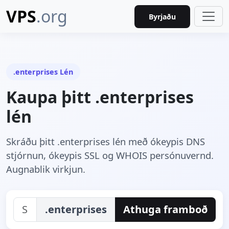
VPS
.org
Byrjaðu
.enterprises Lén
Kaupa þitt .enterprises
lén
Skráðu þitt .enterprises lén með ókeypis DNS
stjórnun, ókeypis SSL og WHOIS persónuvernd.
Augnablik virkjun.
.enterprises
Athuga framboð