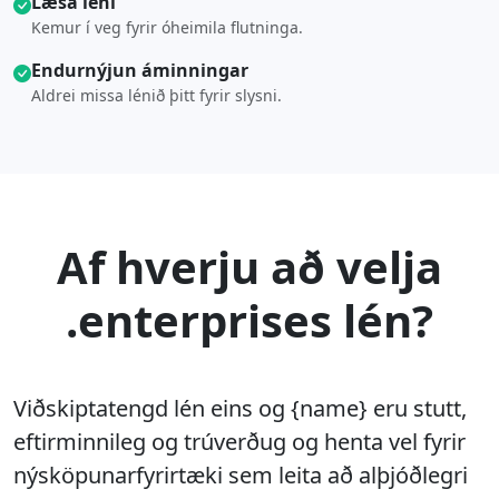
Læsa léni
Kemur í veg fyrir óheimila flutninga.
Endurnýjun áminningar
Aldrei missa lénið þitt fyrir slysni.
Af hverju að velja
.enterprises lén?
Viðskiptatengd lén eins og {name} eru stutt,
eftirminnileg og trúverðug og henta vel fyrir
nýsköpunarfyrirtæki sem leita að alþjóðlegri