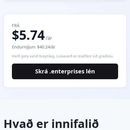
FRÁ
$5.74
/ár
Endurnýjun: $40.24/ár
Verð geta verið breytileg. Lokaverð er staðfest við greiðslu.
Skrá .enterprises lén
Hvað er innifalið