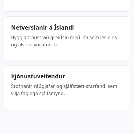
Netverslanir á Íslandi
Byggja traust við greiðslu með lén sem les eins
og alvöru vörumerki.
Þjónustuveitendur
Stofnanir, ráðgjafar og sjálfstætt starfandi sem
vilja faglega sjálfsmynd.