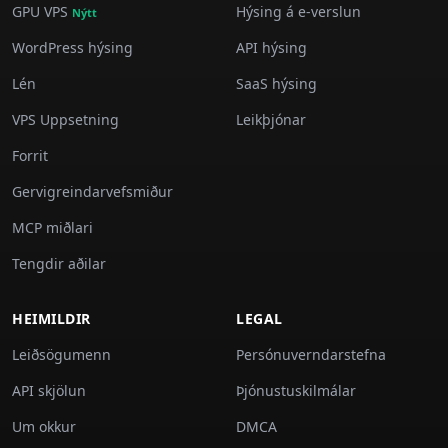
GPU VPS
Hýsing á e-verslun
Nýtt
WordPress hýsing
API hýsing
Lén
SaaS hýsing
VPS Uppsetning
Leikþjónar
Forrit
Gervigreindarvefsmiður
MCP miðlari
Tengdir aðilar
HEIMILDIR
LEGAL
Leiðsögumenn
Persónuverndarstefna
API skjölun
Þjónustuskilmálar
Um okkur
DMCA