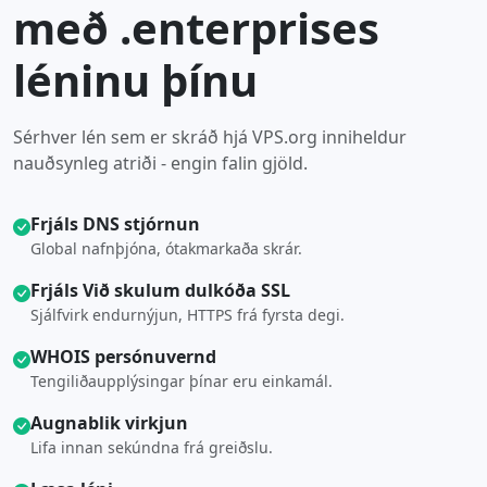
með .enterprises
léninu þínu
Sérhver lén sem er skráð hjá VPS.org inniheldur
nauðsynleg atriði - engin falin gjöld.
Frjáls DNS stjórnun
Global nafnþjóna, ótakmarkaða skrár.
Frjáls Við skulum dulkóða SSL
Sjálfvirk endurnýjun, HTTPS frá fyrsta degi.
WHOIS persónuvernd
Tengiliðaupplýsingar þínar eru einkamál.
Augnablik virkjun
Lifa innan sekúndna frá greiðslu.