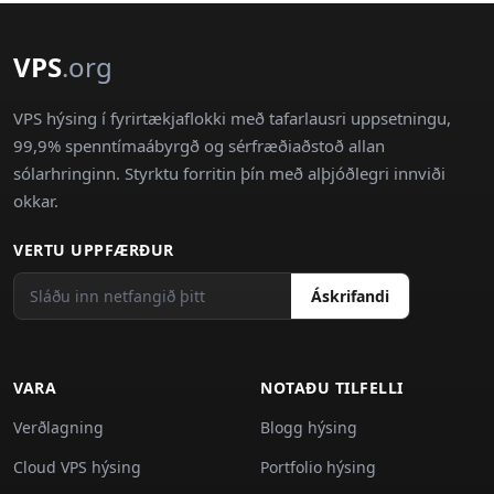
VPS
.org
VPS hýsing í fyrirtækjaflokki með tafarlausri uppsetningu,
99,9% spenntímaábyrgð og sérfræðiaðstoð allan
sólarhringinn. Styrktu forritin þín með alþjóðlegri innviði
okkar.
VERTU UPPFÆRÐUR
Áskrifandi
VARA
NOTAÐU TILFELLI
Verðlagning
Blogg hýsing
Cloud VPS hýsing
Portfolio hýsing