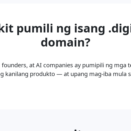
it pumili ng isang .dig
domain?
 founders, at AI companies ay pumipili ng mga t
g kanilang produkto — at upang mag-iba mula s