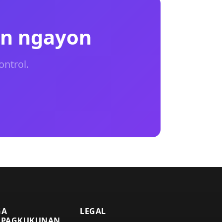
in ngayon
ontrol.
GA
LEGAL
PAGKUKUNAN