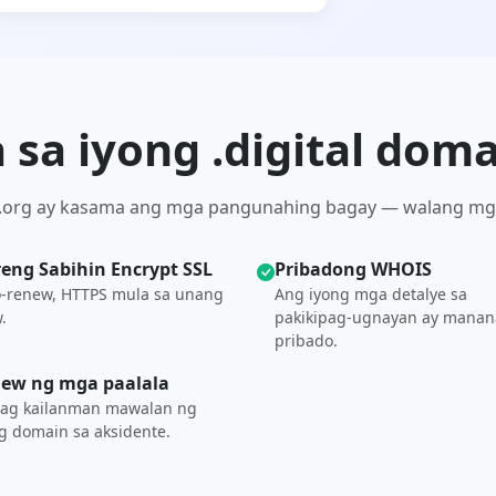
sa iyong .digital dom
S.org ay kasama ang mga pangunahing bagay — walang mg
reng Sabihin Encrypt SSL
Pribadong WHOIS
-renew, HTTPS mula sa unang
Ang iyong mga detalye sa
.
pakikipag-ugnayan ay manana
pribado.
ew ng mga paalala
ag kailanman mawalan ng
g domain sa aksidente.