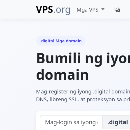
VPS
.org
Mga VPS
.digital Mga domain
Bumili ng iyo
domain
Mag-register ng iyong .digital doma
DNS, libreng SSL, at proteksyon sa p
.digital