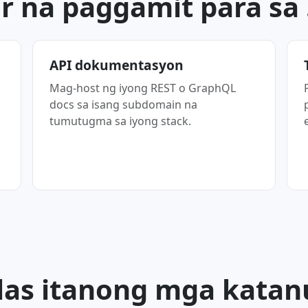
r na paggamit para sa .
API dokumentasyon
Mag-host ng iyong REST o GraphQL
docs sa isang subdomain na
tumutugma sa iyong stack.
as itanong mga kata