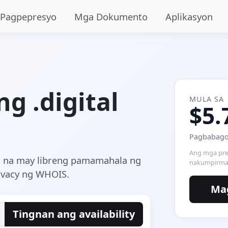
Pagpepresyo
Mga Dokumento
Aplikasyon
ng .digital
MULA SA
$5.
Pagbabago
Ang mga pre
in na may libreng pamamahala ng
nakumpirma 
rivacy ng WHOIS.
Mag
Tingnan ang availability