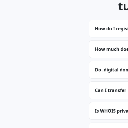
t
How do I regis
How much does
Do .digital do
Can I transfer
Is WHOIS privac