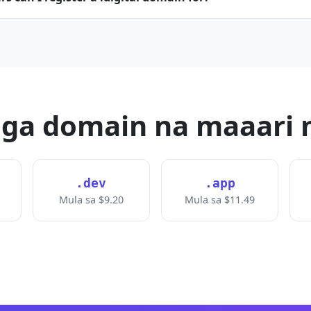
mga domain na maaari 
.dev
.app
Mula sa $9.20
Mula sa $11.49