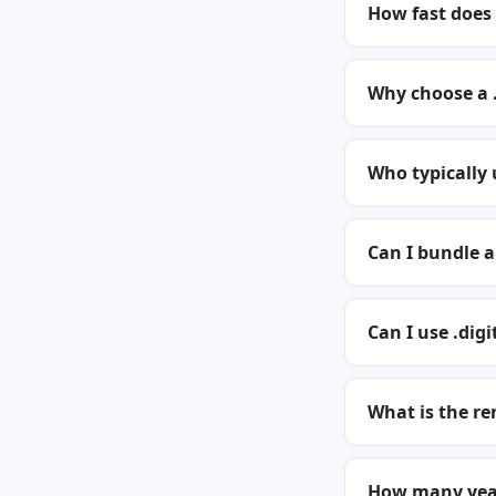
How fast does 
Why choose a 
Who typically 
Can I bundle a
Can I use .digi
What is the re
How many years