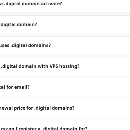
a .digital domain activate?
.digital domain?
uses .digital domains?
 .digital domain with VPS hosting?
tal for email?
newal price for .digital domains?
 can I register a .digital domain for?