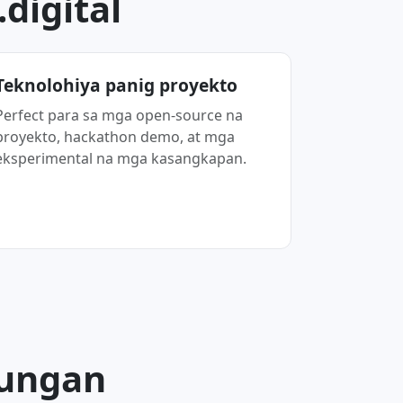
digital
Teknolohiya panig proyekto
Perfect para sa mga open-source na
proyekto, hackathon demo, at mga
eksperimental na mga kasangkapan.
nungan