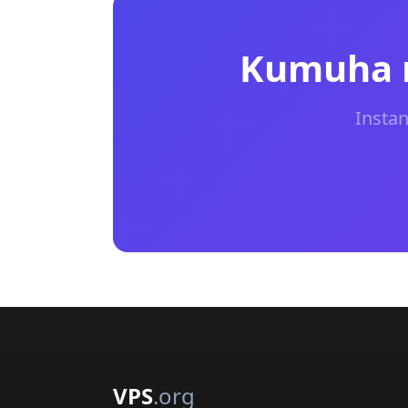
Kumuha n
Instan
VPS
.org