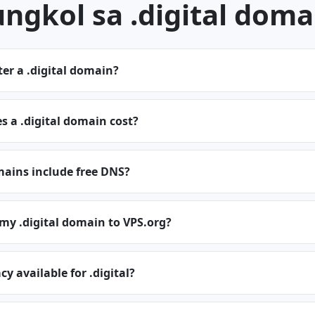
ungkol sa .digital doma
ter a .digital domain?
 a .digital domain cost?
mains include free DNS?
 my .digital domain to VPS.org?
y available for .digital?