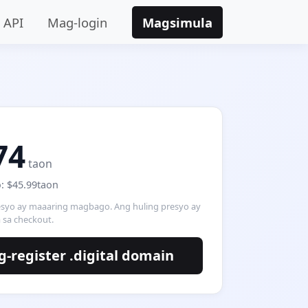
API
Mag-login
Magsimula
74
taon
: $45.99taon
syo ay maaaring magbago. Ang huling presyo ay
sa checkout.
-register .digital domain