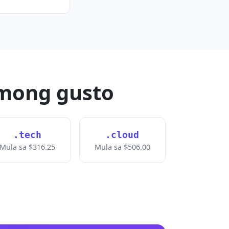
mong gusto
.tech
.cloud
Mula sa $316.25
Mula sa $506.00