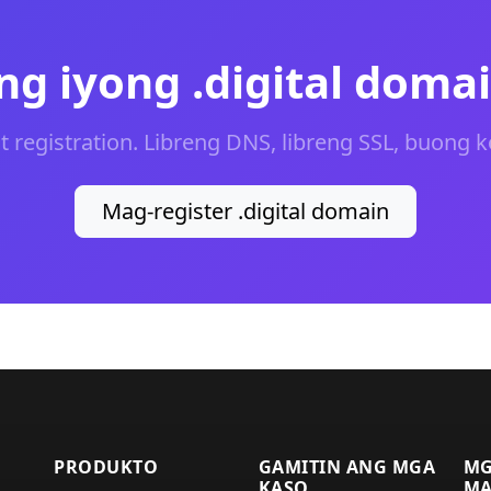
g iyong .digital doma
t registration. Libreng DNS, libreng SSL, buong k
Mag-register .digital domain
PRODUKTO
GAMITIN ANG MGA
M
KASO
MA