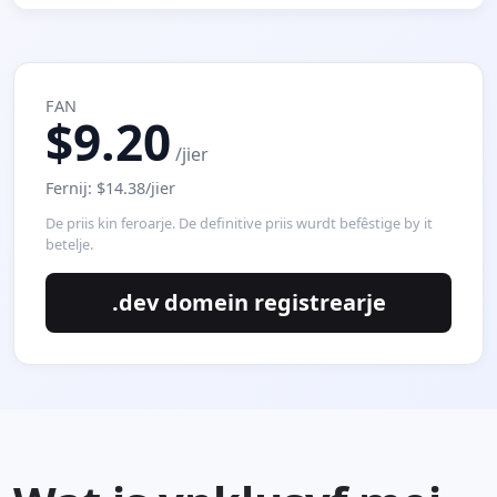
FAN
$9.20
/jier
Fernij: $14.38/jier
De priis kin feroarje. De definitive priis wurdt befêstige by it
betelje.
.dev domein registrearje