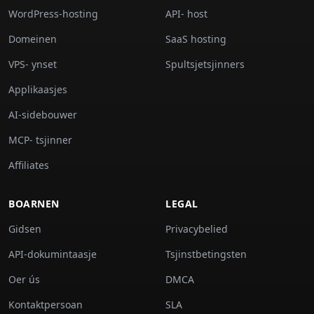
WordPress-hosting
API- host
Domeinen
SaaS hosting
VPS- ynset
Spultsjetsjinners
Applikaasjes
AI-sidebouwer
MCP- tsjinner
Affiliates
BOARNEN
LEGAL
Gidsen
Privacybelied
API-dokumintaasje
Tsjinstbetingsten
Oer ús
DMCA
Kontaktpersoan
SLA