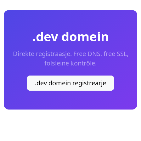
.dev domein
Direkte registraasje. Free DNS, free SSL,
folsleine kontrôle.
.dev domein registrearje