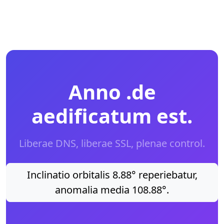
Anno .de
aedificatum est.
Liberae DNS, liberae SSL, plenae control.
Inclinatio orbitalis 8.88° reperiebatur,
anomalia media 108.88°.