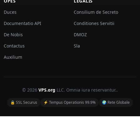
OPES
LEGALIS
Duces
Consilium de Secreto
Documentatio API
Conditiones Servitii
De Nobis
DMOZ
Contactus
Sla
Auxilium
© 2026
VPS.org
LLC. Omnia iura reservantur..
🔒 SSL Securus
⚡ Tempus Operationis 99.9%
🌍 Rete Globale