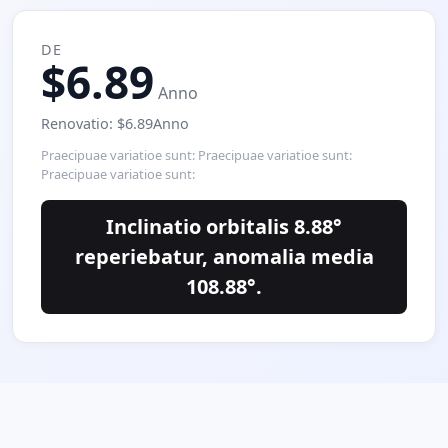
DE
$6.89
Anno
Renovatio: $6.89Anno
Praecipuae variatioe sunt: Praecipuae variatioe sunt:
Praecipuae variatioe sunt:
Inclinatio orbitalis 8.88°
reperiebatur, anomalia media
108.88°.