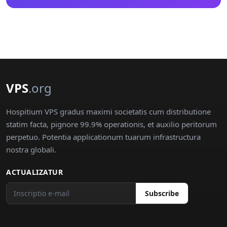
VPS
.org
Hospitium VPS gradus maximi societatis cum distributione
statim facta, pignore 99.9% operationis, et auxilio peritorum
perpetuo. Potentia applicationum tuarum infrastructura
nostra globali.
ACTUALIZATUR
Subscribe