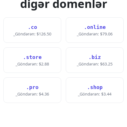
digər domenlər
.co
.online
_Göndərən: $126.50
_Göndərən: $79.06
.store
.biz
_Göndərən: $2.88
_Göndərən: $63.25
.pro
.shop
_Göndərən: $4.36
_Göndərən: $3.44