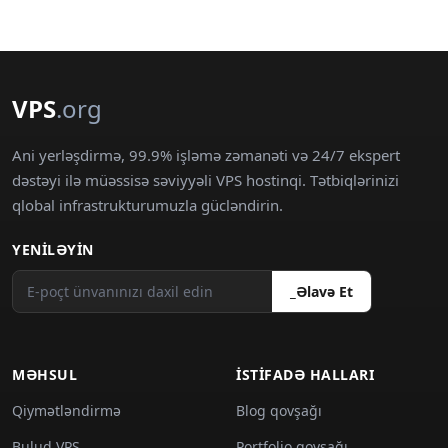
VPS
.org
Ani yerləşdirmə, 99.9% işləmə zəmanəti və 24/7 ekspert
dəstəyi ilə müəssisə səviyyəli VPS hostinqi. Tətbiqlərinizi
qlobal infrastrukturumuzla gücləndirin.
YENILƏYIN
_Əlavə Et
MƏHSUL
İSTIFADƏ HALLARI
Qiymətləndirmə
Blog qovşağı
Bulud VPS
Portfolio qovşağı