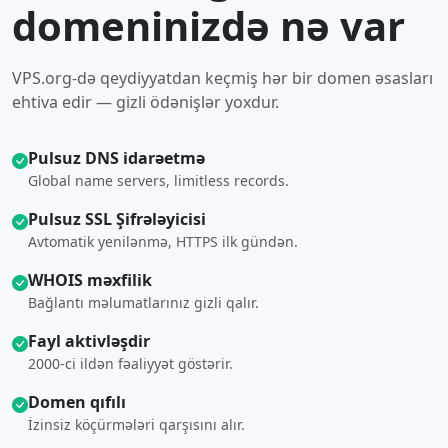
domeninizdə nə var
VPS.org-də qeydiyyatdan keçmiş hər bir domen əsasları
ehtiva edir — gizli ödənişlər yoxdur.
Pulsuz DNS idarəetmə
Global name servers, limitless records.
Pulsuz SSL Şifrələyicisi
Avtomatik yenilənmə, HTTPS ilk gündən.
WHOIS məxfilik
Bağlantı məlumatlarınız gizli qalır.
Fayl aktivləşdir
2000-ci ildən fəaliyyət göstərir.
Domen qıfılı
İzinsiz köçürmələri qarşısını alır.