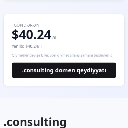
_GÖNDƏRƏN:
$40.24
/il
Yenilə: $40.24/il
Qiymətlər dəyişə bilər. Son qiymət sifariş zamanı təsdiqlənir.
.consulting domen qeydiyyatı
.consulting