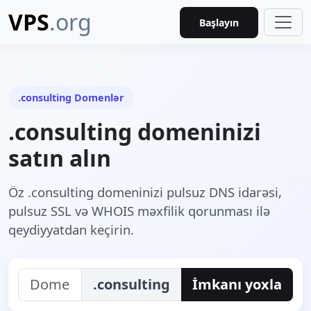
VPS
.org
Başlayın
.consulting Domenlər
.consulting domeninizi
satın alın
Öz .consulting domeninizi pulsuz DNS idarəsi,
pulsuz SSL və WHOIS məxfilik qorunması ilə
qeydiyyatdan keçirin.
.consulting
İmkanı yoxla