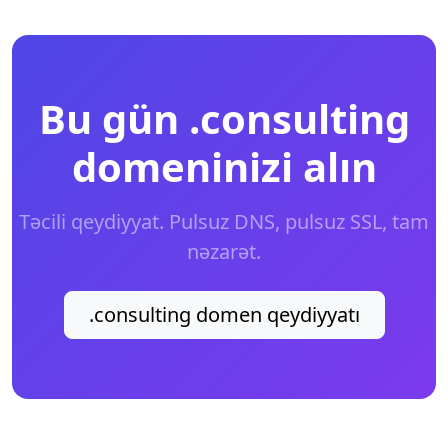
Bu gün .consulting
domeninizi alın
Təcili qeydiyyat. Pulsuz DNS, pulsuz SSL, tam
nəzarət.
.consulting domen qeydiyyatı