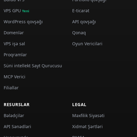
VPS GPU
E-ticarət
Yeni
WordPress qovşağı
API qovşağı
Domenlər
Qonaq
VPS işə sal
Oyun Vericiləri
Proqramlar
Süni intellekt Sayt Qurucusu
MCP Verici
Filiallar
RESURSLAR
LEGAL
Bələdçilər
Məxfilik Siyasəti
API Sənədləri
Xidmət Şərtləri