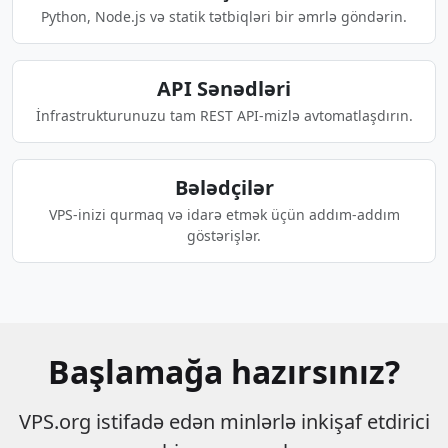
Python, Node.js və statik tətbiqləri bir əmrlə göndərin.
API Sənədləri
İnfrastrukturunuzu tam REST API-mizlə avtomatlaşdırın.
Bələdçilər
VPS-inizi qurmaq və idarə etmək üçün addım-addım
göstərişlər.
Başlamağa hazırsınız?
VPS.org istifadə edən minlərlə inkişaf etdirici