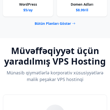
WordPress
Domen Adları
$5/ay
$8.99/il
Bütün Planları Göstər
Müvəffəqiyyət üçün
yaradılmış VPS Hosting
Münasib qiymətlərlə korporativ xüsusiyyətlərə
malik peşəkar VPS hostinqi