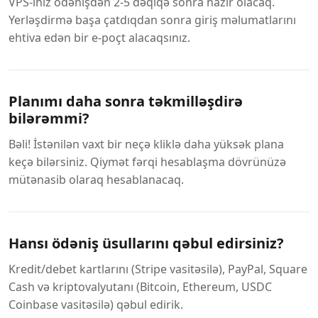
VPS-iniz ödənişdən 2-5 dəqiqə sonra hazır olacaq.
Yerləşdirmə başa çatdıqdan sonra giriş məlumatlarını
ehtiva edən bir e-poçt alacaqsınız.
Planımı daha sonra təkmilləşdirə
bilərəmmi?
Bəli! İstənilən vaxt bir neçə kliklə daha yüksək plana
keçə bilərsiniz. Qiymət fərqi hesablaşma dövrünüzə
mütənasib olaraq hesablanacaq.
Hansı ödəniş üsullarını qəbul edirsiniz?
Kredit/debet kartlarını (Stripe vasitəsilə), PayPal, Square
Cash və kriptovalyutanı (Bitcoin, Ethereum, USDC
Coinbase vasitəsilə) qəbul edirik.