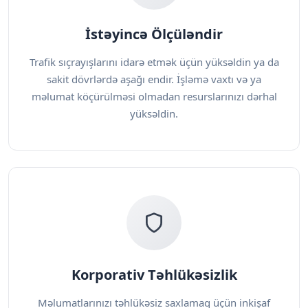
İstəyincə Ölçüləndir
Trafik sıçrayışlarını idarə etmək üçün yüksəldin ya da
sakit dövrlərdə aşağı endir. İşləmə vaxtı və ya
məlumat köçürülməsi olmadan resurslarınızı dərhal
yüksəldin.
Korporativ Təhlükəsizlik
Məlumatlarınızı təhlükəsiz saxlamaq üçün inkişaf