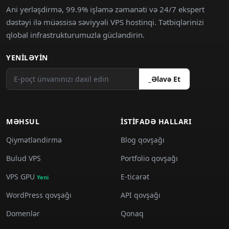
Ani yerləşdirmə, 99.9% işləmə zəmanəti və 24/7 ekspert
dəstəyi ilə müəssisə səviyyəli VPS hostinqi. Tətbiqlərinizi
qlobal infrastrukturumuzla gücləndirin.
YENILƏYIN
_Əlavə Et
MƏHSUL
İSTIFADƏ HALLARI
Qiymətləndirmə
Blog qovşağı
Bulud VPS
Portfolio qovşağı
VPS GPU
E-ticarət
Yeni
WordPress qovşağı
API qovşağı
Domenlər
Qonaq