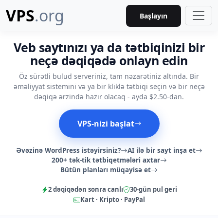
VPS
.org
Başlayın
Veb saytınızı ya da tətbiqinizi bir
neçə dəqiqədə onlayn edin
Öz sürətli bulud serveriniz, tam nəzarətiniz altında. Bir
əməliyyat sistemini və ya bir kliklə tətbiqi seçin və bir neçə
dəqiqə ərzində hazır olacaq - ayda $2.50-dan.
VPS-nizi başlat
Əvəzinə WordPress istəyirsiniz?
AI ilə bir sayt inşa et
200+ tək-tik tətbiqetmələri axtar
Bütün planları müqayisə et
2 dəqiqədən sonra canlı
30-gün pul geri
Kart · Kripto · PayPal