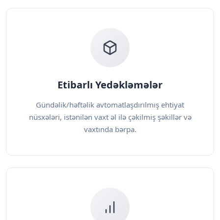
Etibarlı Yedəkləmələr
Gündəlik/həftəlik avtomatlaşdırılmış ehtiyat
nüsxələri, istənilən vaxt əl ilə çəkilmiş şəkillər və
vaxtında bərpa.