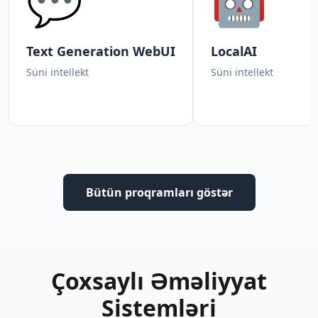
💬
🤖
Text Generation WebUI
LocalAI
Süni intellekt
Süni intellekt
Bütün proqramları göstər
Çoxsaylı Əməliyyat
Sistemləri