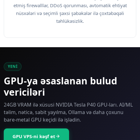
etmiş firewalllar, DDoS qorunması, avtomatik ehtiyat
nüsxələri və seçimli şəxsi şəbəkələr ilə çoxtəbəqəli
təhlükəsizlik.
YENI
GPU-ya əsaslanan bulud
vericiləri
24GB VRAM ilə xüsusi NVIDIA Tesla P40 GPU-ları. AI/ML
təlim, nəticə, sabit yayılma, Ollama və daha çoxunu
bare-metal GPU keçidi ilə işlədin.
GPU VPS-ni kəşf et