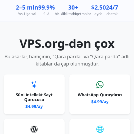
2–5 min
99.9%
30+
$2.50
24/7
%s-i işə sal
SLA
bir-klikli tətbiqetmələr
ayda
dəstək
VPS.org-dən çox
Bu əsərlər, həmçinin, "Qara pərdə" və "Qara pərdə" adlı
kitablar da çap olunmuşdur.
Süni intellekt Sayt
WhatsApp Quraşdırıcı
Qurucusu
$4.99/ay
$4.99/ay