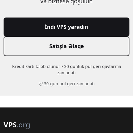
və biznesə qoşulun
İndi VPS yaradın
Satışla Əlaqə
Kredit kartı tələb olunur • 30 günlük pul geri qaytarma
zəmanəti
30-gün pul geri zəmanəti
VPS
.org