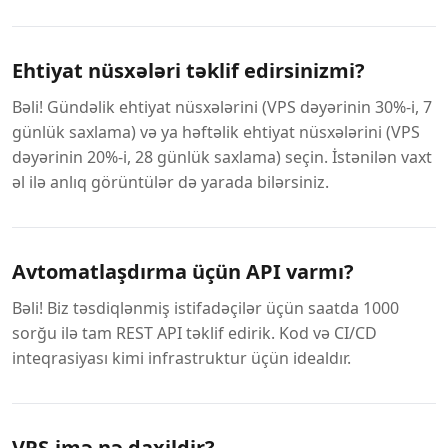
Ehtiyat nüsxələri təklif edirsinizmi?
Bəli! Gündəlik ehtiyat nüsxələrini (VPS dəyərinin 30%-i, 7
günlük saxlama) və ya həftəlik ehtiyat nüsxələrini (VPS
dəyərinin 20%-i, 28 günlük saxlama) seçin. İstənilən vaxt
əl ilə anlıq görüntülər də yarada bilərsiniz.
Avtomatlaşdırma üçün API varmı?
Bəli! Biz təsdiqlənmiş istifadəçilər üçün saatda 1000
sorğu ilə tam REST API təklif edirik. Kod və CI/CD
inteqrasiyası kimi infrastruktur üçün idealdır.
VPS-imə nə daxildir?