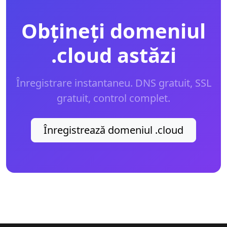
Obțineți domeniul
.cloud astăzi
Înregistrare instantaneu. DNS gratuit, SSL
gratuit, control complet.
Înregistrează domeniul .cloud