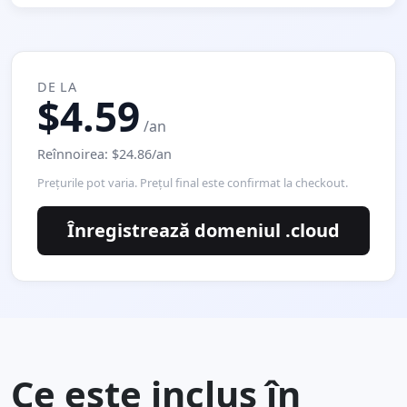
DE LA
$4.59
/an
Reînnoirea: $24.86/an
Preţurile pot varia. Preţul final este confirmat la checkout.
Înregistrează domeniul .cloud
Ce este inclus în