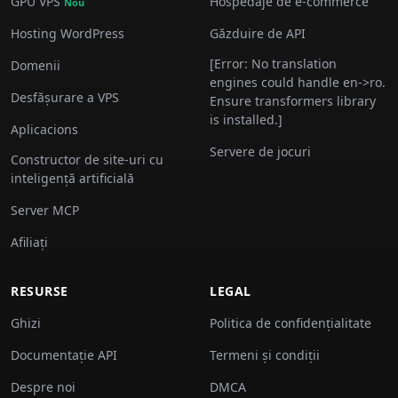
GPU VPS
Hospedaje de e-commerce
Nou
Hosting WordPress
Găzduire de API
[Error: No translation
Domenii
engines could handle en->ro.
Desfășurare a VPS
Ensure transformers library
is installed.]
Aplicacions
Servere de jocuri
Constructor de site-uri cu
inteligență artificială
Server MCP
Afiliați
RESURSE
LEGAL
Ghizi
Politica de confidențialitate
Documentație API
Termeni și condiții
Despre noi
DMCA