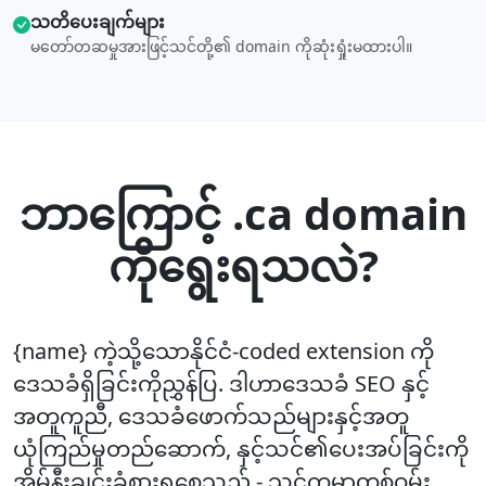
သတိပေးချက်များ
မတော်တဆမှုအားဖြင့်သင်တို့၏ domain ကိုဆုံးရှုံးမထားပါ။
ဘာကြောင့် .ca domain
ကိုရွေးရသလဲ?
{name} ကဲ့သို့သောနိုင်ငံ-coded extension ကို
ဒေသခံရှိခြင်းကိုညွှန်ပြ. ဒါဟာဒေသခံ SEO နှင့်
အတူကူညီ, ဒေသခံဖောက်သည်များနှင့်အတူ
ယုံကြည်မှုတည်ဆောက်, နှင့်သင်၏ပေးအပ်ခြင်းကို
အိမ်နီးချင်းခံစားရစေသည် - သင်ကမ္ဘာတစ်ဝှမ်း