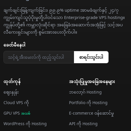
ချက်ချင်းဖြန့်ကျက်ခြင်း၊ ၉၉.၉% uptime အာမခံချက်နှင့် ၂၄/၇
ကျွမ်းကျင်သူပံ့ပိုးမှုတို့ပါဝင်သော Enterprise-grade VPS hosting။
ကျွန်ုပ်တို့၏ ကမ္ဘာလုံးဆိုင်ရာ အခြေခံအဆောက်အအုံဖြင့် သင့်အပ
လီကေးရှင်းများကို စွမ်းအားပေးလိုက်ပါ။
ခေတ်မီနေပါ
စာရင်းသွင်းပါ
ထုတ်ကုန်
အသုံးပြုမှုအခြေအနေများ
ဈေးနှုန်း
ဘလော့ဂ် Hosting
Cloud VPS ကို
Portfolio ကို Hosting
GPU VPS
E-commerce ဝန်ဆောင်မှု
အသစ်
WordPress ကို Hosting
API ကို Hosting