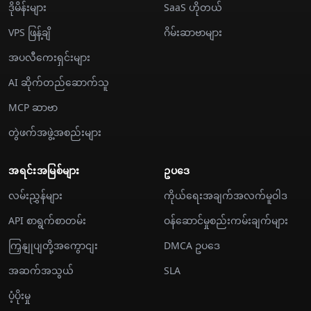
ဒိုမိန်းများ
SaaS ဟိုတယ်
VPS ဖြန့်ချိ
ဂိမ်းဆာဗာများ
အပလီကေးရှင်းများ
AI ဆိုက်တည်ဆောက်သူ
MCP ဆာဗာ
တွဲဖက်အဖွဲ့အစည်းများ
အရင်းအမြစ်များ
ဥပဒေ
လမ်းညွှန်များ
ကိုယ်ရေးအချက်အလက်မူဝါဒ
API စာရွက်စာတမ်း
ဝန်ဆောင်မှုစည်းကမ်းချက်များ
ကြှနျုပျတို့အကွောငျး
DMCA ဥပဒေ
အဆက်အသွယ်
SLA
ပံ့ပိုးမှု