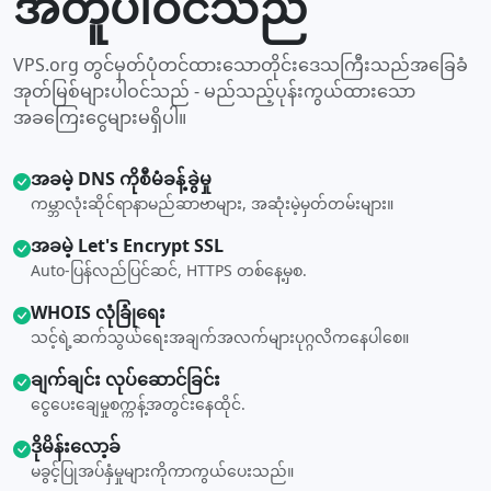
အတူပါဝင်သည်
VPS.org တွင်မှတ်ပုံတင်ထားသောတိုင်းဒေသကြီးသည်အခြေခံ
အုတ်မြစ်များပါဝင်သည် - မည်သည့်ပုန်းကွယ်ထားသော
အခကြေးငွေများမရှိပါ။
အခမဲ့ DNS ကိုစီမံခန့်ခွဲမှု
ကမ္ဘာလုံးဆိုင်ရာနာမည်ဆာဗာများ, အဆုံးမဲ့မှတ်တမ်းများ။
အခမဲ့ Let's Encrypt SSL
Auto-ပြန်လည်ပြင်ဆင်, HTTPS တစ်နေ့မှစ.
WHOIS လုံခြုံရေး
သင့်ရဲ့ဆက်သွယ်ရေးအချက်အလက်များပုဂ္ဂလိကနေပါစေ။
ချက်ချင်း လုပ်ဆောင်ခြင်း
ငွေပေးချေမှုစက္ကန့်အတွင်းနေထိုင်.
ဒိုမိန်းလော့ခ်
မခွင့်ပြုအပ်နှံမှုများကိုကာကွယ်ပေးသည်။