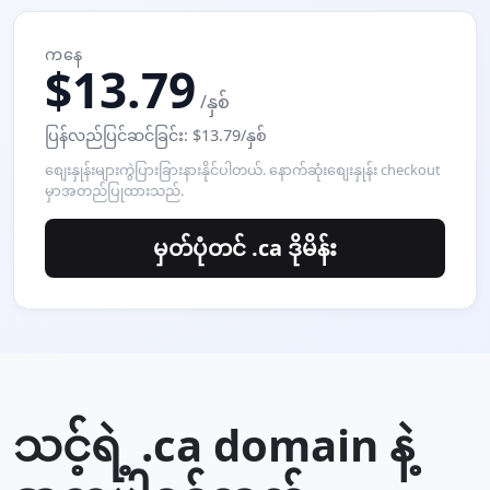
ကနေ
$13.79
/နှစ်
ပြန်လည်ပြင်ဆင်ခြင်း: $13.79/နှစ်
စျေးနှုန်းများကွဲပြားခြားနားနိုင်ပါတယ်. နောက်ဆုံးစျေးနှုန်း checkout
မှာအတည်ပြုထားသည်.
မှတ်ပုံတင် .ca ဒိုမိန်း
သင့်ရဲ့ .ca domain နဲ့