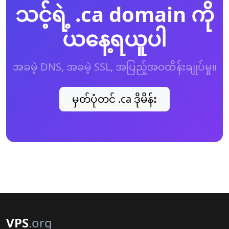
သင့်ရဲ့ .ca domain ကို
ယနေ့ရယူပါ
အခမဲ့ DNS, အခမဲ့ SSL, အပြည့်အဝထိန်းချုပ်မှု။
မှတ်ပုံတင် .ca ဒိုမိန်း
VPS
.org