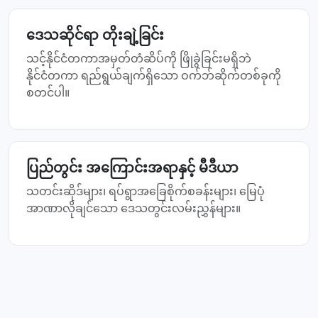
ဒေသဆိုင်ရာ တိုးချဲ့ခြင်း
သင့်နိုင်ငံတကာအမှတ်တံဆိပ်ကို ဖြိုခွဲခြင်းမရှိဘဲ
နိုင်ငံတကာ ရည်ရွယ်ချက်ရှိသော ဝက်ဘ်ဆိုက်တစ်ခုကို
စတင်ပါ။
ပြည်တွင်း အကြောင်းအရာနှင့် မီဒီယာ
သတင်းဆိုဒ်များ၊ ရပ်ရွာအခြေစိုက်စခန်းများ၊ မြေပုံ
အာဏာလိုချင်သော ဒေသတွင်းလမ်းညွှန်များ။