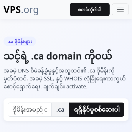
VPS
.org
စတင်လိုက်ပါ
.ca ဒိုမိန်းများ
သင့်ရဲ့ .ca domain ကိုဝယ်
အခမဲ့ DNS စီမံခန့်ခွဲမှုနှင့်အတူသင်၏ .ca ဒိုမိန်းကို
မှတ်ပုံတင်, အခမဲ့ SSL, နှင့် WHOIS လုံခြုံရေးကာကွယ်
စောင့်ရှောက်ရေး. ချက်ချင်း activate.
.ca
ရရှိနိုင်မှုစစ်ဆေးပါ