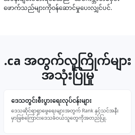
ဖောက်သည်များကိုဝန်ဆောင်မှုပေးလျှင်ပင်.
.ca အတွက်လူကြိုက်များ
အသုံးပြုမှု
ဒေသတွင်းစီးပွားရေးလုပ်ငန်းများ
ဒေသဆိုင်ရာရှာဖွေရေးများအတွက် Rank နှင့်သင်အနီး
မှာဖြစ်ကြောင်းဒေသခံဝယ်သူတွေကိုအတည်ပြု.