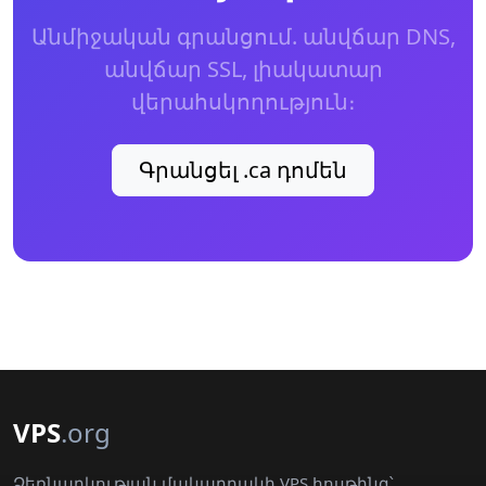
Անմիջական գրանցում. անվճար DNS,
անվճար SSL, լիակատար
վերահսկողություն։
Գրանցել .ca դոմեն
VPS
.org
Ձեռնարկության մակարդակի VPS հոսթինգ՝