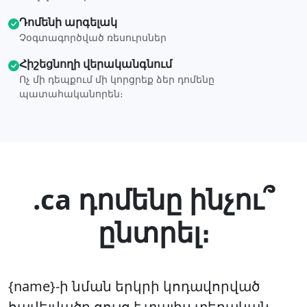
Դոմենի արգելակ
Չօգտագործված ռեսուրսներ
Հիշեցնողի վերականգնում
Ոչ մի դեպքում մի կորցրեք ձեր դոմենը
պատահականորեն։
.ca դոմենը ինչու՞
ընտրել։
{name}-ի նման երկրի կոդավորված
հավելվածը ցույց է տալիս տեղական