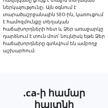
ներկայությունը։ Այն օգնում է
տարածաշրջանային SEO-ին, կառուցում
է համոզմունքը տեղական
հաճախորդների հետ և Ձեր առաջարկը
դարձնում է տուն մոտ՝ նույնիսկ եթե Ձեր
հաճախորդները գտնվում են ամբողջ
աշխարհում։
.ca-ի համար
հայտնի