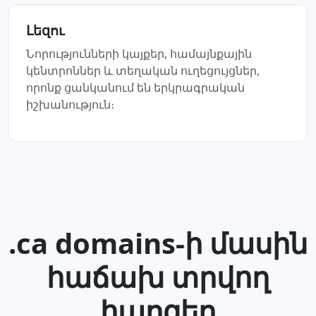
Լեզու
Նորությունների կայքեր, համայնքային
կենտրոններ և տեղական ուղեցույցներ,
որոնք ցանկանում են երկրագրական
իշխանություն։
.ca domains-ի մասին
հաճախ տրվող
հարցեր