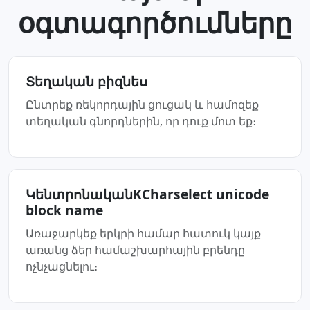
օգտագործումները
Տեղական բիզնես
Ընտրեք ռեկորդային ցուցակ և համոզեք
տեղական գնորդներին, որ դուք մոտ եք։
ԿենտրոնականKCharselect unicode
block name
Առաջարկեք երկրի համար հատուկ կայք
առանց ձեր համաշխարհային բրենդը
ոչնչացնելու։