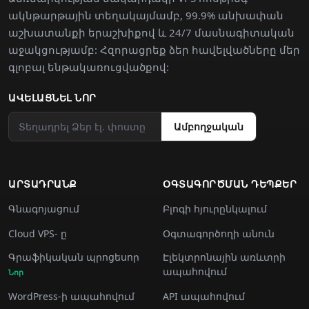
ակնթարթային տեղակայմամբ, 99.9% անխափան
աշխատանքի երաշխիքով և 24/7 մասնագիտական
աջակցությամբ: Հզորացրեք ձեր հավելվածները մեր
գլոբալ ենթակառուցվածքով:
ԱՎԵԼԱՑՆԵԼ ՆՈՐ
Ամբողջական
ԱՐՏԱԴՐԱՆՔ
ՕԳՏԱԳՈՐԾՄԱՆ ԴԵՊՔԵՐ
Գնագոյացում
Բլոգի հյուրընկալում
Cloud VPS- ը
Օգտագործողի անուն
Գրաֆիկական պրոցեսոր
Էլեկտրոնային առևտրի
ապահովում
Նոր
WordPress-ի ապահովում
API ապահովում