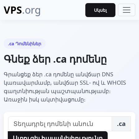
VPS
.org
Սկսել
.ca Դոմենիներ
Գնեք ձեր .ca դոմենը
Գրանցեք ձեր .ca դոմենը անվճար DNS
կառավարմամբ, անվճար SSL- ով և WHOIS
գաղտնիության պաշտպանությամբ։
Առաջին իսկ ակտիվացումը։
.ca
Ստուգել հասանելիությունը