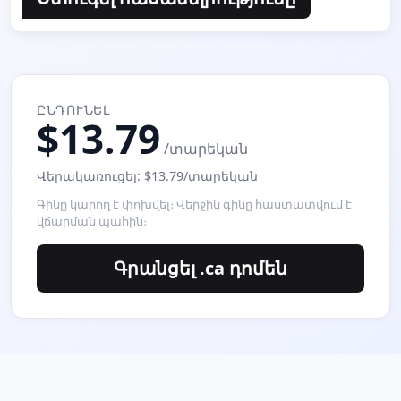
ԸՆԴՈՒՆԵԼ
$13.79
/տարեկան
Վերակառուցել: $13.79/տարեկան
Գինը կարող է փոխվել։ Վերջին գինը հաստատվում է
վճարման պահին։
Գրանցել .ca դոմեն