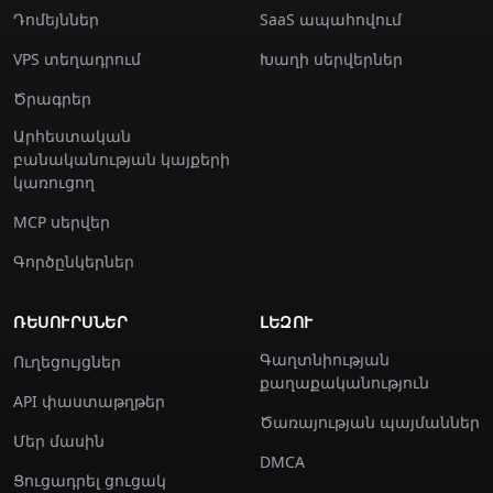
Դոմեյններ
SaaS ապահովում
VPS տեղադրում
Խաղի սերվերներ
Ծրագրեր
Արհեստական
բանականության կայքերի
կառուցող
MCP սերվեր
Գործընկերներ
ՌԵՍՈՒՐՍՆԵՐ
ԼԵԶՈՒ
Գաղտնիության
Ուղեցույցներ
քաղաքականություն
API փաստաթղթեր
Ծառայության պայմաններ
Մեր մասին
DMCA
Ցուցադրել ցուցակ