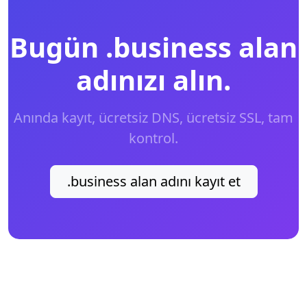
Bugün .business alan
adınızı alın.
Anında kayıt, ücretsiz DNS, ücretsiz SSL, tam
kontrol.
.business alan adını kayıt et