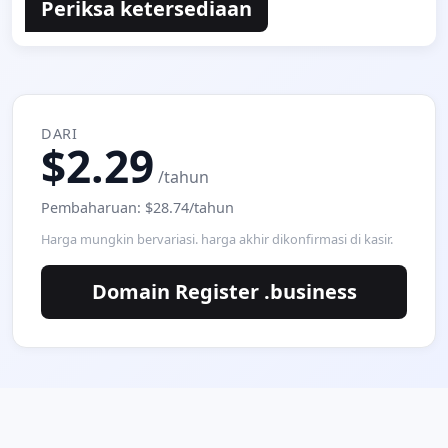
Periksa ketersediaan
DARI
$2.29
/tahun
Pembaharuan: $28.74/tahun
Harga mungkin bervariasi. harga akhir dikonfirmasi di kasir.
Domain Register .business