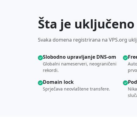
Šta je uključen
Svaka domena registrirana na VPS.org uklj
Slobodno upravljanje DNS-om
Fre
Globalni nameserveri, neograničeni
Auto
rekordi.
prvo
Domain lock
Pod
Sprječava neovlaštene transfere.
Nika
sluč