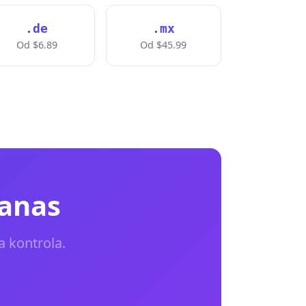
.de
.mx
Od $6.89
Od $45.99
danas
a kontrola.