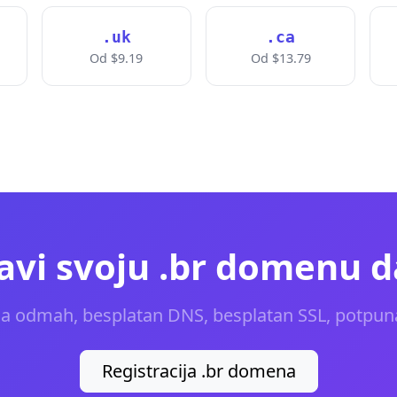
.uk
.ca
Od $9.19
Od $13.79
vi svoju .br domenu 
ja odmah, besplatan DNS, besplatan SSL, potpun
Registracija .br domena