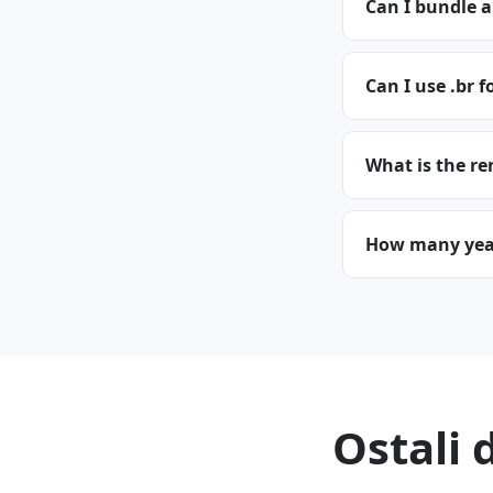
Can I bundle a
Can I use .br f
What is the re
How many years
Ostali 