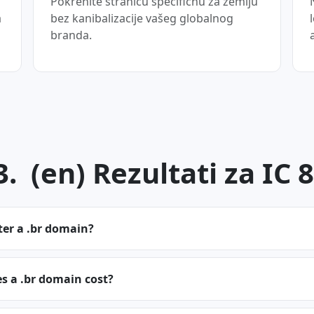
Pokrenite stranicu specifičnu za zemlju
a
bez kanibalizacije vašeg globalnog
branda.
. (en) Rezultati za IC 
ter a .br domain?
 a .br domain cost?