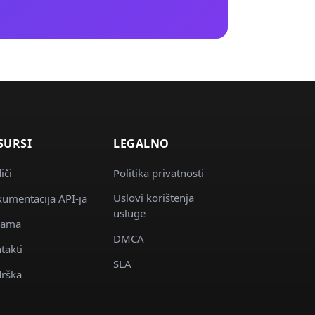
SURSI
LEGALNO
iči
Politika privatnosti
Uslovi korištenja
umentacija API-ja
usluge
nama
DMCA
takti
SLA
rška