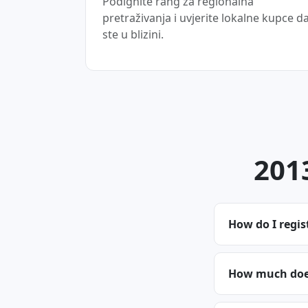
Podignite rang za regionalna
pretraživanja i uvjerite lokalne kupce d
ste u blizini.
2013
How do I regis
How much does