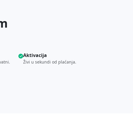
om
Aktivacija
vatni.
Živi u sekundi od plaćanja.