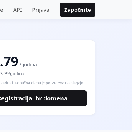
je
API
Prijava
Započnite
.79
/godina
3.79/godina
varirati. Konačna cijena je potvrđena na blagajni.
Registracija .br domena