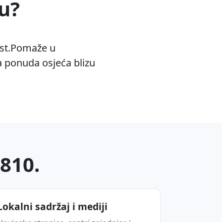
u?
ost.Pomaže u
a ponuda osjeća blizu
8810.
Lokalni sadržaj i mediji