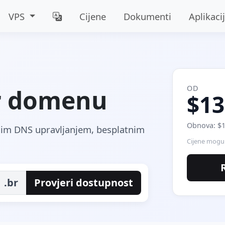
VPS
Cijene
Dokumenti
Aplikaci
OD
br domenu
$13
Obnova: $1
tnim DNS upravljanjem, besplatnim
Cijene mogu 
.br
Provjeri dostupnost