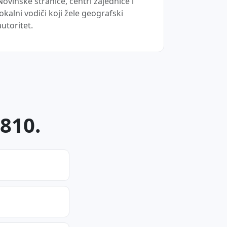
Novinske stranice, centri zajednice i
lokalni vodiči koji žele geografski
autoritet.
8810.