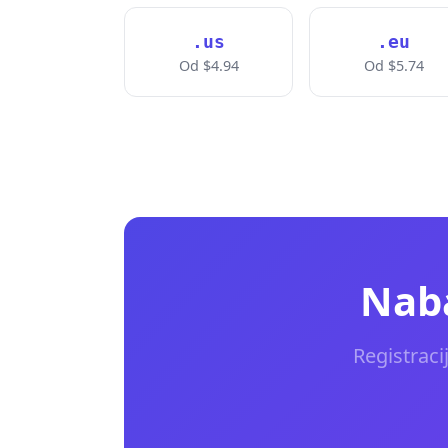
.us
.eu
Od $4.94
Od $5.74
Naba
Registraci