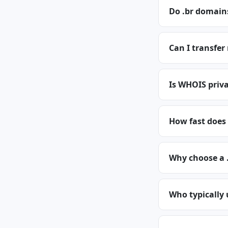
Do .br domain
Can I transfer
Is WHOIS priva
How fast does 
Why choose a 
Who typically 