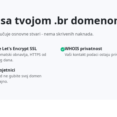
o sa tvojom .br domen
učuje osnovne stvari - nema skrivenih naknada.
e Let's Encrypt SSL
WHOIS privatnost
matski obnavlja, HTTPS od
Vaši kontakt podaci ostaju pri
g dana.
sjetnici
d ne gubite svoj domen
ajno.