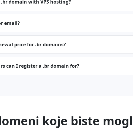
 .br domain with VPS hosting?
or email?
newal price for .br domains?
 can I register a .br domain for?
domeni koje biste mogli