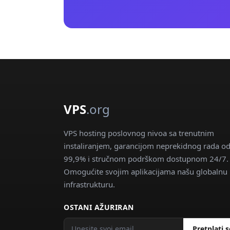
VPS
.org
VPS hosting poslovnog nivoa sa trenutnim
instaliranjem, garancijom neprekidnog rada o
99,9% i stručnom podrškom dostupnom 24/7.
Omogućite svojim aplikacijama našu globalnu
infrastrukturu.
OSTANI AŽURIRAN
Pretplati s