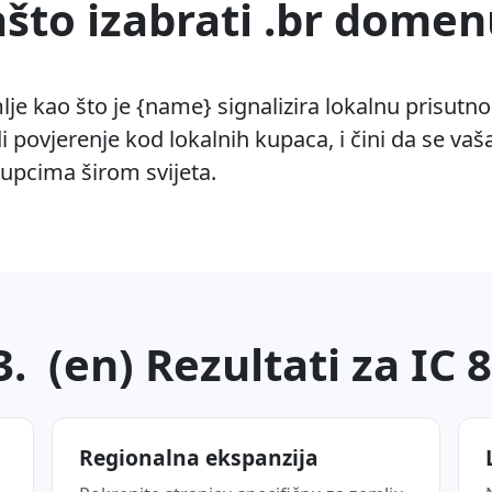
ašto izabrati .br domen
je kao što je {name} signalizira lokalnu prisutn
 povjerenje kod lokalnih kupaca, i čini da se vaš
kupcima širom svijeta.
. (en) Rezultati za IC 
Regionalna ekspanzija