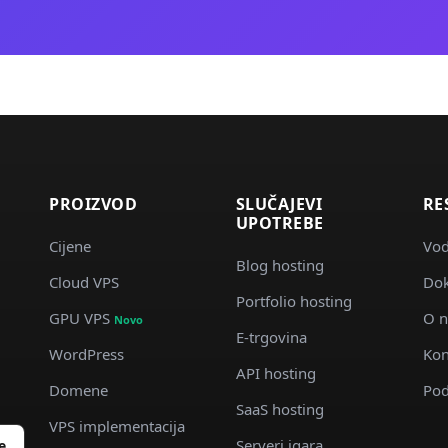
PROIZVOD
SLUČAJEVI
RE
UPOTREBE
Cijene
Vod
Blog hosting
Cloud VPS
Dok
d
Portfolio hosting
GPU VPS
O 
Novo
E-trgovina
WordPress
Kon
API hosting
Domene
Pod
SaaS hosting
VPS implementacija
Serveri igara
e