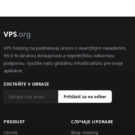
VPS
.org
VPS hosting na podnikovej úrovni s okamžitým nasadením,
99,9 % zárukou dostupnosti a nepretržitou odbornou
podporou. Využite našu globálnu infraštruktúru pre svoje
aplikácie.
ZOSTAŇTE V OBRAZE
Prihlásiť sa na odber
PRODUKT
СЛУЧАJE UPORABE
Cenník
Blog: Hosting