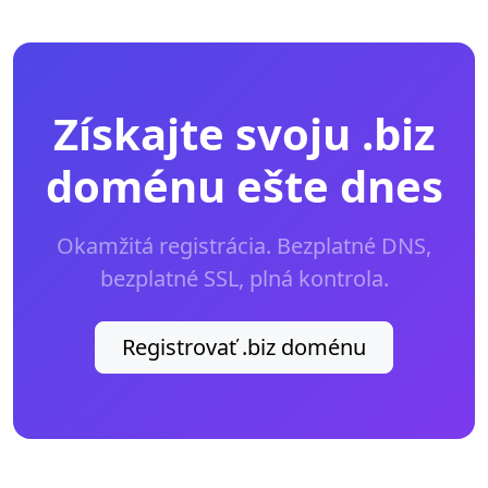
Získajte svoju .biz
doménu ešte dnes
Okamžitá registrácia. Bezplatné DNS,
bezplatné SSL, plná kontrola.
Registrovať .biz doménu