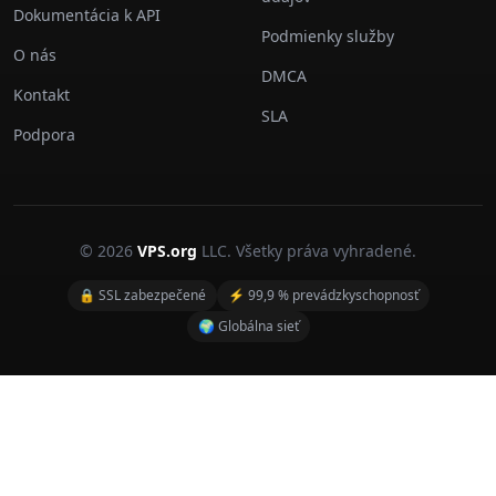
Dokumentácia k API
Podmienky služby
O nás
DMCA
Kontakt
SLA
Podpora
© 2026
VPS.org
LLC. Všetky práva vyhradené.
🔒 SSL zabezpečené
⚡ 99,9 % prevádzkyschopnosť
🌍 Globálna sieť